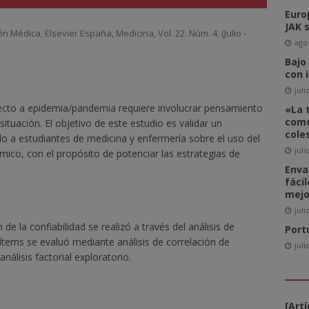
Euro
del Comité de Directores de WAN-IFRA
NOTICIAS
JAK 
ón Médica
,
Elsevier España
,
Medicina
,
Vol. 22. Núm. 4. (Julio -
-click» supone realmente una amenaza para el sector editorial?
agos
Bajo
con 
ca las revistas en catalán a más lectores
NOTICIAS
juli
ecto a epidemia/pandemia requiere involucrar pensamiento
«La 
igital News Report 2026: La confianza en las noticias llega a su
como
ituación. El objetivo de este estudio es validar un
cole
ido a estudiantes de medicina y enfermería sobre el uso del
juli
ico, con el propósito de potenciar las estrategias de
cipal acceso a la información, la confianza y la credibilidad serán
Enva
fáci
NOTICIAS
mejo
juli
e la confiabilidad se realizó a través del análisis de
Port
 ítems se evaluó mediante análisis de correlación de
juli
nálisis factorial exploratorio.
[Art