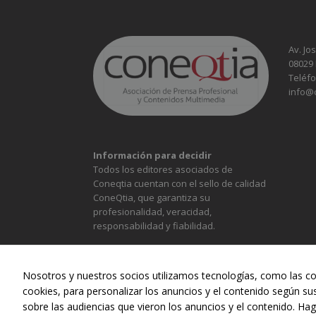
Av. Jo
08029
Teléfo
info@
Información para decidir
Todos los editores asociados de
Coneqtia cuentan con el sello de calidad
ConeQtia, que garantiza su
profesionalidad, veracidad,
responsabilidad y fiabilidad.
Nosotros y nuestros socios utilizamos tecnologías, como las co
cookies, para personalizar los anuncios y el contenido según su
sobre las audiencias que vieron los anuncios y el contenido. Hag
ALIMENTACIÓN
CONST