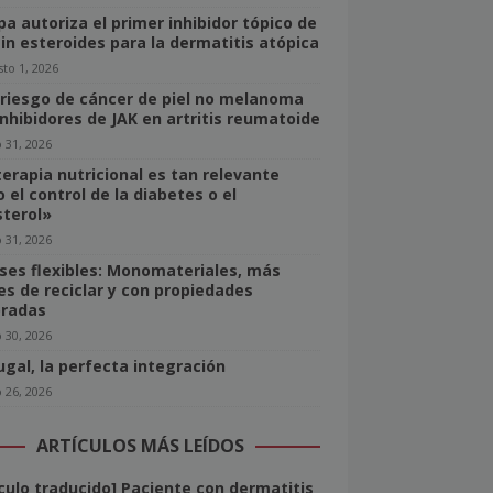
pa autoriza el primer inhibidor tópico de
sin esteroides para la dermatitis atópica
to 1, 2026
 riesgo de cáncer de piel no melanoma
inhibidores de JAK en artritis reumatoide
o 31, 2026
terapia nutricional es tan relevante
 el control de la diabetes o el
sterol»
o 31, 2026
ses flexibles: Monomateriales, más
les de reciclar y con propiedades
radas
o 30, 2026
ugal, la perfecta integración
o 26, 2026
ARTÍCULOS MÁS LEÍDOS
ículo traducido] Paciente con dermatitis