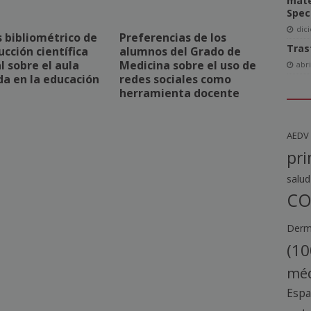
mate
Spec
dic
s bibliométrico de
Preferencias de los
Tras
ucción científica
alumnos del Grado de
 sobre el aula
Medicina sobre el uso de
abri
da en la educación
redes sociales como
herramienta docente
AEDV
pri
salud
CO
Derma
(10
méd
Esp