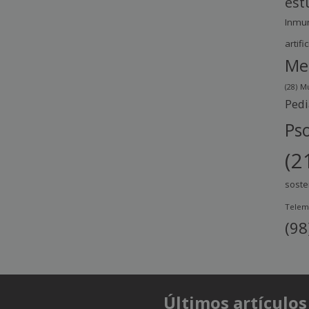
est
Inmu
artific
Me
(28)
Mu
Pedi
Pso
(2
soste
Telem
(98
Últimos artículos