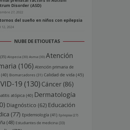
rnal prenatal factors in Autism
trum Disorder (ASD)
iembre 27, 2022
tornos del sueño en niños con epilepsia
l 12, 2024
NUBE DE ETIQUETAS
Atención
(35)
Alopecia
(30)
Asma
(30)
maria
(106)
Atención primaria de
Calidad de vida
(45)
(40)
Biomarcadores
(31)
VID-19
(130)
Cáncer
(86)
Dermatología
titis atópica
(40)
0)
Educación
Diagnóstico
(62)
ica
(77)
Epidemiología
(41)
Epilepsia
(27)
aña
(48)
Estudiantes de medicina
(33)