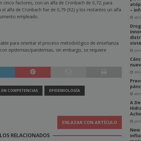
en cinco factores, con un alfa de Cronbach de 0,72; para
atóp
el alfa de Cronbach fue de 0,79 (92) y los restantes un alfa
– in
strumento empleado.
abri
Drog
innov
distr
iable para orientar el proceso metodológico de enseñanza
sist
 con epidemias/pandemias, sin embargo, se requiere
juni
Cánc
nuev
dic
Prev
pánc
 EN COMPETENCIAS
EPIDEMIOLOGÍA
abri
A De
Hidr
Achi
juni
ENLAZAR CON ARTÍCULO
New 
LOS RELACIONADOS
infl