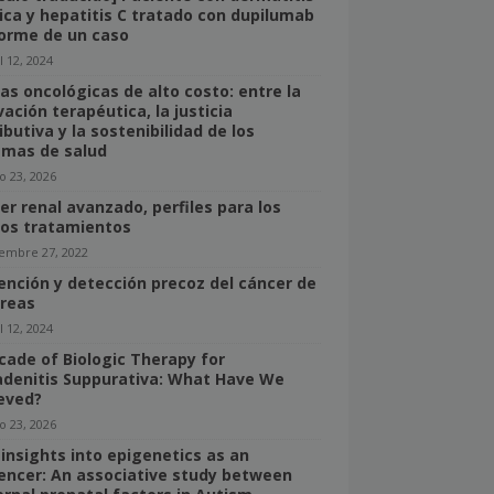
ica y hepatitis C tratado con dupilumab
forme de un caso
l 12, 2024
as oncológicas de alto costo: entre la
ación terapéutica, la justicia
ibutiva y la sostenibilidad de los
emas de salud
o 23, 2026
er renal avanzado, perfiles para los
os tratamientos
iembre 27, 2022
ención y detección precoz del cáncer de
reas
l 12, 2024
cade of Biologic Therapy for
adenitis Suppurativa: What Have We
eved?
o 23, 2026
insights into epigenetics as an
uencer: An associative study between