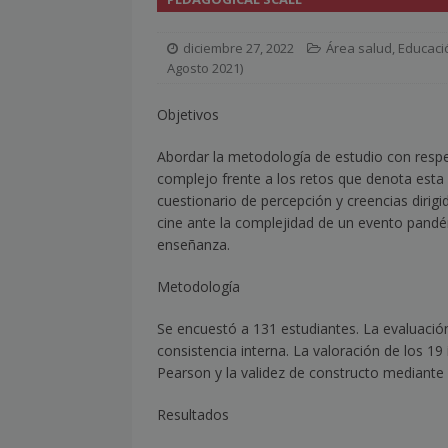
[ julio 2, 2026 ]
Nueva presidenta 
diciembre 27, 2022
Área salud
,
Educaci
[ julio 2, 2026 ]
¿La búsqueda «zero
Agosto 2021)
NOTICIAS
Objetivos
[ julio 2, 2026 ]
Cómo la APPEC acer
Abordar la metodología de estudio con resp
[ julio 2, 2026 ]
Reuters Institute D
complejo frente a los retos que denota esta s
mínimo histórico
NOTICIAS
cuestionario de percepción y creencias dirig
cine ante la complejidad de un evento pandém
[ julio 6, 2026 ]
Con la IA como prin
enseñanza.
el mayor activo de los medios.
Metodología
Se encuestó a 131 estudiantes. La evaluación d
consistencia interna. La valoración de los 19
Pearson y la validez de constructo mediante a
Resultados