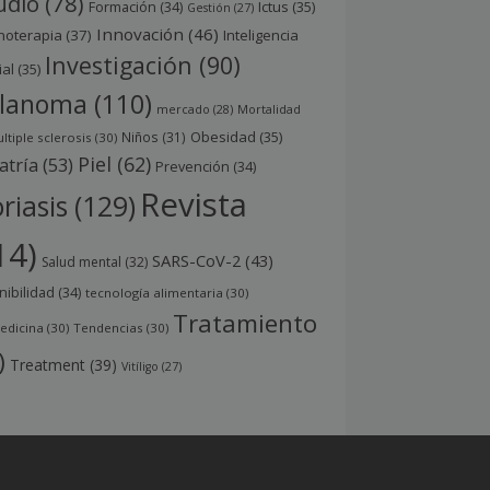
udio
(78)
Ictus
(35)
Formación
(34)
Gestión
(27)
Innovación
(46)
noterapia
(37)
Inteligencia
Investigación
(90)
ial
(35)
lanoma
(110)
mercado
(28)
Mortalidad
Obesidad
(35)
Niños
(31)
ltiple sclerosis
(30)
Piel
(62)
atría
(53)
Prevención
(34)
Revista
riasis
(129)
14)
SARS-CoV-2
(43)
Salud mental
(32)
nibilidad
(34)
tecnología alimentaria
(30)
Tratamiento
edicina
(30)
Tendencias
(30)
)
Treatment
(39)
Vitíligo
(27)