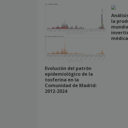
Análisi
la prod
mundial
inverti
médica
Evolución del patrón
epidemiológico de la
tosferina en la
Comunidad de Madrid:
2012-2024