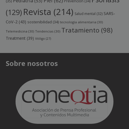
Piel
(62)
Pediatría
(53)
(35)
Prevención
(34)
Revista
(214)
(129)
SARS-
Salud mental
(32)
CoV-2
(43)
sostenibilidad
(34)
tecnología alimentaria
(30)
Tratamiento
(98)
Telemedicina
(30)
Tendencias
(30)
Treatment
(39)
Vitíligo
(27)
Sobre nosotros