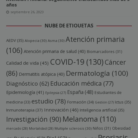
años
septiembre 26, 2023
NUBE DE ETIQUETAS
Atención primaria
AEDV
(35)
Alopecia
(30)
Asma
(30)
(106)
Atención primaria de salud
(40)
Biomarcadores
(31)
COVID-19
(130)
Cáncer
Calidad de vida
(45)
Dermatología
(100)
(86)
Dermatitis atópica
(40)
Educación médica
(77)
Diagnóstico
(62)
España
(48)
Epidemiología
(41)
Estudiantes de
Epilepsia
(27)
estudio
(78)
Ictus
(35)
medicina
(33)
Formación
(34)
Gestión
(27)
Innovación
(46)
Inmunoterapia
(37)
Inteligencia artificial
(35)
Melanoma
(110)
Investigación
(90)
Obesidad
Niños
(31)
mercado
(28)
Mortalidad
(28)
Multiple sclerosis
(30)
Psoriasis