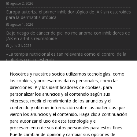
agosto 2, 2026
Europa autoriza el primer inhibidor tópico de JAK sin esteroides
para la dermatitis atópica
agosto 1, 2026
Necesarias
Bajo riesgo de cáncer de piel no melanoma con inhibidores de
Estas
JAK en artritis reumatoide
cookies no
julio 31, 2026
son
opcionales.
«La terapia nutricional es tan relevante como el control de la
Son
diabetes o el colesterol»
necesarias
julio 31, 2026
para que
Nosotros y nuestros socios utilizamos tecnologías, como
funcione la
las cookies, y procesamos datos personales, como las
web.
direcciones IP y los identificadores de cookies, para
personalizar los anuncios y el contenido según sus
intereses, medir el rendimiento de los anuncios y el
Estadísticas
Web realizada con el patrocinio del Centro Español de Derechos
contenido y obtener información sobre las audiencias que
Para que
Reprográficos
vieron los anuncios y el contenido. Haga clic a continuación
podamos
mejorar la
para autorizar el uso de esta tecnología y el
funcionalidad
procesamiento de sus datos personales para estos fines.
y estructura
Puede cambiar de opinión y cambiar sus opciones de