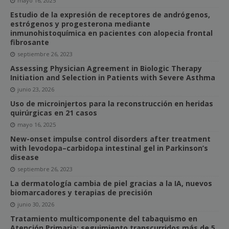
mayo 16, 2025
Estudio de la expresión de receptores de andrógenos,
estrógenos y progesterona mediante
inmunohistoquímica en pacientes con alopecia frontal
fibrosante
septiembre 26, 2023
Assessing Physician Agreement in Biologic Therapy
Initiation and Selection in Patients with Severe Asthma
junio 23, 2026
Uso de microinjertos para la reconstrucción en heridas
quirúrgicas en 21 casos
mayo 16, 2025
New-onset impulse control disorders after treatment
with levodopa–carbidopa intestinal gel in Parkinson’s
disease
septiembre 26, 2023
La dermatología cambia de piel gracias a la IA, nuevos
biomarcadores y terapias de precisión
junio 30, 2026
Tratamiento multicomponente del tabaquismo en
Atención Primaria: seguimiento transcurridos más de 5