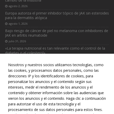
cambio de la industria
agosto 2, 2026
Europa autoriza el primer inhibidor tópico de JAK sin esteroides
para la dermatitis atópica
agosto 1, 2026
Bajo riesgo de cáncer de piel no melanoma con inhibidores de
JAK en artritis reumatoide
julio 31, 2026
«La terapia nutricional es tan relevante como el control de la
diabetes o el colesterol»
julio 31, 2026
Nosotros y nuestros socios utilizamos tecnologías, como
las cookies, y procesamos datos personales, como las
direcciones IP y los identificadores de cookies, para
personalizar los anuncios y el contenido según sus
Necesarias
intereses, medir el rendimiento de los anuncios y el
Estas
Web realizada con el patrocinio del Centro Español de Derechos
contenido y obtener información sobre las audiencias que
cookies no
Reprográficos
son
vieron los anuncios y el contenido. Haga clic a continuación
opcionales.
para autorizar el uso de esta tecnología y el
Son
procesamiento de sus datos personales para estos fines.
necesarias