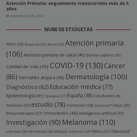
Atención Primaria: seguimiento transcurridos más de 5
años
septiembre 26, 2023
NUBE DE ETIQUETAS
Atención primaria
AEDV
(35)
Alopecia
(30)
Asma
(30)
(106)
Atención primaria de salud
(40)
Biomarcadores
(31)
COVID-19
(130)
Cáncer
Calidad de vida
(45)
Dermatología
(100)
(86)
Dermatitis atópica
(40)
Educación médica
(77)
Diagnóstico
(62)
España
(48)
Epidemiología
(41)
Estudiantes de
Epilepsia
(27)
estudio
(78)
Ictus
(35)
medicina
(33)
Formación
(34)
Gestión
(27)
Innovación
(46)
Inmunoterapia
(37)
Inteligencia artificial
(35)
Melanoma
(110)
Investigación
(90)
Obesidad
Niños
(31)
mercado
(28)
Mortalidad
(28)
Multiple sclerosis
(30)