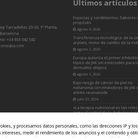
Últimos artículos
Especias y condimentos: Sabores 
propósito
sep Tarradellas 20-30, 1ª Planta.
agosto 6, 2026
 Barcelona
Transferencia tecnológica: de la ci
no: +34 933 042 582
al plato, motor de cambio de la ind
coneqtia.com
agosto 2, 2026
Europa autoriza el primer inhibido
tópico de JAK sin esteroides para l
dermatitis atópica
agosto 1, 2026
Bajo riesgo de cáncer de piel no
melanoma con inhibidores de JAK 
artritis reumatoide
julio 31, 2026
«La terapia nutricional es tan rele
como el control de la diabetes o el
colesterol»
julio 31, 2026
okies, y procesamos datos personales, como las direcciones IP y los 
s intereses, medir el rendimiento de los anuncios y el contenido y ob