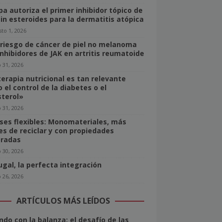
pa autoriza el primer inhibidor tópico de
sin esteroides para la dermatitis atópica
to 1, 2026
 riesgo de cáncer de piel no melanoma
inhibidores de JAK en artritis reumatoide
o 31, 2026
terapia nutricional es tan relevante
 el control de la diabetes o el
sterol»
o 31, 2026
ses flexibles: Monomateriales, más
les de reciclar y con propiedades
radas
o 30, 2026
ugal, la perfecta integración
o 26, 2026
ARTÍCULOS MÁS LEÍDOS
ndo con la balanza: el desafío de las