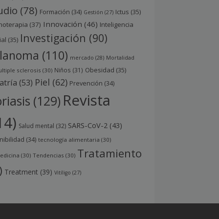
udio
(78)
Ictus
(35)
Formación
(34)
Gestión
(27)
Innovación
(46)
noterapia
(37)
Inteligencia
Investigación
(90)
ial
(35)
lanoma
(110)
mercado
(28)
Mortalidad
Obesidad
(35)
Niños
(31)
ltiple sclerosis
(30)
Piel
(62)
atría
(53)
Prevención
(34)
Revista
riasis
(129)
14)
SARS-CoV-2
(43)
Salud mental
(32)
nibilidad
(34)
tecnología alimentaria
(30)
Tratamiento
edicina
(30)
Tendencias
(30)
)
Treatment
(39)
Vitíligo
(27)