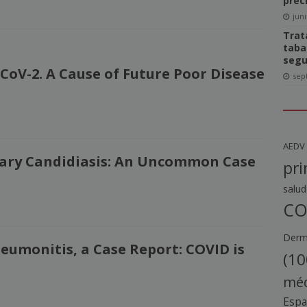
prec
juni
Trat
taba
segu
oV-2. A Cause of Future Poor Disease
sep
AEDV
ary Candidiasis: An Uncommon Case
pri
salud
CO
Derma
eumonitis, a Case Report: COVID is
(10
méd
Esp