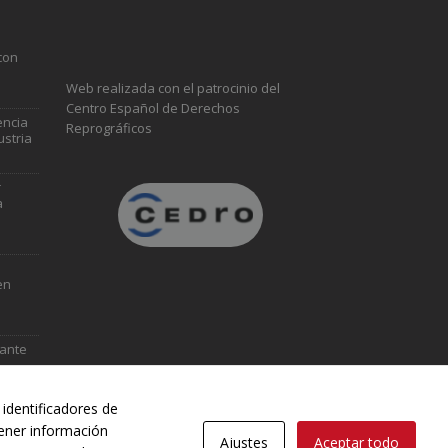
con
Web realizada con el patrocinio del
Centro Español de Derechos
encia
Reprográficos
ustria
r
a
en
vante
identificadores de
tener información
Ajustes
Aceptar todo