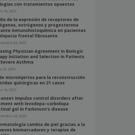
logías con tratamientos opuestos
o 16, 2025
dio de la expresión de receptores de
ógenos, estrógenos y progesterona
ante inmunohistoquímica en pacientes
alopecia frontal fibrosante
tiembre 26, 2023
ssing Physician Agreement in Biologic
apy Initiation and Selection in Patients
 Severe Asthma
o 23, 2026
de microinjertos para la reconstrucción
eridas quirúrgicas en 21 casos
o 16, 2025
onset impulse control disorders after
tment with levodopa–carbidopa
stinal gel in Parkinson’s disease
tiembre 26, 2023
ermatología cambia de piel gracias a la
nuevos biomarcadores y terapias de