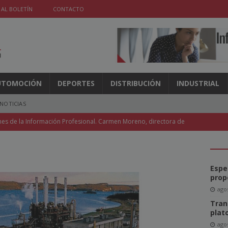
 AL BOLETÍN
CONTACTO
UTOMOCIÓN
DEPORTES
DISTRIBUCIÓN
INDUSTRIAL
NOTICIAS
nes de la Información Profesional. Carmen Moreno, directora de
ndencia y la Discapacidad
NOTICIAS
l de la FIPP vuelve a Madrid y Coneqtia invita a un representante
Espe
ICIAS
prop
agos
e un 3,6% en mayo, pero las revistas caen un 5,8%
NOTICIAS
Tran
l acceso a la IA en las aulas
NOTICIAS
plat
agos
móviles recuperan protagonismo para los medios
NOTICIAS