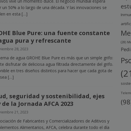
tivos vive un momento dulce. El negocio mundial espera
est
r un 50% a lo largo de una década. Y las innovaciones se
den en esta
[…]
Inmu
artific
Me
HE Blue Pure: una fuente constante
agua pura y refrescante
(28)
Mu
Pedi
iembre 28, 2023
stema de agua GROHE Blue Pure es más que un simple grifo:
Pso
te disfrutar de deliciosa agua filtrada directamente del grifo.
(2
nible en tres diseños distintos para hacer que cada gota de
 sea
[…]
soste
Telem
ud, seguridad y sostenibilidad, ejes
(98
 de la Jornada AFCA 2023
iembre 21, 2023
ociación de Fabricantes y Comercializadores de Aditivos y
ementos Alimentarios, AFCA, celebra durante todo el día