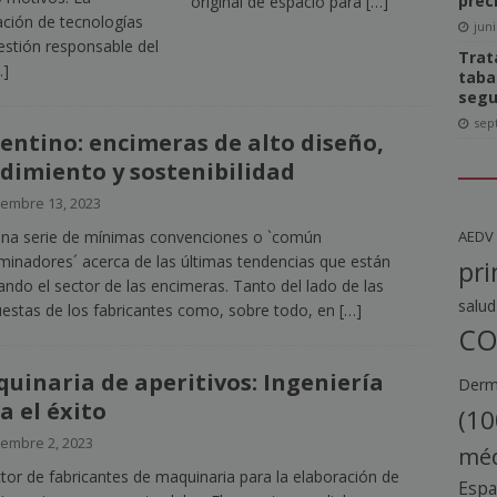
prec
original de espacio para
[…]
ación de tecnologías
juni
estión responsable del
Trat
…]
taba
segu
sep
entino: encimeras de alto diseño,
dimiento y sostenibilidad
iembre 13, 2023
AEDV
na serie de mínimas convenciones o `común
inadores´ acerca de las últimas tendencias que están
pri
ndo el sector de las encimeras. Tanto del lado de las
salud
estas de los fabricantes como, sobre todo, en
[…]
CO
uinaria de aperitivos: Ingeniería
Derma
a el éxito
(10
iembre 2, 2023
méd
ctor de fabricantes de maquinaria para la elaboración de
Esp