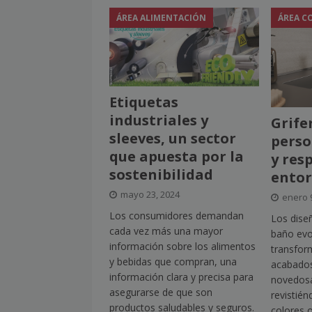
ÁREA ALIMENTACIÓN
ÁREA C
Etiquetas
industriales y
Grife
sleeves, un sector
perso
que apuesta por la
y res
sostenibilidad
ento
mayo 23, 2024
enero 
Los consumidores demandan
Los diseñ
cada vez más una mayor
baño evo
información sobre los alimentos
transfor
y bebidas que compran, una
acabados
información clara y precisa para
novedos
asegurarse de que son
revistién
productos saludables y seguros.
colores 