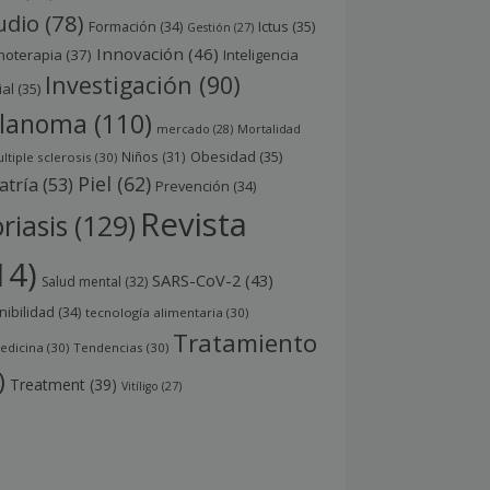
udio
(78)
Ictus
(35)
Formación
(34)
Gestión
(27)
Innovación
(46)
noterapia
(37)
Inteligencia
Investigación
(90)
ial
(35)
lanoma
(110)
mercado
(28)
Mortalidad
Obesidad
(35)
Niños
(31)
ltiple sclerosis
(30)
Piel
(62)
atría
(53)
Prevención
(34)
Revista
riasis
(129)
14)
SARS-CoV-2
(43)
Salud mental
(32)
nibilidad
(34)
tecnología alimentaria
(30)
Tratamiento
edicina
(30)
Tendencias
(30)
)
Treatment
(39)
Vitíligo
(27)