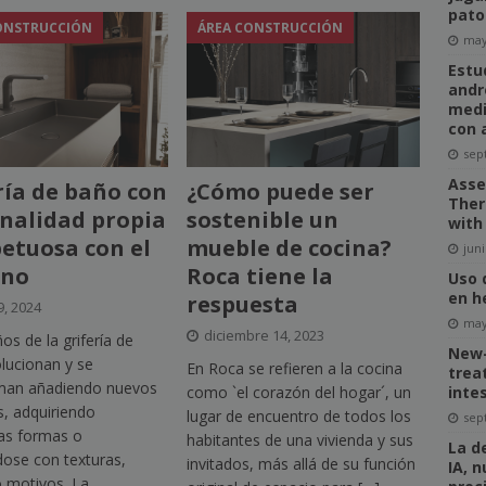
pato
ONSTRUCCIÓN
ÁREA CONSTRUCCIÓN
may
Estu
andr
medi
con 
sep
Asse
ría de baño con
¿Cómo puede ser
Ther
nalidad propia
sostenible un
with
petuosa con el
mueble de cocina?
juni
rno
Roca tiene la
Uso 
en h
respuesta
9, 2024
may
diciembre 14, 2023
os de la grifería de
New-
lucionan y se
En Roca se refieren a la cocina
trea
man añadiendo nuevos
inte
como `el corazón del hogar´, un
, adquiriendo
lugar de encuentro de todos los
sep
as formas o
habitantes de una vivienda y sus
La d
dose con texturas,
invitados, más allá de su función
IA, 
o motivos. La