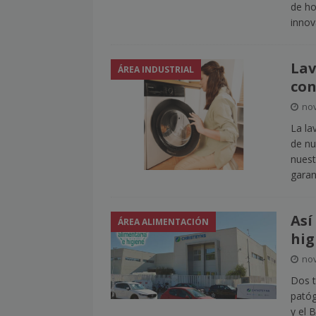
de ho
innov
Lav
ÁREA INDUSTRIAL
con
nov
La la
de nu
nuest
garan
Así
ÁREA ALIMENTACIÓN
hig
nov
Dos t
patóg
y el 