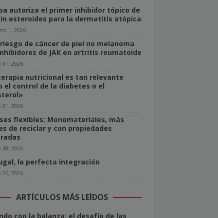
pa autoriza el primer inhibidor tópico de
sin esteroides para la dermatitis atópica
to 1, 2026
 riesgo de cáncer de piel no melanoma
inhibidores de JAK en artritis reumatoide
o 31, 2026
terapia nutricional es tan relevante
 el control de la diabetes o el
sterol»
o 31, 2026
ses flexibles: Monomateriales, más
les de reciclar y con propiedades
radas
o 30, 2026
ugal, la perfecta integración
o 26, 2026
ARTÍCULOS MÁS LEÍDOS
ndo con la balanza: el desafío de las