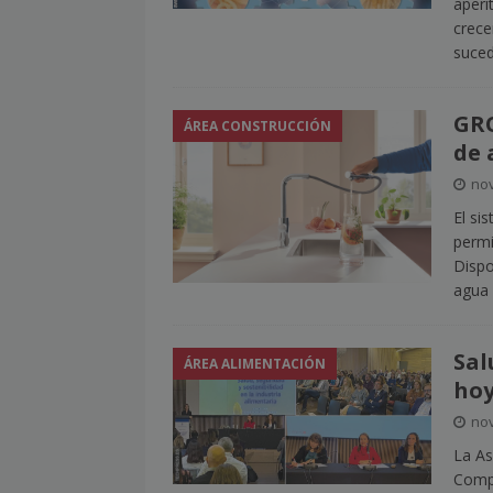
aperi
crece
suce
GRO
ÁREA CONSTRUCCIÓN
de 
nov
El si
permi
Dispo
agua
Sal
ÁREA ALIMENTACIÓN
hoy
nov
La As
Compl