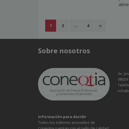
alime
1
2
…
4
»
Sobre nosotros
Av. Jo
08029
Teléfo
info@
Información para decidir
Todos los editores asociados de
Coneqtia cuentan con el sello de calidad