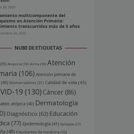
isión
o 30, 2026
amiento multicomponente del
quismo en Atención Primaria:
imiento transcurridos más de 5 años
tiembre 26, 2023
NUBE DE ETIQUETAS
Atención
(35)
Alopecia
(30)
Asma
(30)
maria
(106)
Atención primaria de
Calidad de vida
(45)
(40)
Biomarcadores
(31)
VID-19
(130)
Cáncer
(86)
Dermatología
titis atópica
(40)
0)
Educación
Diagnóstico
(62)
ica
(77)
Epidemiología
(41)
Epilepsia
(27)
aña
(48)
Estudiantes de medicina
(33)