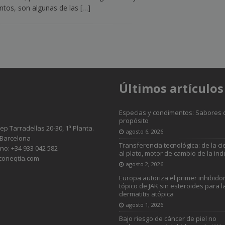
ntos, son algunas de las
[…]
Últimos artículos
Especias y condimentos: Sabores 
propósito
sep Tarradellas 20-30, 1ª Planta.
agosto 6, 2026
 Barcelona
Transferencia tecnológica: de la ci
no: +34 933 042 582
al plato, motor de cambio de la ind
coneqtia.com
agosto 2, 2026
Europa autoriza el primer inhibido
tópico de JAK sin esteroides para l
dermatitis atópica
agosto 1, 2026
Bajo riesgo de cáncer de piel no