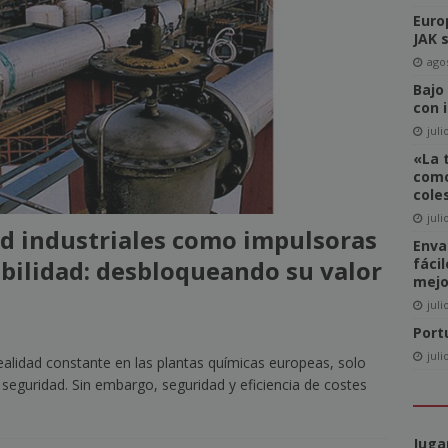
Euro
del Comité de Directores de WAN-IFRA
NOTICIAS
JAK 
-click» supone realmente una amenaza para el sector editorial?
agos
Bajo
con 
ca las revistas en catalán a más lectores
NOTICIAS
juli
«La 
igital News Report 2026: La confianza en las noticias llega a su
como
cole
juli
ad industriales como impulsoras
cipal acceso a la información, la confianza y la credibilidad serán
Enva
fáci
nibilidad: desbloqueando su valor
NOTICIAS
mejo
juli
Port
juli
ealidad constante en las plantas químicas europeas, solo
 seguridad. Sin embargo, seguridad y eficiencia de costes
Juga