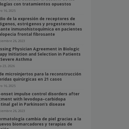
logías con tratamientos opuestos
o 16, 2025
dio de la expresión de receptores de
ógenos, estrógenos y progesterona
ante inmunohistoquímica en pacientes
alopecia frontal fibrosante
tiembre 26, 2023
ssing Physician Agreement in Biologic
apy Initiation and Selection in Patients
 Severe Asthma
o 23, 2026
de microinjertos para la reconstrucción
eridas quirúrgicas en 21 casos
o 16, 2025
onset impulse control disorders after
tment with levodopa–carbidopa
stinal gel in Parkinson’s disease
tiembre 26, 2023
ermatología cambia de piel gracias a la
nuevos biomarcadores y terapias de