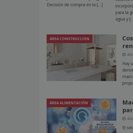
Decisión de compra en la
[…]
incorpor
para la g
agua y
[
Cos
ÁREA CONSTRUCCIÓN
ren
dic
Hay u
denom
marca
propu
Maq
ÁREA ALIMENTACIÓN
par
dic
El se