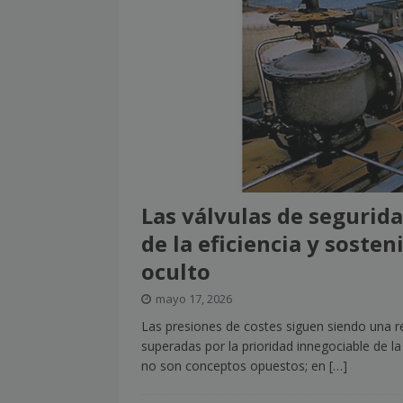
[ julio 2, 2026 ]
Nueva presidenta 
[ julio 2, 2026 ]
¿La búsqueda «zero
NOTICIAS
[ julio 2, 2026 ]
Cómo la APPEC acer
[ julio 2, 2026 ]
Reuters Institute D
mínimo histórico
NOTICIAS
Las válvulas de segurid
[ julio 6, 2026 ]
Con la IA como prin
de la eficiencia y soste
el mayor activo de los medios.
oculto
mayo 17, 2026
Las presiones de costes siguen siendo una r
superadas por la prioridad innegociable de la
no son conceptos opuestos; en
[…]