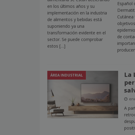
Español 
en los últimos años y su
Dermatiti
implementación en la industria
Cutánea 
de alimentos y bebidas está
objetivos
suponiendo ya una
epidemiol
transformación evidente en el
de contac
sector. Se puede comprobar
importan
estos
[…]
producen
La 
ÁREA INDUSTRIAL
per
sal
ene
A par
retro
despu
posit