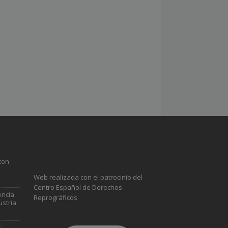
con
Web realizada con el patrocinio del
Centro Español de Derechos
encia
Reprográficos
ustria
r