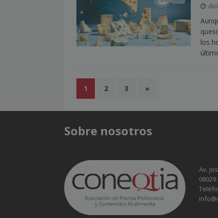
dic
Aunqu
queso
los h
últi
1
2
3
»
Sobre nosotros
Av. Jo
08029
Teléfo
info@