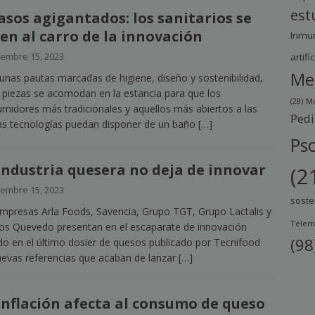
est
asos agigantados: los sanitarios se
en al carro de la innovación
Inmu
iembre 15, 2023
artific
Me
unas pautas marcadas de higiene, diseño y sostenibilidad,
 piezas se acomodan en la estancia para que los
(28)
Mu
midores más tradicionales y aquellos más abiertos a las
Pedi
s tecnologías puedan disponer de un baño
[…]
Pso
industria quesera no deja de innovar
(2
iembre 15, 2023
soste
mpresas Arla Foods, Savencia, Grupo TGT, Grupo Lactalis y
Telem
s Quevedo presentan en el escaparate de innovación
(98
ido en el último dosier de quesos publicado por Tecnifood
uevas referencias que acaban de lanzar
[…]
inflación afecta al consumo de queso