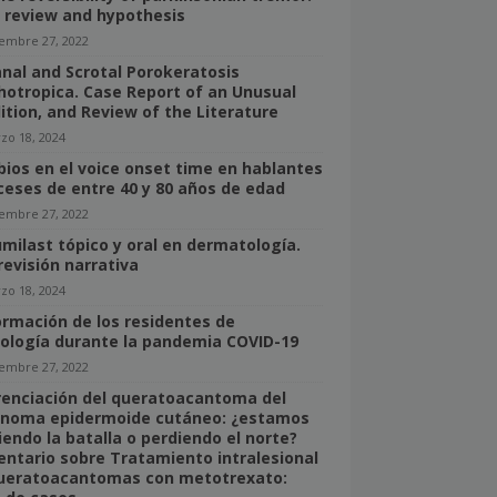
f review and hypothesis
iembre 27, 2022
anal and Scrotal Porokeratosis
hotropica. Case Report of an Unusual
ition, and Review of the Literature
zo 18, 2024
ios en el voice onset time en hablantes
ceses de entre 40 y 80 años de edad
iembre 27, 2022
umilast tópico y oral en dermatología.
revisión narrativa
zo 18, 2024
ormación de los residentes de
ología durante la pandemia COVID-19
iembre 27, 2022
renciación del queratoacantoma del
inoma epidermoide cutáneo: ¿estamos
iendo la batalla o perdiendo el norte?
ntario sobre Tratamiento intralesional
ueratoacantomas con metotrexato: