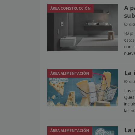
A p
ÁREA CONSTRUCCIÓN
sub
dic
Bajo 
estas
consu
nueva
La 
ÁREA ALIMENTACIÓN
dic
Las e
Queso
inclu
las n
La 
ÁREA ALIMENTACIÓN