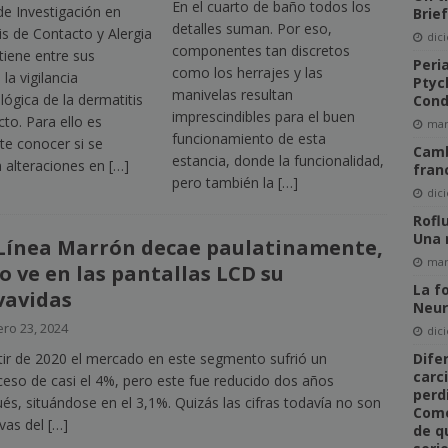
En el cuarto de baño todos los
de Investigación en
Brie
detalles suman. Por eso,
s de Contacto y Alergia
dic
componentes tan discretos
tiene entre sus
Peri
como los herrajes y las
 la vigilancia
Ptyc
manivelas resultan
ógica de la dermatitis
Cond
imprescindibles para el buen
to. Para ello es
mar
funcionamiento de esta
te conocer si se
Camb
estancia, donde la funcionalidad,
 alteraciones en
[…]
fran
pero también la
[…]
dic
Rofl
Una 
Línea Marrón decae paulatinamente,
mar
o ve en las pantallas LCD su
La f
vavidas
Neur
ro 23, 2024
dic
Dife
tir de 2020 el mercado en este segmento sufrió un
carc
ceso de casi el 4%, pero este fue reducido dos años
perd
és, situándose en el 3,1%. Quizás las cifras todavía no son
Come
ivas del
[…]
de q