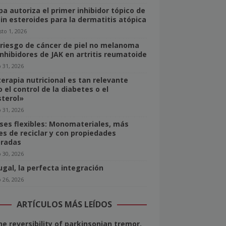
pa autoriza el primer inhibidor tópico de
sin esteroides para la dermatitis atópica
to 1, 2026
 riesgo de cáncer de piel no melanoma
inhibidores de JAK en artritis reumatoide
o 31, 2026
terapia nutricional es tan relevante
 el control de la diabetes o el
sterol»
o 31, 2026
ses flexibles: Monomateriales, más
les de reciclar y con propiedades
radas
o 30, 2026
ugal, la perfecta integración
o 26, 2026
ARTÍCULOS MÁS LEÍDOS
he reversibility of parkinsonian tremor.