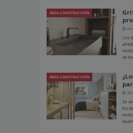
Gri
ÁREA CONSTRUCCIÓN
pro
ene
Los d
añadi
revis
de te
¿Lo
ÁREA CONSTRUCCIÓN
par
dic
Se ve
los i
revés
lava