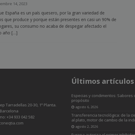
iembre 14, 2023
e España es un país quesero, por la gran variedad de
s que produce y porque están presentes en casi un 90% de
ogares, su consumo no acaba de despegar afectado el
mo año
[…]
Últimos artículos
Especias y condimentos: Sabores 
propósito
sep Tarradellas 20-30, 1ª Planta.
agosto 6, 2026
 Barcelona
Transferencia tecnológica: de la ci
no: +34 933 042 582
al plato, motor de cambio de la ind
coneqtia.com
agosto 2, 2026
Europa autoriza el primer inhibido