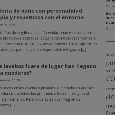
seri
mar
fería de baño con personalidad
Isol
pia y respetuosa con el entorno
succ
neur
ro 9, 2024
dic
iseños de la grifería de baño evolucionan y se transforman
endo nuevos acabados, adquiriendo novedosas formas o
tiéndose con texturas, colores o motivos. La incorporación
cnologías para la gestión responsable del agua y
[…]
AEDV
pri
s lavabos fuera de lugar han llegado
salud
a quedarse?
CO
iembre 27, 2023
n pocos en las viviendas privadas, y la prueba es que son
Derma
nterioristas quienes los proponen a los clientes, y no al
(10
. De momento. Pero lo cierto es que integrar los
méd
manos
[…]
Esp