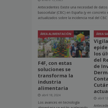
Antecedentes Existe una necesidad de datos 
[ julio 2, 2026 ]
Nueva presidenta 
basocelular (CBC) en España (y en concreto 
[ julio 2, 2026 ]
¿La búsqueda «zero
actualizados sobre la incidencia real del CB
NOTICIAS
[ julio 2, 2026 ]
Cómo la APPEC acer
ÁREA ALIMENTACIÓN
ÁREA S
[ julio 2, 2026 ]
Reuters Institute D
Vigil
epide
mínimo histórico
NOTICIAS
los ú
[ julio 6, 2026 ]
Con la IA como prin
del R
F4F, con estas
el mayor activo de los medios.
de In
soluciones se
Derma
transforma la
Conta
industria
Cután
alimentaria
actua
abril 18, 2024
abril 1
Los avances en tecnología
Antecede
alimentaria se están acelerando