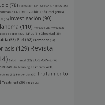
udio
(78)
Ictus
(35)
Formación
(34)
Gestión
(27)
Innovación
(46)
noterapia
(37)
Inteligencia
Investigación
(90)
ial
(35)
lanoma
(110)
mercado
(28)
Mortalidad
Obesidad
(35)
Niños
(31)
ltiple sclerosis
(30)
Piel
(62)
atría
(53)
Prevención
(34)
Revista
riasis
(129)
14)
SARS-CoV-2
(43)
Salud mental
(32)
nibilidad
(34)
tecnología alimentaria
(30)
Tratamiento
edicina
(30)
Tendencias
(30)
)
Treatment
(39)
Vitíligo
(27)