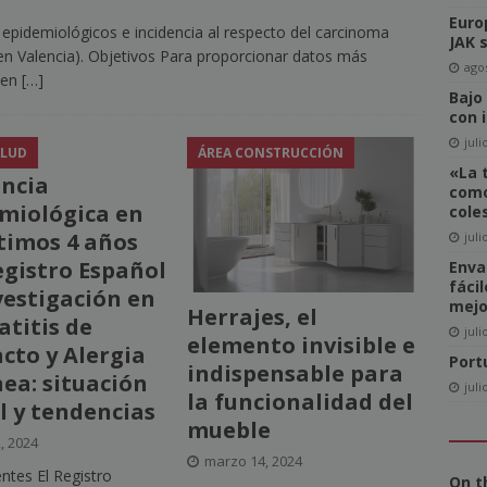
Euro
epidemiológicos e incidencia al respecto del carcinoma
del Comité de Directores de WAN-IFRA
NOTICIAS
JAK 
en Valencia). Objetivos Para proporcionar datos más
-click» supone realmente una amenaza para el sector editorial?
agos
C en
[…]
Bajo
con 
ca las revistas en catalán a más lectores
NOTICIAS
juli
ALUD
ÁREA CONSTRUCCIÓN
«La 
igital News Report 2026: La confianza en las noticias llega a su
ancia
como
miológica en
cole
ltimos 4 años
juli
cipal acceso a la información, la confianza y la credibilidad serán
egistro Español
Enva
fáci
NOTICIAS
vestigación en
mejo
Herrajes, el
titis de
juli
elemento invisible e
cto y Alergia
Port
indispensable para
ea: situación
juli
la funcionalidad del
l y tendencias
mueble
2, 2024
marzo 14, 2024
ntes El Registro
On t