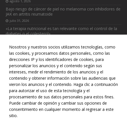
agosto 1, 2026
Bajo riesgo de cáncer de piel no melanoma con inhibidores de
JAK en artritis reumatoide
Necesarias
julio 31, 2026
Estas
cookies no
«La terapia nutricional es tan relevante como el control de la
son
diabetes o el colesterol»
opcionales.
julio 31, 2026
Son
Nosotros y nuestros socios utilizamos tecnologías, como
necesarias
las cookies, y procesamos datos personales, como las
para que
direcciones IP y los identificadores de cookies, para
funcione la
web.
personalizar los anuncios y el contenido según sus
intereses, medir el rendimiento de los anuncios y el
Web realizada con el patrocinio del Centro Español de Derechos
contenido y obtener información sobre las audiencias que
Reprográficos
Estadísticas
vieron los anuncios y el contenido. Haga clic a continuación
Para que
para autorizar el uso de esta tecnología y el
podamos
procesamiento de sus datos personales para estos fines.
mejorar la
Puede cambiar de opinión y cambiar sus opciones de
funcionalidad
consentimiento en cualquier momento al regresar a este
y estructura
sitio.
de la web, en
base a cómo