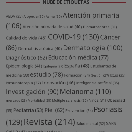
NUBE DE ETIQUETAS
Atención primaria
AEDV
(35)
Alopecia
(30)
Asma
(30)
(106)
Atención primaria de salud
(40)
Biomarcadores
(31)
COVID-19
(130)
Cáncer
Calidad de vida
(45)
Dermatología
(100)
(86)
Dermatitis atópica
(40)
Educación médica
(77)
Diagnóstico
(62)
España
(48)
Epidemiología
(41)
Estudiantes de
Epilepsia
(27)
estudio
(78)
Ictus
(35)
medicina
(33)
Formación
(34)
Gestión
(27)
Innovación
(46)
Inmunoterapia
(37)
Inteligencia artificial
(35)
Melanoma
(110)
Investigación
(90)
Obesidad
Niños
(31)
mercado
(28)
Mortalidad
(28)
Multiple sclerosis
(30)
Psoriasis
Piel
(62)
Pediatría
(53)
(35)
Prevención
(34)
Revista
(214)
(129)
SARS-
Salud mental
(32)
CoV-2
(43)