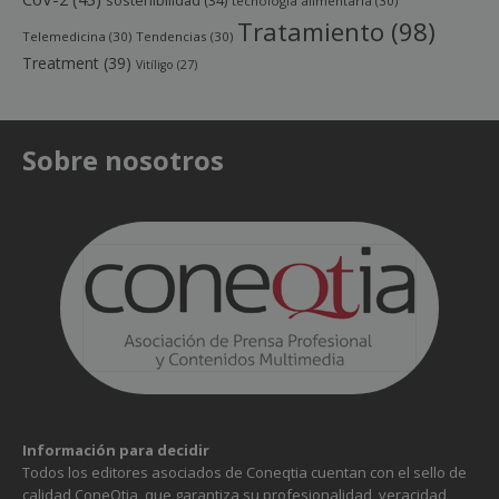
sostenibilidad
(34)
tecnología alimentaria
(30)
Tratamiento
(98)
Telemedicina
(30)
Tendencias
(30)
Treatment
(39)
Vitíligo
(27)
Sobre nosotros
Información para decidir
Todos los editores asociados de Coneqtia cuentan con el sello de
calidad ConeQtia, que garantiza su profesionalidad, veracidad,