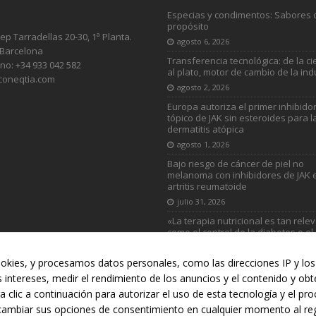
Especias y condimentos: Sabores 
propósito
sep Tarradellas 20-30, 1ª Planta.
agosto 6, 2026
 Barcelona
Transferencia tecnológica: de la ci
no: +34 933 042 582
al plato, motor de cambio de la ind
coneqtia.com
agosto 2, 2026
Europa autoriza el primer inhibido
tópico de JAK sin esteroides para l
dermatitis atópica
agosto 1, 2026
Bajo riesgo de cáncer de piel no
melanoma con inhibidores de JAK 
artritis reumatoide
julio 31, 2026
«La terapia nutricional es tan rele
como el control de la diabetes o el
colesterol»
julio 31, 2026
okies, y procesamos datos personales, como las direcciones IP y los 
s intereses, medir el rendimiento de los anuncios y el contenido y ob
a clic a continuación para autorizar el uso de esta tecnología y el p
RUCCIÓN
AUTOMOCIÓN
DEPORTES
DISTRIBUCIÓN
INDU
cambiar sus opciones de consentimiento en cualquier momento al regr