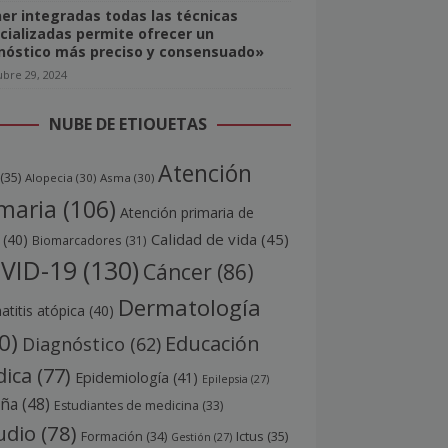
er integradas todas las técnicas
cializadas permite ofrecer un
nóstico más preciso y consensuado»
ubre 29, 2024
NUBE DE ETIQUETAS
Atención
(35)
Alopecia
(30)
Asma
(30)
maria
(106)
Atención primaria de
Calidad de vida
(45)
(40)
Biomarcadores
(31)
VID-19
(130)
Cáncer
(86)
Dermatología
titis atópica
(40)
0)
Educación
Diagnóstico
(62)
ica
(77)
Epidemiología
(41)
Epilepsia
(27)
aña
(48)
Estudiantes de medicina
(33)
udio
(78)
Ictus
(35)
Formación
(34)
Gestión
(27)