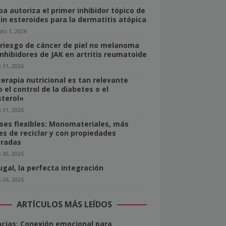
pa autoriza el primer inhibidor tópico de
sin esteroides para la dermatitis atópica
to 1, 2026
 riesgo de cáncer de piel no melanoma
inhibidores de JAK en artritis reumatoide
o 31, 2026
terapia nutricional es tan relevante
 el control de la diabetes o el
sterol»
o 31, 2026
ses flexibles: Monomateriales, más
les de reciclar y con propiedades
radas
o 30, 2026
ugal, la perfecta integración
o 26, 2026
ARTÍCULOS MÁS LEÍDOS
ncias: Conexión emocional para