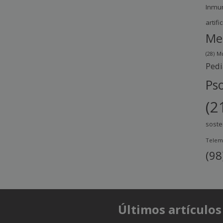
Inmu
artific
Me
(28)
Mu
Pedi
Pso
(2
soste
Telem
(98
Últimos artículos