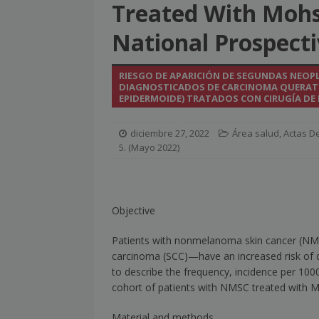
Treated With Mohs
[ julio 2, 2026 ]
Nueva presidenta 
National Prospect
[ julio 2, 2026 ]
¿La búsqueda «zero
NOTICIAS
RIESGO DE APARICIÓN DE SEGUNDAS NEOP
DIAGNOSTICADOS DE CARCINOMA QUERATI
[ julio 2, 2026 ]
Cómo la APPEC acer
EPIDERMOIDE) TRATADOS CON CIRUGÍA DE
[ julio 2, 2026 ]
Reuters Institute D
diciembre 27, 2022
Área salud
,
Actas De
mínimo histórico
NOTICIAS
5. (Mayo 2022)
[ julio 6, 2026 ]
Con la IA como prin
el mayor activo de los medios.
Objective
Patients with nonmelanoma skin cancer (NMS
carcinoma (SCC)—have an increased risk of d
to describe the frequency, incidence per 100
cohort of patients with NMSC treated with 
Material and methods