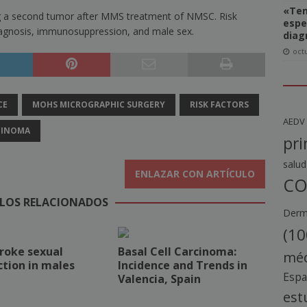
«Ten
ing a second tumor after MMS treatment of NMSC. Risk
espe
diagnosis, immunosuppression, and male sex.
diag
oct
CE
MOHS MICROGRAPHIC SURGERY
RISK FACTORS
AEDV
CINOMA
pri
salud
ENLAZAR CON ARTÍCULO
CO
LOS RELACIONADOS
Derma
(10
roke sexual
Basal Cell Carcinoma:
méd
tion in males
Incidence and Trends in
Esp
Valencia, Spain
est