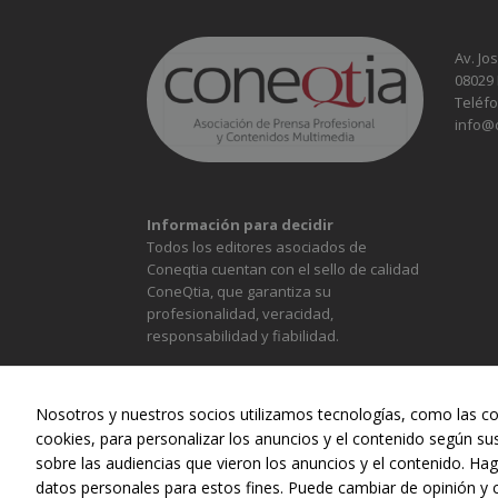
Av. Jo
08029
Teléfo
info@
Información para decidir
Todos los editores asociados de
Coneqtia cuentan con el sello de calidad
ConeQtia, que garantiza su
profesionalidad, veracidad,
responsabilidad y fiabilidad.
Nosotros y nuestros socios utilizamos tecnologías, como las co
cookies, para personalizar los anuncios y el contenido según su
sobre las audiencias que vieron los anuncios y el contenido. Hag
ALIMENTACIÓN
CONST
datos personales para estos fines. Puede cambiar de opinión y 