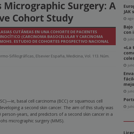
 Micrographic Surgery: A
Euro
del Comité de Directores de WAN-IFRA
NOTICIAS
JAK 
ive Cohort Study
-click» supone realmente una amenaza para el sector editorial?
agos
Bajo
LASIAS CUTÁNEAS EN UNA COHORTE DE PACIENTES
con 
NOCÍTICO (CARCINOMA BASOCELULAR Y CARCINOMA
ca las revistas en catalán a más lectores
NOTICIAS
juli
 MOHS. ESTUDIO DE COHORTES PROSPECTIVO NACIONAL
«La 
igital News Report 2026: La confianza en las noticias llega a su
como
rmo-Sifiliográficas
,
Elsevier España
,
Medicina
,
Vol. 113. Núm.
cole
juli
cipal acceso a la información, la confianza y la credibilidad serán
Enva
fáci
NOTICIAS
mejo
juli
Port
C)—ie, basal cell carcinoma (BCC) or squamous cell
juli
eveloping a second skin cancer. The aim of this study was
0 person-years, and predictors of a second skin cancer in a
Mohs micrographic surgery (MMS).
Lice