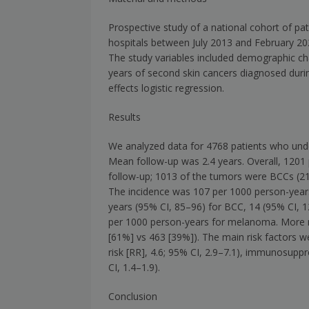
Prospective study of a national cohort of 
hospitals between July 2013 and February 2
The study variables included demographic cha
years of second skin cancers diagnosed during
effects logistic regression.
Results
We analyzed data for 4768 patients who un
Mean follow-up was 2.4 years. Overall, 1201
follow-up; 1013 of the tumors were BCCs (2
The incidence was 107 per 1000 person-yea
years (95% CI, 85–96) for BCC, 14 (95% CI, 
per 1000 person-years for melanoma. More 
[61%] vs 463 [39%]). The main risk factors we
risk [RR], 4.6; 95% CI, 2.9–7.1), immunosuppr
CI, 1.4–1.9).
Conclusion