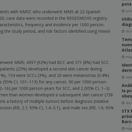
pote
juni
patients with NMSC who underwent MMS at 22 Spanish
020; case data were recorded in the REGESMOHS registry.
Util
diag
racteristics, frequency and incidence per 1000 person-
 the study period, and risk factors identified using mixed-
dic
Temp
nuev
Atla
may
derwent MMS; 4397 (92%) had BCC and 371 (8%) had SCC.
Iden
 patients (25%) developed a second skin cancer during
derm
1%), 154 were SCCs (3%), and 20 were melanomas (0.4%).
sep
rs (95%
CI
, 101–113) for any cancer, 90 per 1000 person-
Anál
12–16) per 1000 person-years for SCC, and 2 (95% CI, 1–3)
la p
men than women developed a subsequent skin cancer (738
obes
re a history of multiple tumors before diagnosis (relative
dic
ession (RR, 2.1; 95% CI, 1.4–3.1), and male sex (RR, 1.6; 95%
STX 
próx
Barc
may