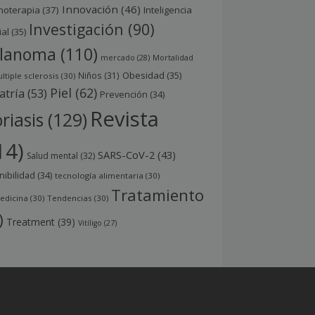
Innovación
(46)
noterapia
(37)
Inteligencia
Investigación
(90)
ial
(35)
lanoma
(110)
mercado
(28)
Mortalidad
Obesidad
(35)
Niños
(31)
ltiple sclerosis
(30)
Piel
(62)
atría
(53)
Prevención
(34)
Revista
riasis
(129)
14)
SARS-CoV-2
(43)
Salud mental
(32)
nibilidad
(34)
tecnología alimentaria
(30)
Tratamiento
edicina
(30)
Tendencias
(30)
)
Treatment
(39)
Vitíligo
(27)