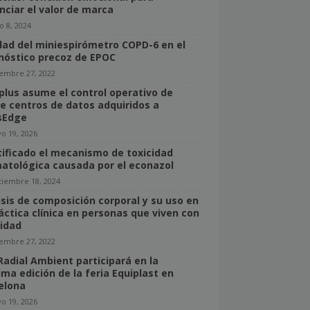
nciar el valor de marca
o 8, 2024
idad del miniespirómetro COPD-6 en el
nóstico precoz de EPOC
iembre 27, 2022
lus asume el control operativo de
e centros de datos adquiridos a
sEdge
o 19, 2026
tificado el mecanismo de toxicidad
atológica causada por el econazol
tiembre 18, 2024
isis de composición corporal y su uso en
ráctica clínica en personas que viven con
idad
iembre 27, 2022
Radial Ambient participará en la
ima edición de la feria Equiplast en
elona
o 19, 2026