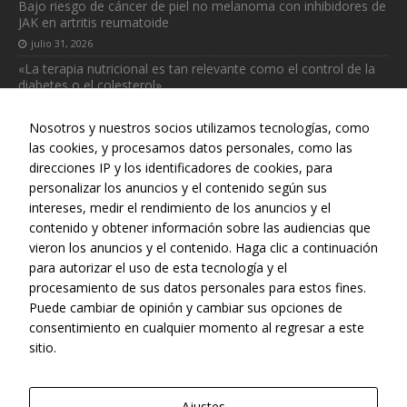
Bajo riesgo de cáncer de piel no melanoma con inhibidores de
JAK en artritis reumatoide
julio 31, 2026
«La terapia nutricional es tan relevante como el control de la
diabetes o el colesterol»
julio 31, 2026
Nosotros y nuestros socios utilizamos tecnologías, como
las cookies, y procesamos datos personales, como las
direcciones IP y los identificadores de cookies, para
personalizar los anuncios y el contenido según sus
intereses, medir el rendimiento de los anuncios y el
Web realizada con el patrocinio del Centro Español de Derechos
contenido y obtener información sobre las audiencias que
Reprográficos
Necesarias
vieron los anuncios y el contenido. Haga clic a continuación
Estas
para autorizar el uso de esta tecnología y el
cookies no
procesamiento de sus datos personales para estos fines.
son
Puede cambiar de opinión y cambiar sus opciones de
opcionales.
consentimiento en cualquier momento al regresar a este
Son
sitio.
necesarias
para que
funcione la
web.
Ajustes