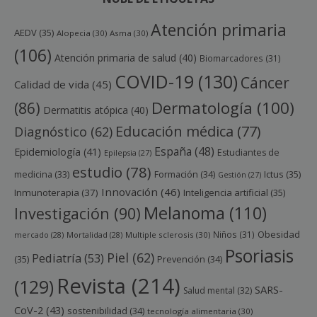
Atención primaria
AEDV
(35)
Alopecia
(30)
Asma
(30)
(106)
Atención primaria de salud
(40)
Biomarcadores
(31)
COVID-19
(130)
Cáncer
Calidad de vida
(45)
Dermatología
(100)
(86)
Dermatitis atópica
(40)
Educación médica
(77)
Diagnóstico
(62)
España
(48)
Epidemiología
(41)
Estudiantes de
Epilepsia
(27)
estudio
(78)
Ictus
(35)
medicina
(33)
Formación
(34)
Gestión
(27)
Innovación
(46)
Inmunoterapia
(37)
Inteligencia artificial
(35)
Melanoma
(110)
Investigación
(90)
Obesidad
Niños
(31)
mercado
(28)
Mortalidad
(28)
Multiple sclerosis
(30)
Psoriasis
Piel
(62)
Pediatría
(53)
(35)
Prevención
(34)
Revista
(214)
(129)
SARS-
Salud mental
(32)
CoV-2
(43)
sostenibilidad
(34)
tecnología alimentaria
(30)