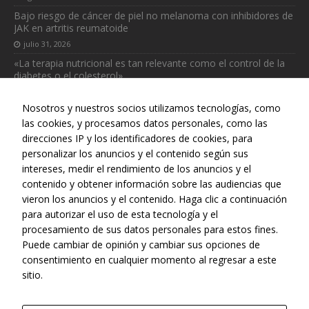
Bajo riesgo de cáncer de piel no melanoma con inhibidores de
JAK en artritis reumatoide
Necesarias
julio 31, 2026
Estas
«La terapia nutricional es tan relevante como el control de la
cookies no
diabetes o el colesterol»
son
opcionales.
julio 31, 2026
Son
Nosotros y nuestros socios utilizamos tecnologías, como
necesarias
las cookies, y procesamos datos personales, como las
para que
direcciones IP y los identificadores de cookies, para
funcione la
personalizar los anuncios y el contenido según sus
web.
intereses, medir el rendimiento de los anuncios y el
Web realizada con el patrocinio del Centro Español de Derechos
contenido y obtener información sobre las audiencias que
Reprográficos
vieron los anuncios y el contenido. Haga clic a continuación
Estadísticas
para autorizar el uso de esta tecnología y el
Para que
procesamiento de sus datos personales para estos fines.
podamos
mejorar la
Puede cambiar de opinión y cambiar sus opciones de
funcionalidad
consentimiento en cualquier momento al regresar a este
y estructura
sitio.
de la web, en
base a cómo
se usa la web.