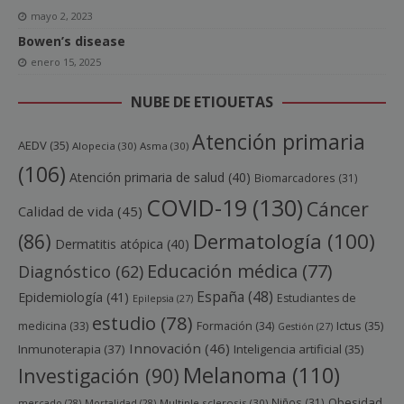
mayo 2, 2023
Bowen’s disease
enero 15, 2025
NUBE DE ETIQUETAS
Atención primaria
AEDV
(35)
Alopecia
(30)
Asma
(30)
(106)
Atención primaria de salud
(40)
Biomarcadores
(31)
COVID-19
(130)
Cáncer
Calidad de vida
(45)
Dermatología
(100)
(86)
Dermatitis atópica
(40)
Educación médica
(77)
Diagnóstico
(62)
España
(48)
Epidemiología
(41)
Estudiantes de
Epilepsia
(27)
estudio
(78)
Ictus
(35)
medicina
(33)
Formación
(34)
Gestión
(27)
Innovación
(46)
Inmunoterapia
(37)
Inteligencia artificial
(35)
Melanoma
(110)
Investigación
(90)
Obesidad
Niños
(31)
mercado
(28)
Mortalidad
(28)
Multiple sclerosis
(30)