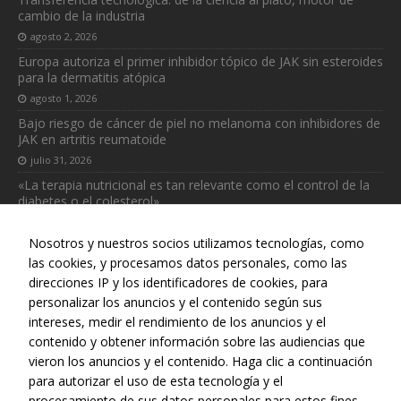
cambio de la industria
agosto 2, 2026
Europa autoriza el primer inhibidor tópico de JAK sin esteroides
para la dermatitis atópica
Necesarias
agosto 1, 2026
Estas
Bajo riesgo de cáncer de piel no melanoma con inhibidores de
cookies no
JAK en artritis reumatoide
son
julio 31, 2026
opcionales.
«La terapia nutricional es tan relevante como el control de la
Son
diabetes o el colesterol»
necesarias
para que
julio 31, 2026
funcione la
Nosotros y nuestros socios utilizamos tecnologías, como
web.
las cookies, y procesamos datos personales, como las
direcciones IP y los identificadores de cookies, para
personalizar los anuncios y el contenido según sus
Estadísticas
intereses, medir el rendimiento de los anuncios y el
Para que
Web realizada con el patrocinio del Centro Español de Derechos
contenido y obtener información sobre las audiencias que
podamos
Reprográficos
vieron los anuncios y el contenido. Haga clic a continuación
mejorar la
para autorizar el uso de esta tecnología y el
funcionalidad
y estructura
procesamiento de sus datos personales para estos fines.