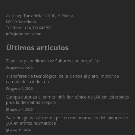
Av. Josep Tarradellas 20-30, 1ª Planta.
08029 Barcelona
Teléfono: +34 933 042 582
info@coneqtia.com
Últimos artículos
Especias y condimentos: Sabores con propósito
agosto 6, 2026
Necesarias
Transferencia tecnológica: de la ciencia al plato, motor de
Estas
cambio de la industria
cookies no
agosto 2, 2026
son
opcionales.
Europa autoriza el primer inhibidor tópico de JAK sin esteroides
Son
para la dermatitis atópica
necesarias
agosto 1, 2026
para que
Bajo riesgo de cáncer de piel no melanoma con inhibidores de
funcione la
JAK en artritis reumatoide
web.
julio 31, 2026