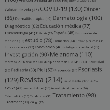
Atención primaria de salud
(40)
Biomarcadores
(31)
COVID-19
(130)
Cáncer
Calidad de vida
(45)
Dermatología
(100)
(86)
Dermatitis atópica
(40)
Educación médica
(77)
Diagnóstico
(62)
España
(48)
Epidemiología
(41)
Estudiantes de
Epilepsia
(27)
estudio
(78)
Ictus
(35)
medicina
(33)
Formación
(34)
Gestión
(27)
Innovación
(46)
Inmunoterapia
(37)
Inteligencia artificial
(35)
Melanoma
(110)
Investigación
(90)
Obesidad
Niños
(31)
mercado
(28)
Mortalidad
(28)
Multiple sclerosis
(30)
Psoriasis
Piel
(62)
Pediatría
(53)
(35)
Prevención
(34)
Revista
(214)
(129)
SARS-
Salud mental
(32)
CoV-2
(43)
sostenibilidad
(34)
tecnología alimentaria
(30)
Tratamiento
(98)
Telemedicina
(30)
Tendencias
(30)
Treatment
(39)
Vitíligo
(27)