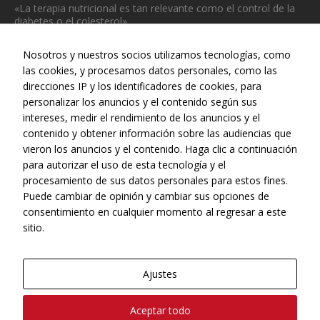
«La terapia nutricional es tan relevante como el control de la
Estadísticas
diabetes o el colesterol»
Para que
julio 31, 2026
podamos
Nosotros y nuestros socios utilizamos tecnologías, como
mejorar la
las cookies, y procesamos datos personales, como las
funcionalidad
direcciones IP y los identificadores de cookies, para
y estructura
personalizar los anuncios y el contenido según sus
de la web, en
base a cómo
intereses, medir el rendimiento de los anuncios y el
se usa la web.
Web realizada con el patrocinio del Centro Español de Derechos
contenido y obtener información sobre las audiencias que
Reprográficos
vieron los anuncios y el contenido. Haga clic a continuación
para autorizar el uso de esta tecnología y el
procesamiento de sus datos personales para estos fines.
Puede cambiar de opinión y cambiar sus opciones de
consentimiento en cualquier momento al regresar a este
sitio.
Ajustes
© Copyright, 2022 - CONEQTIA.
Aceptar todo
Diseño y desarrollo web
NIOXLAN GLOBAL