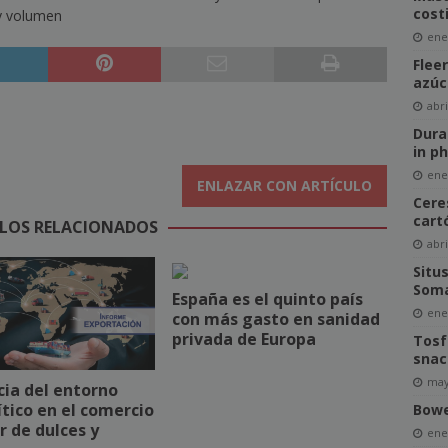
costi
y volumen
ene
Flee
azúc
abri
Dura
in p
ene
ENLAZAR CON ARTÍCULO
Cere
cart
LOS RELACIONADOS
abri
Situ
Soma
España es el quinto país
ene
con más gasto en sanidad
privada de Europa
Tosf
snac
may
cia del entorno
tico en el comercio
Bowe
r de dulces y
ene