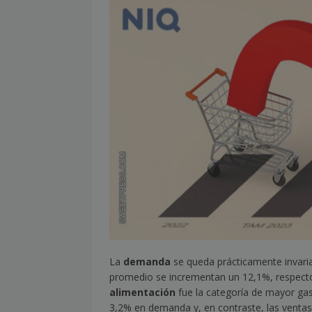
[ julio 2, 2026 ]
Nueva presidenta 
[ julio 2, 2026 ]
¿La búsqueda «zero
NOTICIAS
[ julio 2, 2026 ]
Cómo la APPEC acer
[ julio 2, 2026 ]
Reuters Institute D
mínimo histórico
NOTICIAS
[ julio 6, 2026 ]
Con la IA como prin
el mayor activo de los medios.
La
demanda
se queda prácticamente invaria
promedio se incrementan un 12,1%, respect
alimentación
fue la categoría de mayor ga
3,2% en demanda y, en contraste, las vent