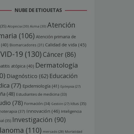
NUBE DE ETIQUETAS
Atención
(35)
Alopecia
(30)
Asma
(30)
maria
(106)
Atención primaria de
Calidad de vida
(45)
(40)
Biomarcadores
(31)
VID-19
(130)
Cáncer
(86)
Dermatología
titis atópica
(40)
0)
Educación
Diagnóstico
(62)
ica
(77)
Epidemiología
(41)
Epilepsia
(27)
aña
(48)
Estudiantes de medicina
(33)
udio
(78)
Ictus
(35)
Formación
(34)
Gestión
(27)
Innovación
(46)
noterapia
(37)
Inteligencia
Investigación
(90)
ial
(35)
lanoma
(110)
mercado
(28)
Mortalidad