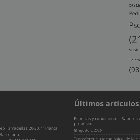
(28)
Mu
Pedi
Pso
(2
soste
Telem
(98
Últimos artículos
Especias y condimentos: Sabores 
propósito
sep Tarradellas 20-30, 1ª Planta.
agosto 6, 2026
 Barcelona
Transferencia tecnológica: de la ci