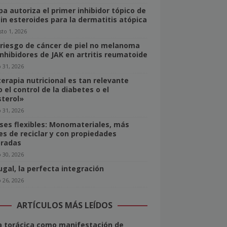
pa autoriza el primer inhibidor tópico de
sin esteroides para la dermatitis atópica
to 1, 2026
 riesgo de cáncer de piel no melanoma
inhibidores de JAK en artritis reumatoide
o 31, 2026
terapia nutricional es tan relevante
 el control de la diabetes o el
sterol»
o 31, 2026
ses flexibles: Monomateriales, más
les de reciclar y con propiedades
radas
o 30, 2026
ugal, la perfecta integración
o 26, 2026
ARTÍCULOS MÁS LEÍDOS
 torácica como manifestación de