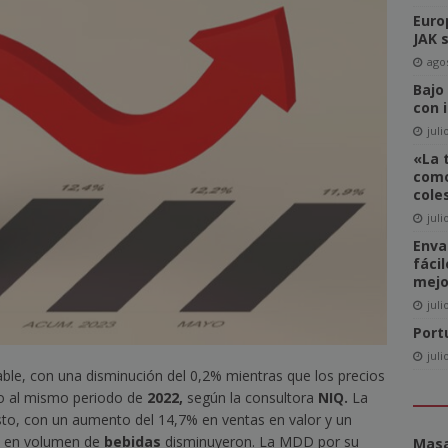
Euro
del Comité de Directores de WAN-IFRA
NOTICIAS
JAK 
-click» supone realmente una amenaza para el sector editorial?
agos
Bajo
con 
ca las revistas en catalán a más lectores
NOTICIAS
juli
«La 
igital News Report 2026: La confianza en las noticias llega a su
como
cole
juli
cipal acceso a la información, la confianza y la credibilidad serán
Enva
fáci
NOTICIAS
mejo
juli
Port
juli
ble, con una disminución del 0,2% mientras que los precios
o al mismo periodo de
2022,
según la consultora
NIQ.
La
sto, con un aumento del 14,7% en ventas en valor y un
as en volumen de
bebidas
disminuyeron. La MDD por su
Masa