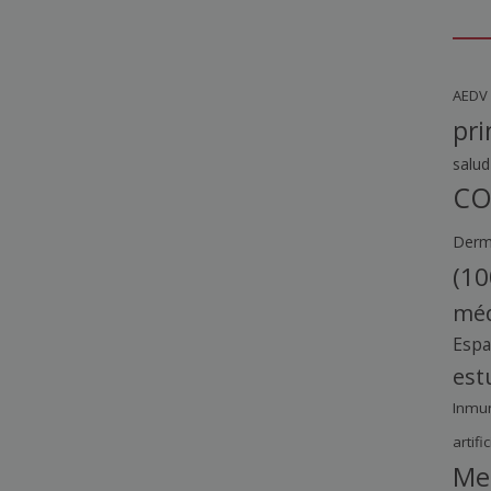
AEDV
pri
salud
CO
Derma
(10
méd
Esp
est
Inmu
artific
Me