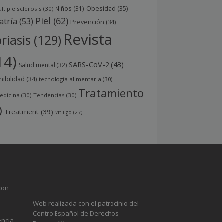
Obesidad
(35)
Niños
(31)
ltiple sclerosis
(30)
Piel
(62)
atría
(53)
Prevención
(34)
Revista
riasis
(129)
14)
SARS-CoV-2
(43)
Salud mental
(32)
nibilidad
(34)
tecnología alimentaria
(30)
Tratamiento
edicina
(30)
Tendencias
(30)
)
Treatment
(39)
Vitíligo
(27)
con
Web realizada con el patrocinio del
Centro Español de Derechos
encia