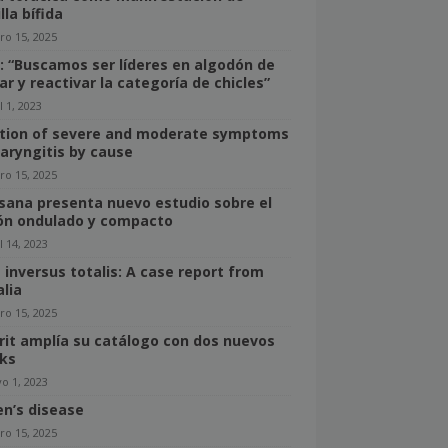
lla bífida
ro 15, 2025
r: “Buscamos ser líderes en algodón de
ar y reactivar la categoría de chicles”
l 1, 2023
tion of severe and moderate symptoms
haryngitis by cause
ro 15, 2025
sana presenta nuevo estudio sobre el
ón ondulado y compacto
l 14, 2023
s inversus totalis: A case report from
lia
ro 15, 2025
rit amplía su catálogo con dos nuevos
ks
o 1, 2023
n’s disease
ro 15, 2025