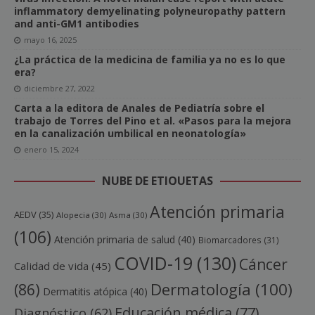
inflammatory demyelinating polyneuropathy pattern
and anti-GM1 antibodies
mayo 16, 2025
¿La práctica de la medicina de familia ya no es lo que
era?
diciembre 27, 2022
Carta a la editora de Anales de Pediatría sobre el
trabajo de Torres del Pino et al. «Pasos para la mejora
en la canalización umbilical en neonatología»
enero 15, 2024
NUBE DE ETIQUETAS
Atención primaria
AEDV
(35)
Alopecia
(30)
Asma
(30)
(106)
Atención primaria de salud
(40)
Biomarcadores
(31)
COVID-19
(130)
Cáncer
Calidad de vida
(45)
Dermatología
(100)
(86)
Dermatitis atópica
(40)
Educación médica
(77)
Diagnóstico
(62)