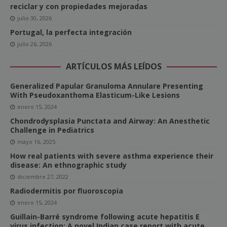
reciclar y con propiedades mejoradas
julio 30, 2026
Portugal, la perfecta integración
julio 26, 2026
ARTÍCULOS MÁS LEÍDOS
Generalized Papular Granuloma Annulare Presenting
With Pseudoxanthoma Elasticum-Like Lesions
enero 15, 2024
Chondrodysplasia Punctata and Airway: An Anesthetic
Challenge in Pediatrics
mayo 16, 2025
How real patients with severe asthma experience their
disease: An ethnographic study
diciembre 27, 2022
Radiodermitis por fluoroscopia
enero 15, 2024
Guillain-Barré syndrome following acute hepatitis E
virus infection: A novel Indian case report with acute