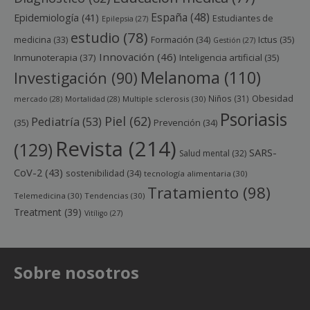
España
(48)
Epidemiología
(41)
Estudiantes de
Epilepsia
(27)
estudio
(78)
Ictus
(35)
medicina
(33)
Formación
(34)
Gestión
(27)
Innovación
(46)
Inmunoterapia
(37)
Inteligencia artificial
(35)
Melanoma
(110)
Investigación
(90)
Obesidad
Niños
(31)
mercado
(28)
Mortalidad
(28)
Multiple sclerosis
(30)
Psoriasis
Piel
(62)
Pediatría
(53)
(35)
Prevención
(34)
Revista
(214)
(129)
SARS-
Salud mental
(32)
CoV-2
(43)
sostenibilidad
(34)
tecnología alimentaria
(30)
Tratamiento
(98)
Telemedicina
(30)
Tendencias
(30)
Treatment
(39)
Vitíligo
(27)
Sobre nosotros