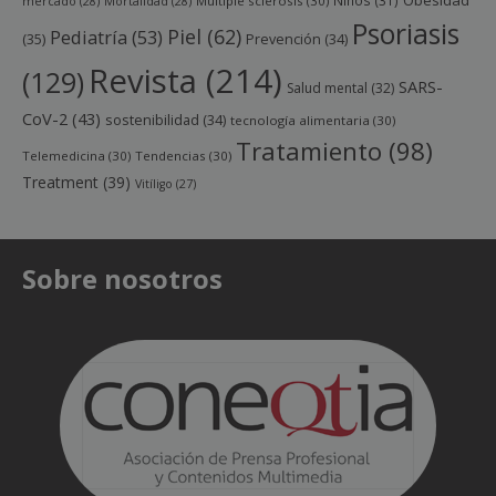
Obesidad
Niños
(31)
mercado
(28)
Mortalidad
(28)
Multiple sclerosis
(30)
Psoriasis
Piel
(62)
Pediatría
(53)
(35)
Prevención
(34)
Revista
(214)
(129)
SARS-
Salud mental
(32)
CoV-2
(43)
sostenibilidad
(34)
tecnología alimentaria
(30)
Tratamiento
(98)
Telemedicina
(30)
Tendencias
(30)
Treatment
(39)
Vitíligo
(27)
Sobre nosotros