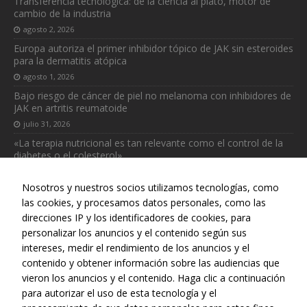
Transferencia tecnológica: de la ciencia al plato, motor de
cambio de la industria
agosto 2, 2026
Europa autoriza el primer inhibidor tópico de JAK sin esteroides
para la dermatitis atópica
Necesarias
agosto 1, 2026
Estas
Bajo riesgo de cáncer de piel no melanoma con inhibidores de
cookies no
JAK en artritis reumatoide
son
julio 31, 2026
opcionales.
«La terapia nutricional es tan relevante como el control de la
Son
diabetes o el colesterol»
necesarias
para que
julio 31, 2026
funcione la
Nosotros y nuestros socios utilizamos tecnologías, como
web.
las cookies, y procesamos datos personales, como las
direcciones IP y los identificadores de cookies, para
personalizar los anuncios y el contenido según sus
Estadísticas
intereses, medir el rendimiento de los anuncios y el
Para que
Web realizada con el patrocinio del Centro Español de Derechos
contenido y obtener información sobre las audiencias que
podamos
Reprográficos
vieron los anuncios y el contenido. Haga clic a continuación
mejorar la
para autorizar el uso de esta tecnología y el
funcionalidad
y estructura