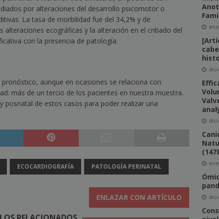
Anot
diados por alteraciones del desarrollo psicomotor o
Fami
itivas. La tasa de morbilidad fue del 34,2% y de
ene
 alteraciones ecográficas y la alteración en el cribado del
[Art
icativa con la presencia de patología.
cabe
hist
dic
 pronóstico, aunque en ocasiones se relaciona con
Effi
Volu
ad: más de un tercio de los pacientes en nuestra muestra.
Valv
 posnatal de estos casos para poder realizar una
anal
dic
Canic
Natu
(147
ene
ECOCARDIOGRAFÍA
PATOLOGÍA PERINATAL
Ómic
pan
ENLAZAR CON ARTÍCULO
dic
Cons
LOS RELACIONADOS