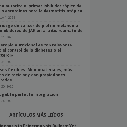
pa autoriza el primer inhibidor tópico de
sin esteroides para la dermatitis atópica
to 1, 2026
 riesgo de cáncer de piel no melanoma
inhibidores de JAK en artritis reumatoide
o 31, 2026
terapia nutricional es tan relevante
 el control de la diabetes o el
sterol»
o 31, 2026
ses flexibles: Monomateriales, más
les de reciclar y con propiedades
radas
o 30, 2026
ugal, la perfecta integración
o 26, 2026
ARTÍCULOS MÁS LEÍDOS
iagnosis in Epidermolysis Bullosa: Yet