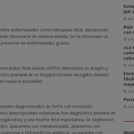
Euro
del Comité de Directores de WAN-IFRA
NOTICIAS
JAK 
-click» supone realmente una amenaza para el sector editorial?
agos
Bajo
rentes enfermedades como hidropesía fetal, alteraciones
con 
puede observarse de manera aislada. Se ha observado un
ca las revistas en catalán a más lectores
NOTICIAS
juli
la presencia de enfermedades graves.
«La 
igital News Report 2026: La confianza en las noticias llega a su
como
cole
juli
 pericárdico fetal aislado (DPFA) detectados en Aragón y
cipal acceso a la información, la confianza y la credibilidad serán
Enva
stico prenatal de un hospital terciario recogidos durante
fáci
NOTICIAS
es hasta la actualidad.
mejo
juli
Port
stantes diagnosticados de DPFA con resolución
juli
rtos (interrupciones voluntarias tras diagnóstico prenatal de
megalovirus) y una muerte fetal espontánea. Se objetivaron
idos: 2
pacientes con metabolopatía, 2
pacientes con
pulmonar e hidronefrosis unilateral, un paciente con
Misd