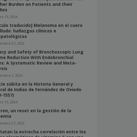
her Burden on Patients and their
lies
ro 15, 2024
ículo traducido] Melanoma en el cuero
lludo: hallazgos clínicos e
opatológicos
iembre 27, 2022
cacy and Safety of Bronchoscopic Lung
me Reduction With Endobronchial
es: A Systematic Review and Meta-
ysis
iembre 3, 2025
ie súbita en la Historia General y
ral de Indias de Fernández de Oviedo
8-1557)
ro 15, 2024
ron, un reset en la gestión de la
demia
iembre 27, 2022
tatan la estrecha correlación entre los