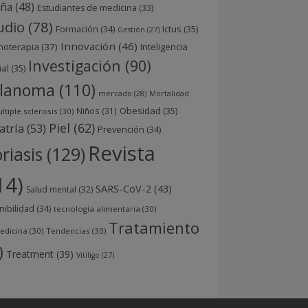
aña
(48)
Estudiantes de medicina
(33)
udio
(78)
Ictus
(35)
Formación
(34)
Gestión
(27)
Innovación
(46)
noterapia
(37)
Inteligencia
Investigación
(90)
ial
(35)
lanoma
(110)
mercado
(28)
Mortalidad
Obesidad
(35)
Niños
(31)
ltiple sclerosis
(30)
Piel
(62)
atría
(53)
Prevención
(34)
Revista
riasis
(129)
14)
SARS-CoV-2
(43)
Salud mental
(32)
nibilidad
(34)
tecnología alimentaria
(30)
Tratamiento
edicina
(30)
Tendencias
(30)
)
Treatment
(39)
Vitíligo
(27)