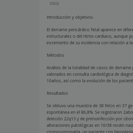
2022)
[ julio 2, 2026 ]
Nueva presidenta 
Introducción y objetivos
[ julio 2, 2026 ]
¿La búsqueda «zero
NOTICIAS
El derrame pericárdico fetal aparece en dife
estructurales o del ritmo cardiaco, aunque 
[ julio 2, 2026 ]
Cómo la APPEC acer
incremento de su incidencia con relación a 
[ julio 2, 2026 ]
Reuters Institute D
Métodos
mínimo histórico
NOTICIAS
Análisis de la totalidad de casos de derrame
[ julio 6, 2026 ]
Con la IA como prin
valorados en consulta cardiológica de diagnó
el mayor activo de los medios.
10
años, así como la evolución de los pacient
Resultados
Se obtuvo una muestra de 38 fetos en 37 ge
espontánea en el 86,8%. Se registraron 2
abo
deleción 22q13 y de primoinfección por cito
alteraciones patológicas en 10/38 recién nac
cromosomopatía, un paciente con hipoplasia 