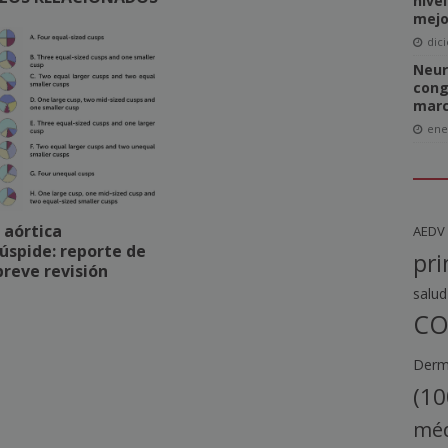
nive
mejo
dic
Neur
cong
marc
ene
 aórtica
AEDV
úspide: reporte de
pri
breve revisión
salud
CO
Derma
(10
méd