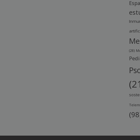
Esp
est
Inmu
artific
Me
(28)
Mu
Pedi
Pso
(2
soste
Telem
(98