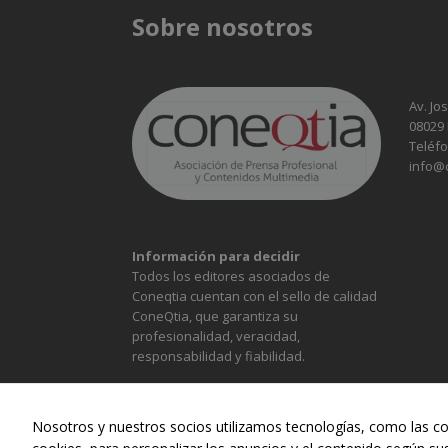
Sobre nosotros
Av. Jo
08029
Teléfo
info@
Información para decidir
Todos los editores asociados de
Coneqtia cuentan con el sello de calidad
ConeQtia, que garantiza su
profesionalidad, veracidad,
responsabilidad y fiabilidad.
Nosotros y nuestros socios utilizamos tecnologías, como las co