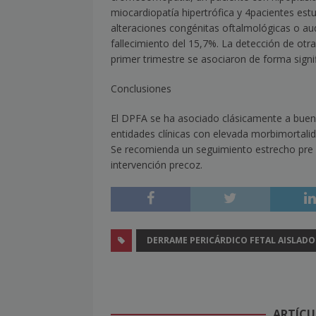
miocardiopatía hipertrófica y 4
pacientes estu
alteraciones congénitas oftalmológicas o aud
fallecimiento del 15,7%. La detección de otras
primer trimestre se asociaron de forma signif
Conclusiones
El DPFA se ha asociado clásicamente a buen
entidades clínicas con elevada morbimortalid
Se recomienda un seguimiento estrecho pre y
intervención precoz.
DERRAME PERICÁRDICO FETAL AISLADO
ARTÍCU