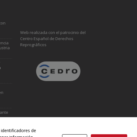
con
Web realizada con el patrocinio del
Centro Español de Derechos
encia
Reprográficos
ustria
r
a
en
vante
identificadores de