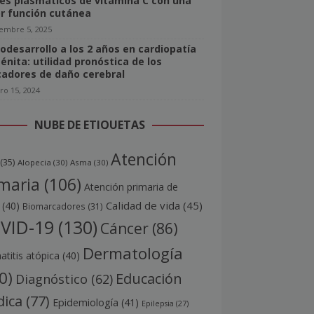
les plasmáticos de vitamina C con una
r función cutánea
iembre 5, 2025
odesarrollo a los 2 años en cardiopatía
énita: utilidad pronóstica de los
adores de daño cerebral
ro 15, 2024
NUBE DE ETIQUETAS
Atención
(35)
Alopecia
(30)
Asma
(30)
maria
(106)
Atención primaria de
Calidad de vida
(45)
(40)
Biomarcadores
(31)
VID-19
(130)
Cáncer
(86)
Dermatología
titis atópica
(40)
0)
Educación
Diagnóstico
(62)
ica
(77)
Epidemiología
(41)
Epilepsia
(27)