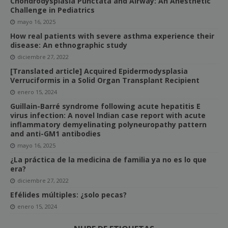
Chondrodysplasia Punctata and Airway: An Anesthetic
Challenge in Pediatrics
mayo 16, 2025
How real patients with severe asthma experience their
disease: An ethnographic study
diciembre 27, 2022
[Translated article] Acquired Epidermodysplasia
Verruciformis in a Solid Organ Transplant Recipient
enero 15, 2024
Guillain-Barré syndrome following acute hepatitis E
virus infection: A novel Indian case report with acute
inflammatory demyelinating polyneuropathy pattern
and anti-GM1 antibodies
mayo 16, 2025
¿La práctica de la medicina de familia ya no es lo que
era?
diciembre 27, 2022
Efélides múltiples: ¿solo pecas?
enero 15, 2024