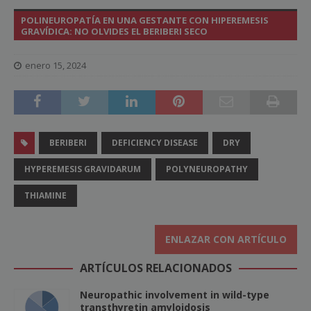
POLINEUROPATÍA EN UNA GESTANTE CON HIPEREMESIS
GRAVÍDICA: NO OLVIDES EL BERIBERI SECO
enero 15, 2024
BERIBERI
DEFICIENCY DISEASE
DRY
HYPEREMESIS GRAVIDARUM
POLYNEUROPATHY
THIAMINE
ENLAZAR CON ARTÍCULO
ARTÍCULOS RELACIONADOS
Neuropathic involvement in wild-type
transthyretin amyloidosis