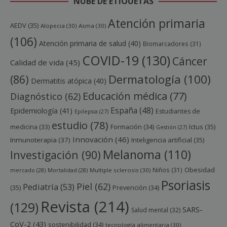
NUBE DE ETIQUETAS
Atención primaria
AEDV
(35)
Alopecia
(30)
Asma
(30)
(106)
Atención primaria de salud
(40)
Biomarcadores
(31)
COVID-19
(130)
Cáncer
Calidad de vida
(45)
Dermatología
(100)
(86)
Dermatitis atópica
(40)
Educación médica
(77)
Diagnóstico
(62)
España
(48)
Epidemiología
(41)
Estudiantes de
Epilepsia
(27)
estudio
(78)
Ictus
(35)
medicina
(33)
Formación
(34)
Gestión
(27)
Innovación
(46)
Inmunoterapia
(37)
Inteligencia artificial
(35)
Melanoma
(110)
Investigación
(90)
Obesidad
Niños
(31)
mercado
(28)
Mortalidad
(28)
Multiple sclerosis
(30)
Psoriasis
Piel
(62)
Pediatría
(53)
(35)
Prevención
(34)
Revista
(214)
(129)
SARS-
Salud mental
(32)
CoV-2
(43)
sostenibilidad
(34)
tecnología alimentaria
(30)