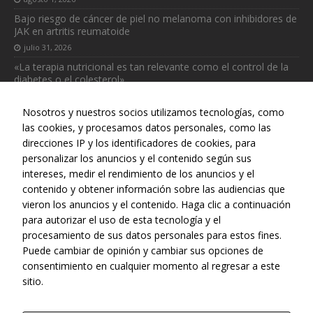
Bajo riesgo de cáncer de piel no melanoma con inhibidores de
JAK en artritis reumatoide
julio 31, 2026
«La terapia nutricional es tan relevante como el control de la
diabetes o el colesterol»
julio 31, 2026
Nosotros y nuestros socios utilizamos tecnologías, como
las cookies, y procesamos datos personales, como las
direcciones IP y los identificadores de cookies, para
personalizar los anuncios y el contenido según sus
intereses, medir el rendimiento de los anuncios y el
Web realizada con el patrocinio del Centro Español de Derechos
contenido y obtener información sobre las audiencias que
Necesarias
Reprográficos
vieron los anuncios y el contenido. Haga clic a continuación
Estas
para autorizar el uso de esta tecnología y el
cookies no
procesamiento de sus datos personales para estos fines.
son
opcionales.
Puede cambiar de opinión y cambiar sus opciones de
Son
consentimiento en cualquier momento al regresar a este
necesarias
sitio.
para que
funcione la