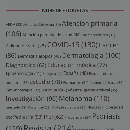
NUBE DE ETIQUETAS
Atención primaria
AEDV
(35)
Alopecia
(30)
Asma
(30)
(106)
Atención primaria de salud
(40)
Biomarcadores
(31)
COVID-19
(130)
Cáncer
Calidad de vida
(45)
Dermatología
(100)
(86)
Dermatitis atópica
(40)
Educación médica
(77)
Diagnóstico
(62)
España
(48)
Epidemiología
(41)
Estudiantes de
Epilepsia
(27)
estudio
(78)
Ictus
(35)
medicina
(33)
Formación
(34)
Gestión
(27)
Innovación
(46)
Inmunoterapia
(37)
Inteligencia artificial
(35)
Melanoma
(110)
Investigación
(90)
Obesidad
Niños
(31)
mercado
(28)
Mortalidad
(28)
Multiple sclerosis
(30)
Psoriasis
Piel
(62)
Pediatría
(53)
(35)
Prevención
(34)
Revista
(214)
(129)
SARS-