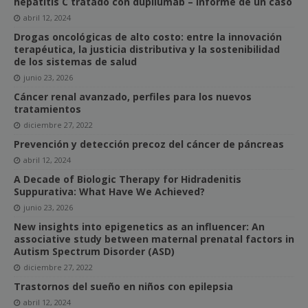
hepatitis C tratado con dupilumab – informe de un caso
abril 12, 2024
Drogas oncológicas de alto costo: entre la innovación
terapéutica, la justicia distributiva y la sostenibilidad
de los sistemas de salud
junio 23, 2026
Cáncer renal avanzado, perfiles para los nuevos
tratamientos
diciembre 27, 2022
Prevención y detección precoz del cáncer de páncreas
abril 12, 2024
A Decade of Biologic Therapy for Hidradenitis
Suppurativa: What Have We Achieved?
junio 23, 2026
New insights into epigenetics as an influencer: An
associative study between maternal prenatal factors in
Autism Spectrum Disorder (ASD)
diciembre 27, 2022
Trastornos del sueño en niños con epilepsia
abril 12, 2024