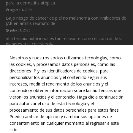
para la dermatitis atópica
agosto 1, 2026
Bajo riesgo de cáncer de piel no melanoma con inhibidores de
JAK en artritis reumatoide
julio 31, 2026
«La terapia nutricional es tan relevante como el control de la
diabetes o el colesterol»
julio 31, 2026
Nosotros y nuestros socios utilizamos tecnologías, como
las cookies, y procesamos datos personales, como las
direcciones IP y los identificadores de cookies, para
personalizar los anuncios y el contenido según sus
intereses, medir el rendimiento de los anuncios y el
Web realizada con el patrocinio del Centro Español de Derechos
contenido y obtener información sobre las audiencias que
Reprográficos
vieron los anuncios y el contenido. Haga clic a continuación
para autorizar el uso de esta tecnología y el
procesamiento de sus datos personales para estos fines.
Puede cambiar de opinión y cambiar sus opciones de
consentimiento en cualquier momento al regresar a este
sitio.