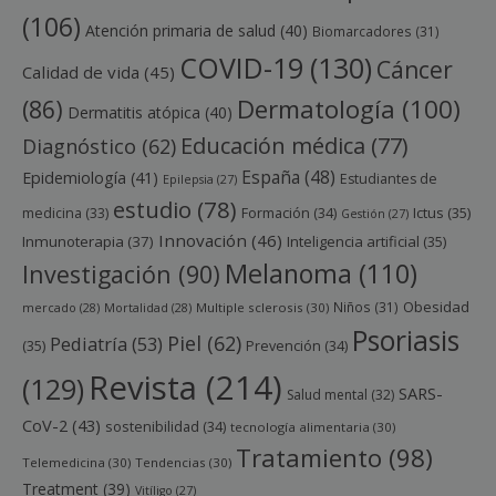
(106)
Atención primaria de salud
(40)
Biomarcadores
(31)
COVID-19
(130)
Cáncer
Calidad de vida
(45)
Dermatología
(100)
(86)
Dermatitis atópica
(40)
Educación médica
(77)
Diagnóstico
(62)
España
(48)
Epidemiología
(41)
Estudiantes de
Epilepsia
(27)
estudio
(78)
Ictus
(35)
medicina
(33)
Formación
(34)
Gestión
(27)
Innovación
(46)
Inmunoterapia
(37)
Inteligencia artificial
(35)
Melanoma
(110)
Investigación
(90)
Obesidad
Niños
(31)
mercado
(28)
Mortalidad
(28)
Multiple sclerosis
(30)
Psoriasis
Piel
(62)
Pediatría
(53)
(35)
Prevención
(34)
Revista
(214)
(129)
SARS-
Salud mental
(32)
CoV-2
(43)
sostenibilidad
(34)
tecnología alimentaria
(30)
Tratamiento
(98)
Telemedicina
(30)
Tendencias
(30)
Treatment
(39)
Vitíligo
(27)