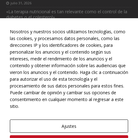
julio 31, 2026
Necesarias
«La terapia nutricional es tan relevante como el control de la
Estas
diabetes o el colesterol»
cookies no
julio 31, 2026
son
Nosotros y nuestros socios utilizamos tecnologías, como
opcionales.
Son
las cookies, y procesamos datos personales, como las
necesarias
direcciones IP y los identificadores de cookies, para
para que
personalizar los anuncios y el contenido según sus
funcione la
intereses, medir el rendimiento de los anuncios y el
web.
Web realizada con el patrocinio del Centro Español de Derechos
contenido y obtener información sobre las audiencias que
Reprográficos
vieron los anuncios y el contenido. Haga clic a continuación
para autorizar el uso de esta tecnología y el
Estadísticas
procesamiento de sus datos personales para estos fines.
Para que
Puede cambiar de opinión y cambiar sus opciones de
podamos
consentimiento en cualquier momento al regresar a este
mejorar la
funcionalidad
sitio.
y estructura
de la web, en
base a cómo
Ajustes
se usa la web.