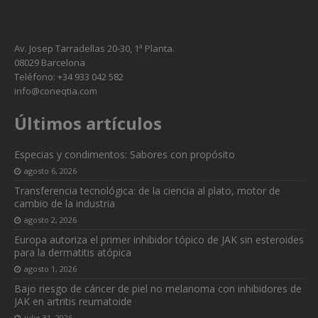
Necesarias
Estas
cookies no
Av. Josep Tarradellas 20-30, 1ª Planta.
son
08029 Barcelona
opcionales.
Teléfono: +34 933 042 582
Son
info@coneqtia.com
necesarias
para que
Últimos artículos
funcione la
web.
Especias y condimentos: Sabores con propósito
agosto 6, 2026
Estadísticas
Transferencia tecnológica: de la ciencia al plato, motor de
Para que
cambio de la industria
podamos
agosto 2, 2026
mejorar la
Europa autoriza el primer inhibidor tópico de JAK sin esteroides
funcionalidad
para la dermatitis atópica
y estructura
de la web, en
agosto 1, 2026
base a cómo
Bajo riesgo de cáncer de piel no melanoma con inhibidores de
se usa la web.
JAK en artritis reumatoide
julio 31, 2026