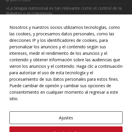
«La terapia nutricional es tan relevante como el control de la
diabetes o el colesterol»
julio 31, 2026
Nosotros y nuestros socios utilizamos tecnologías, como
las cookies, y procesamos datos personales, como las
direcciones IP y los identificadores de cookies, para
personalizar los anuncios y el contenido según sus
intereses, medir el rendimiento de los anuncios y el
Web realizada con el patrocinio del Centro Español de Derechos
contenido y obtener información sobre las audiencias que
Reprográficos
vieron los anuncios y el contenido. Haga clic a continuación
para autorizar el uso de esta tecnología y el
procesamiento de sus datos personales para estos fines.
Puede cambiar de opinión y cambiar sus opciones de
consentimiento en cualquier momento al regresar a este
sitio.
Ajustes
© Copyright, 2022 - CONEQTIA.