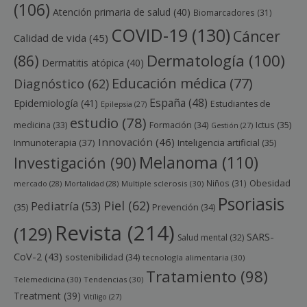
(106)
Atención primaria de salud
(40)
Biomarcadores
(31)
COVID-19
(130)
Cáncer
Calidad de vida
(45)
Dermatología
(100)
(86)
Dermatitis atópica
(40)
Educación médica
(77)
Diagnóstico
(62)
España
(48)
Epidemiología
(41)
Estudiantes de
Epilepsia
(27)
estudio
(78)
Ictus
(35)
medicina
(33)
Formación
(34)
Gestión
(27)
Innovación
(46)
Inmunoterapia
(37)
Inteligencia artificial
(35)
Melanoma
(110)
Investigación
(90)
Obesidad
Niños
(31)
mercado
(28)
Mortalidad
(28)
Multiple sclerosis
(30)
Psoriasis
Piel
(62)
Pediatría
(53)
(35)
Prevención
(34)
Revista
(214)
(129)
SARS-
Salud mental
(32)
CoV-2
(43)
sostenibilidad
(34)
tecnología alimentaria
(30)
Tratamiento
(98)
Telemedicina
(30)
Tendencias
(30)
Treatment
(39)
Vitíligo
(27)