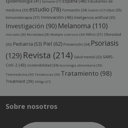
España
(48)
Epidemiología
(41)
Estudiantes de
Epilepsia
(27)
estudio
(78)
Ictus
(35)
medicina
(33)
Formación
(34)
Gestión
(27)
Innovación
(46)
Inmunoterapia
(37)
Inteligencia artificial
(35)
Melanoma
(110)
Investigación
(90)
Obesidad
Niños
(31)
mercado
(28)
Mortalidad
(28)
Multiple sclerosis
(30)
Psoriasis
Piel
(62)
Pediatría
(53)
(35)
Prevención
(34)
Revista
(214)
(129)
SARS-
Salud mental
(32)
CoV-2
(43)
sostenibilidad
(34)
tecnología alimentaria
(30)
Tratamiento
(98)
Telemedicina
(30)
Tendencias
(30)
Treatment
(39)
Vitíligo
(27)
Sobre nosotros