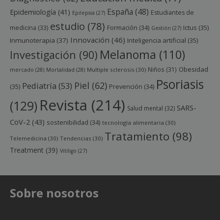
España
(48)
Epidemiología
(41)
Estudiantes de
Epilepsia
(27)
estudio
(78)
Ictus
(35)
medicina
(33)
Formación
(34)
Gestión
(27)
Innovación
(46)
Inmunoterapia
(37)
Inteligencia artificial
(35)
Melanoma
(110)
Investigación
(90)
Obesidad
Niños
(31)
mercado
(28)
Mortalidad
(28)
Multiple sclerosis
(30)
Psoriasis
Piel
(62)
Pediatría
(53)
(35)
Prevención
(34)
Revista
(214)
(129)
SARS-
Salud mental
(32)
CoV-2
(43)
sostenibilidad
(34)
tecnología alimentaria
(30)
Tratamiento
(98)
Telemedicina
(30)
Tendencias
(30)
Treatment
(39)
Vitíligo
(27)
Sobre nosotros