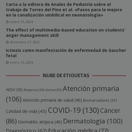
Carta a la editora de Anales de Pediatría sobre el
trabajo de Torres del Pino et al. «Pasos para la mejora
en la canalización umbilical en neonatología»
enero 15, 2024
The effect of multimedia-based education on students’
anger management skill
diciembre 27, 2022
Ictiosis como manifestación de enfermedad de Gaucher
fetal
enero 15, 2024
NUBE DE ETIQUETAS
Atención primaria
AEDV
(35)
Alopecia
(30)
Asma
(30)
(106)
Atención primaria de salud
(40)
Biomarcadores
(31)
COVID-19
(130)
Cáncer
Calidad de vida
(45)
Dermatología
(100)
(86)
Dermatitis atópica
(40)
Educación médica
(77)
Diagnóstico
(62)