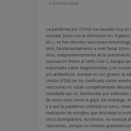
9. (Octubre 2022)
[ julio 2, 2026 ]
Nueva presidenta 
[ julio 2, 2026 ]
¿La búsqueda «zero
NOTICIAS
La pandemia por COVID ha causado hoy en dí
mundial. Junto con la afectación los órganos 
[ julio 2, 2026 ]
Cómo la APPEC acer
etc.), se han descrito reacciones inmunológic
(AH), fundamentalmente a nivel facial. Estas
[ julio 2, 2026 ]
Reuters Institute D
virus, independientemente de la sintomatolo
mínimo histórico
NOTICIAS
vacunación frente al SARS-CoV-2. Aunque las 
importante saber diagnosticarlas y en ocasio
[ julio 6, 2026 ]
Con la IA como prin
y/o antibióticos. Aunque no son graves, la 
el mayor activo de los medios.
Unidos (FDA) las ha clasificado como event
reacciones no están completamente dilucidad
retardada tipo IV, favorecidas por estímulos
de otros virus como la gripe. Sin embargo, 
y a que la pandemia continúa su curso, exist
realización de estudios que describan la evo
otros bioimplantes. Así mismo, es esencial a
reacciones, aunque no revistan gravedad con e