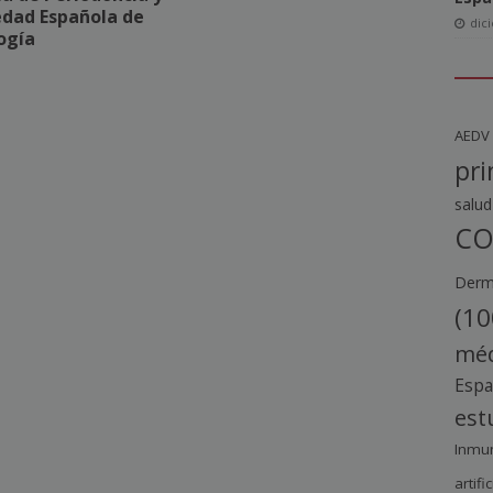
edad Española de
dic
ogía
AEDV
pri
salud
CO
Derma
(10
méd
Esp
est
Inmu
artific