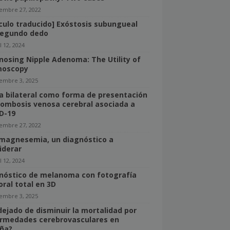
iembre 27, 2022
ículo traducido] Exóstosis subungueal
segundo dedo
l 12, 2024
nosing Nipple Adenoma: The Utility of
moscopy
iembre 3, 2025
a bilateral como forma de presentación
rombosis venosa cerebral asociada a
D-19
iembre 27, 2022
magnesemia, un diagnóstico a
iderar
l 12, 2024
nóstico de melanoma con fotografía
oral total en 3D
iembre 3, 2025
dejado de disminuir la mortalidad por
rmedades cerebrovasculares en
ña?