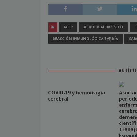
ACE2
ÁCIDO HIALURÓNICO
C
REACCIÓN INMUNOLÓGICA TARDÍA
SAR
ARTÍCU
COVID-19 y hemorragia
Asociac
cerebral
periodo
enfer
cerebro
demenc
científ
Trabajo
Español