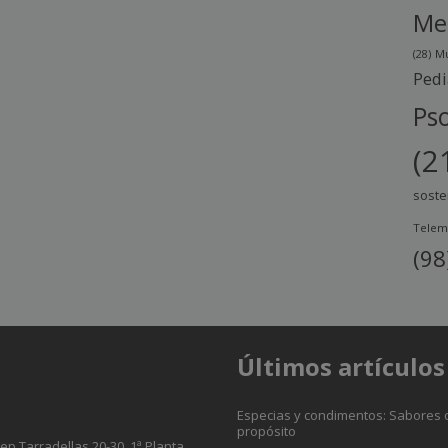
Me
(28)
Mu
Pedi
Pso
(2
soste
Telem
(98
Últimos artículos
Especias y condimentos: Sabores 
propósito
sep Tarradellas 20-30, 1ª Planta.