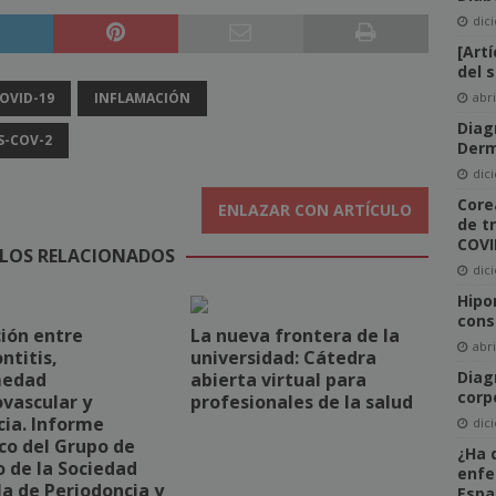
dic
[Art
del 
OVID-19
INFLAMACIÓN
abri
Diag
S-COV-2
Der
dic
Core
ENLAZAR CON ARTÍCULO
de t
COVI
LOS RELACIONADOS
dic
Hipo
cons
ión entre
La nueva frontera de la
abri
ntitis,
universidad: Cátedra
Diag
medad
abierta virtual para
corp
vascular y
profesionales de la salud
ia. Informe
dic
ico del Grupo de
¿Ha 
 de la Sociedad
enfe
a de Periodoncia y
Espa