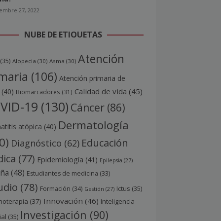
iembre 27, 2022
NUBE DE ETIQUETAS
Atención
(35)
Alopecia
(30)
Asma
(30)
maria
(106)
Atención primaria de
Calidad de vida
(45)
(40)
Biomarcadores
(31)
VID-19
(130)
Cáncer
(86)
Dermatología
titis atópica
(40)
0)
Educación
Diagnóstico
(62)
ica
(77)
Epidemiología
(41)
Epilepsia
(27)
aña
(48)
Estudiantes de medicina
(33)
udio
(78)
Ictus
(35)
Formación
(34)
Gestión
(27)
Innovación
(46)
noterapia
(37)
Inteligencia
Investigación
(90)
ial
(35)