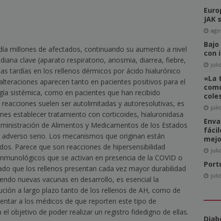
Euro
del Comité de Directores de WAN-IFRA
NOTICIAS
JAK 
-click» supone realmente una amenaza para el sector editorial?
agos
Bajo
a millones de afectados, continuando su aumento a nivel
con 
diana clave (aparato respiratorio, anosmia, diarrea, fiebre,
ca las revistas en catalán a más lectores
NOTICIAS
juli
as tardías en los rellenos dérmicos por ácido hialurónico
«La 
 alteraciones aparecen tanto en pacientes positivos para el
igital News Report 2026: La confianza en las noticias llega a su
como
gía sistémica, como en pacientes que han recibido
cole
reacciones suelen ser autolimitadas y autoresolutivas, es
juli
nes establecer tratamiento con corticoides, hialuronidasa
cipal acceso a la información, la confianza y la credibilidad serán
Enva
Administración de Alimentos y Medicamentos de los Estados
fáci
NOTICIAS
o adverso serio. Los mecanismos que originan están
mejo
os. Parece que son reacciones de hipersensibilidad
juli
 inmunológicos que se activan en presencia de la COVID o
Port
dado que los rellenos presentan cada vez mayor durabilidad
juli
iendo nuevas vacunas en desarrollo, es esencial la
lución a largo plazo tanto de los rellenos de AH, como de
lentar a los médicos de que reporten este tipo de
l objetivo de poder realizar un registro fidedigno de ellas.
Diab