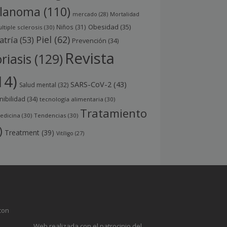
lanoma
(110)
mercado
(28)
Mortalidad
Obesidad
(35)
Niños
(31)
ltiple sclerosis
(30)
Piel
(62)
atría
(53)
Prevención
(34)
Revista
riasis
(129)
14)
SARS-CoV-2
(43)
Salud mental
(32)
nibilidad
(34)
tecnología alimentaria
(30)
Tratamiento
edicina
(30)
Tendencias
(30)
)
Treatment
(39)
Vitíligo
(27)
con
Web realizada con el patrocinio del