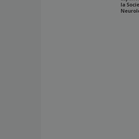
la Soci
Neurol