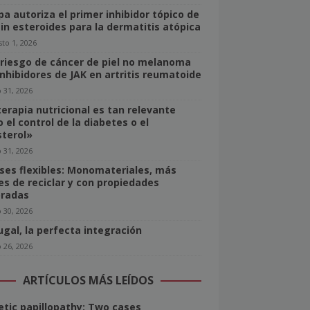
pa autoriza el primer inhibidor tópico de
sin esteroides para la dermatitis atópica
to 1, 2026
 riesgo de cáncer de piel no melanoma
inhibidores de JAK en artritis reumatoide
o 31, 2026
terapia nutricional es tan relevante
 el control de la diabetes o el
sterol»
o 31, 2026
ses flexibles: Monomateriales, más
les de reciclar y con propiedades
radas
o 30, 2026
ugal, la perfecta integración
o 26, 2026
ARTÍCULOS MÁS LEÍDOS
etic papillopathy: Two cases