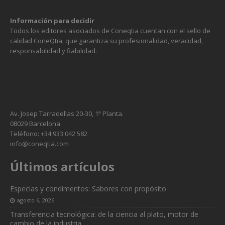
Información para decidir
Todos los editores asociados de Coneqtia cuentan con el sello de
calidad ConeQtia, que garantiza su profesionalidad, veracidad,
responsabilidad y fiabilidad.
Av. Josep Tarradellas 20-30, 1ª Planta.
08029 Barcelona
Teléfono: +34 933 042 582
info@coneqtia.com
Últimos artículos
Necesarias
Estas
cookies no
Especias y condimentos: Sabores con propósito
son
agosto 6, 2026
opcionales.
Son
Transferencia tecnológica: de la ciencia al plato, motor de
necesarias
cambio de la industria