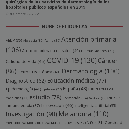
quirúrgica de los servicios de dermatología de los
hospitales públicos españoles en 2019
diciembre 27, 2022
NUBE DE ETIQUETAS
Atención primaria
AEDV
(35)
Alopecia
(30)
Asma
(30)
(106)
Atención primaria de salud
(40)
Biomarcadores
(31)
COVID-19
(130)
Cáncer
Calidad de vida
(45)
Dermatología
(100)
(86)
Dermatitis atópica
(40)
Educación médica
(77)
Diagnóstico
(62)
España
(48)
Epidemiología
(41)
Estudiantes de
Epilepsia
(27)
estudio
(78)
Ictus
(35)
medicina
(33)
Formación
(34)
Gestión
(27)
Innovación
(46)
Inmunoterapia
(37)
Inteligencia artificial
(35)
Melanoma
(110)
Investigación
(90)
Obesidad
Niños
(31)
mercado
(28)
Mortalidad
(28)
Multiple sclerosis
(30)