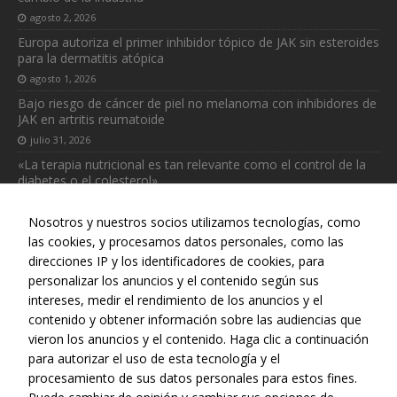
para que
agosto 2, 2026
funcione la
Europa autoriza el primer inhibidor tópico de JAK sin esteroides
web.
para la dermatitis atópica
agosto 1, 2026
Estadísticas
Bajo riesgo de cáncer de piel no melanoma con inhibidores de
JAK en artritis reumatoide
Para que
podamos
julio 31, 2026
mejorar la
«La terapia nutricional es tan relevante como el control de la
funcionalidad
diabetes o el colesterol»
y estructura
julio 31, 2026
de la web, en
Nosotros y nuestros socios utilizamos tecnologías, como
base a cómo
se usa la web.
las cookies, y procesamos datos personales, como las
direcciones IP y los identificadores de cookies, para
personalizar los anuncios y el contenido según sus
intereses, medir el rendimiento de los anuncios y el
Web realizada con el patrocinio del Centro Español de Derechos
contenido y obtener información sobre las audiencias que
Reprográficos
vieron los anuncios y el contenido. Haga clic a continuación
para autorizar el uso de esta tecnología y el
procesamiento de sus datos personales para estos fines.