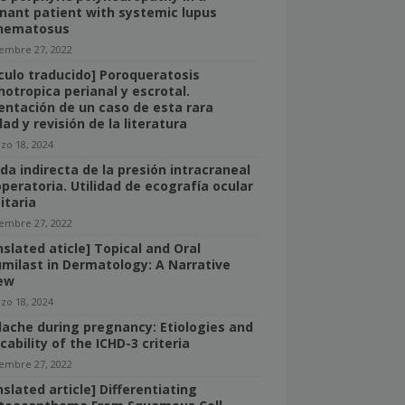
nant patient with systemic lupus
hematosus
iembre 27, 2022
ículo traducido] Poroqueratosis
hotropica perianal y escrotal.
entación de un caso de esta rara
ad y revisión de la literatura
zo 18, 2024
da indirecta de la presión intracraneal
operatoria. Utilidad de ecografía ocular
itaria
iembre 27, 2022
nslated aticle] Topical and Oral
umilast in Dermatology: A Narrative
ew
zo 18, 2024
ache during pregnancy: Etiologies and
cability of the ICHD-3 criteria
iembre 27, 2022
slated article] Differentiating