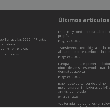
Últimos artículos
Especias y condimentos: Sabores 
propósito
sep Tarradellas 20-30, 1ª Planta.
agosto 6, 2026
 Barcelona
Transferencia tecnológica: de la ci
no: +34 933 042 582
al plato, motor de cambio de la ind
coneqtia.com
agosto 2, 2026
Europa autoriza el primer inhibido
tópico de JAK sin esteroides para l
dermatitis atópica
agosto 1, 2026
Bajo riesgo de cáncer de piel no
melanoma con inhibidores de JAK 
artritis reumatoide
julio 31, 2026
«La terapia nutricional es tan rele
como el control de la diabetes o el