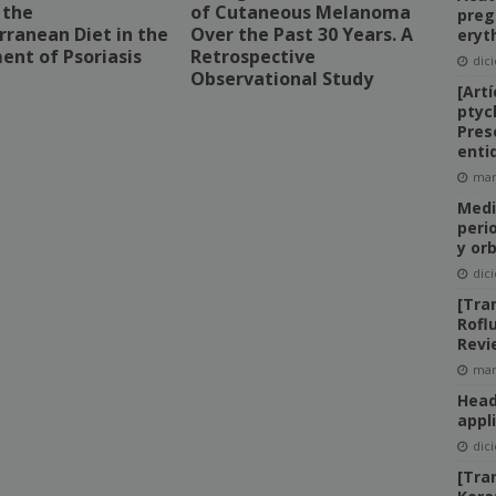
 the
of Cutaneous Melanoma
preg
ranean Diet in the
Over the Past 30 Years. A
eryt
ent of Psoriasis
Retrospective
dic
Observational Study
[Art
ptyc
Pres
entid
mar
Medi
peri
y orb
dic
[Tra
Rofl
Revi
mar
Head
appli
dic
[Tran