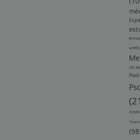
(10
méd
Esp
est
Inmu
artific
Me
(28)
Mu
Pedi
Pso
(2
soste
Telem
(98