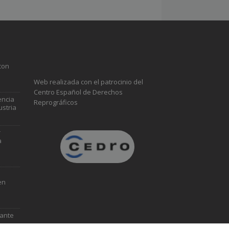
con
Web realizada con el patrocinio del
Centro Español de Derechos
encia
Reprográficos
ustria
r
a
en
vante