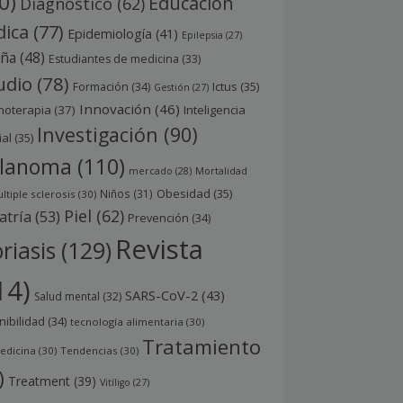
0)
Educación
Diagnóstico
(62)
ica
(77)
Epidemiología
(41)
Epilepsia
(27)
aña
(48)
Estudiantes de medicina
(33)
udio
(78)
Ictus
(35)
Formación
(34)
Gestión
(27)
Innovación
(46)
noterapia
(37)
Inteligencia
Investigación
(90)
ial
(35)
lanoma
(110)
mercado
(28)
Mortalidad
Obesidad
(35)
Niños
(31)
ltiple sclerosis
(30)
Piel
(62)
atría
(53)
Prevención
(34)
Revista
riasis
(129)
14)
SARS-CoV-2
(43)
Salud mental
(32)
nibilidad
(34)
tecnología alimentaria
(30)
Tratamiento
edicina
(30)
Tendencias
(30)
)
Treatment
(39)
Vitíligo
(27)