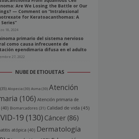
toacanthoma From Squamous Cell
inoma: Are We Losing the Battle or Our
ings? — Comment on “Intralesional
otrexate for Keratoacanthomas: A
 Series”
zo 18, 2024
inoma primario del sistema nervioso
ral como causa infrecuente de
tación ependimaria difusa en el adulto
iembre 27, 2022
NUBE DE ETIQUETAS
Atención
(35)
Alopecia
(30)
Asma
(30)
maria
(106)
Atención primaria de
Calidad de vida
(45)
(40)
Biomarcadores
(31)
VID-19
(130)
Cáncer
(86)
Dermatología
titis atópica
(40)