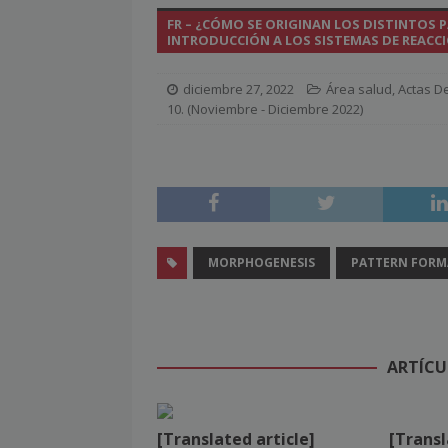
FR – ¿CÓMO SE ORIGINAN LOS DISTINTO
[ julio 2, 2026 ]
Nueva presidenta 
INTRODUCCIÓN A LOS SISTEMAS DE REACC
[ julio 2, 2026 ]
¿La búsqueda «zero
diciembre 27, 2022
Área salud
,
Actas De
NOTICIAS
10. (Noviembre - Diciembre 2022)
[ julio 2, 2026 ]
Cómo la APPEC acer
[ julio 2, 2026 ]
Reuters Institute D
mínimo histórico
NOTICIAS
[ julio 6, 2026 ]
Con la IA como prin
MORPHOGENESIS
PATTERN FORM
el mayor activo de los medios.
ARTÍCU
[Translated article]
[Transl