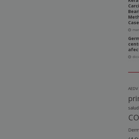
Kera
Carc
Bear
Meth
Case
mar
Germ
cent
afec
dic
AEDV
pri
salud
CO
Derma