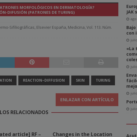
Euro
S PATRONES MORFOLÓGICOS EN DERMATOLOGÍA?
del Comité de Directores de WAN-IFRA
NOTICIAS
JAK 
IÓN-DIFUSIÓN (PATRONES DE TURING)
-click» supone realmente una amenaza para el sector editorial?
agos
rmo-Sifiliográficas
,
Elsevier España
,
Medicina
,
Vol. 113. Núm.
Bajo
con 
ca las revistas en catalán a más lectores
NOTICIAS
juli
«La 
igital News Report 2026: La confianza en las noticias llega a su
como
cole
juli
cipal acceso a la información, la confianza y la credibilidad serán
Enva
ATION
REACTION–DIFFUSION
SKIN
TURING
fáci
NOTICIAS
mejo
juli
ENLAZAR CON ARTÍCULO
Port
juli
LOS RELACIONADOS
ated article] RF –
Changes in the Location
Acut