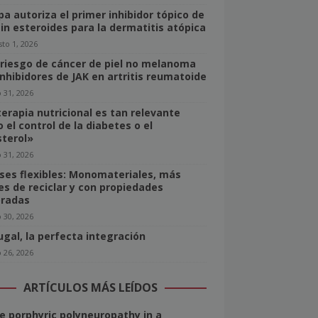
pa autoriza el primer inhibidor tópico de
sin esteroides para la dermatitis atópica
to 1, 2026
 riesgo de cáncer de piel no melanoma
inhibidores de JAK en artritis reumatoide
o 31, 2026
terapia nutricional es tan relevante
 el control de la diabetes o el
sterol»
o 31, 2026
ses flexibles: Monomateriales, más
les de reciclar y con propiedades
radas
o 30, 2026
ugal, la perfecta integración
o 26, 2026
ARTÍCULOS MÁS LEÍDOS
e porphyric polyneuropathy in a