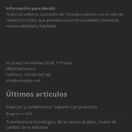
Información para decidir
Todos los editores asociados de Coneqtia cuentan con el sello de
calidad ConeQtia, que garantiza su profesionalidad, veracidad,
responsabilidad y fiabilidad.
Av. Josep Tarradellas 20-30, 1ª Planta.
08029 Barcelona
Teléfono: +34 933 042 582
info@coneqtia.com
Últimos artículos
Necesarias
Estas
cookies no
Especias y condimentos: Sabores con propósito
son
agosto 6, 2026
opcionales.
Transferencia tecnológica: de la ciencia al plato, motor de
Son
cambio de la industria
necesarias