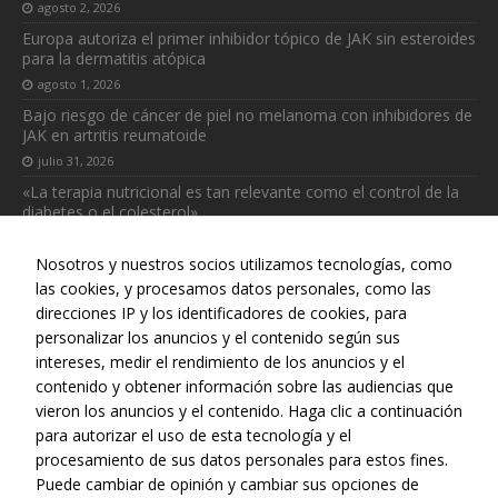
para que
agosto 2, 2026
funcione la
Europa autoriza el primer inhibidor tópico de JAK sin esteroides
web.
para la dermatitis atópica
agosto 1, 2026
Bajo riesgo de cáncer de piel no melanoma con inhibidores de
Estadísticas
JAK en artritis reumatoide
Para que
julio 31, 2026
podamos
mejorar la
«La terapia nutricional es tan relevante como el control de la
funcionalidad
diabetes o el colesterol»
y estructura
julio 31, 2026
de la web, en
Nosotros y nuestros socios utilizamos tecnologías, como
base a cómo
las cookies, y procesamos datos personales, como las
se usa la web.
direcciones IP y los identificadores de cookies, para
personalizar los anuncios y el contenido según sus
intereses, medir el rendimiento de los anuncios y el
Web realizada con el patrocinio del Centro Español de Derechos
contenido y obtener información sobre las audiencias que
Reprográficos
vieron los anuncios y el contenido. Haga clic a continuación
para autorizar el uso de esta tecnología y el
procesamiento de sus datos personales para estos fines.
Puede cambiar de opinión y cambiar sus opciones de