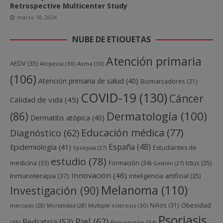
Retrospective Multicenter Study
marzo 18, 2024
NUBE DE ETIQUETAS
Atención primaria
AEDV
(35)
Alopecia
(30)
Asma
(30)
(106)
Atención primaria de salud
(40)
Biomarcadores
(31)
COVID-19
(130)
Cáncer
Calidad de vida
(45)
Dermatología
(100)
(86)
Dermatitis atópica
(40)
Educación médica
(77)
Diagnóstico
(62)
España
(48)
Epidemiología
(41)
Estudiantes de
Epilepsia
(27)
estudio
(78)
Ictus
(35)
medicina
(33)
Formación
(34)
Gestión
(27)
Innovación
(46)
Inmunoterapia
(37)
Inteligencia artificial
(35)
Melanoma
(110)
Investigación
(90)
Obesidad
Niños
(31)
mercado
(28)
Mortalidad
(28)
Multiple sclerosis
(30)
Psoriasis
Piel
(62)
Pediatría
(53)
(35)
Prevención
(34)