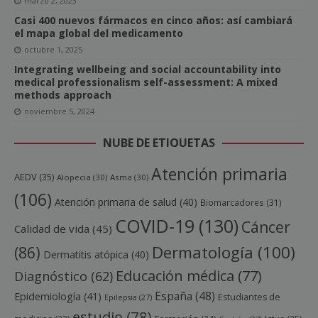
marzo 2, 2023
Casi 400 nuevos fármacos en cinco años: así cambiará
el mapa global del medicamento
octubre 1, 2025
Integrating wellbeing and social accountability into
medical professionalism self-assessment: A mixed
methods approach
noviembre 5, 2024
NUBE DE ETIQUETAS
Atención primaria
AEDV
(35)
Alopecia
(30)
Asma
(30)
(106)
Atención primaria de salud
(40)
Biomarcadores
(31)
COVID-19
(130)
Cáncer
Calidad de vida
(45)
Dermatología
(100)
(86)
Dermatitis atópica
(40)
Educación médica
(77)
Diagnóstico
(62)
España
(48)
Epidemiología
(41)
Estudiantes de
Epilepsia
(27)
estudio
(78)