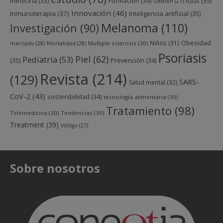
Ictus
(35)
medicina
(33)
Formación
(34)
Gestión
(27)
Innovación
(46)
Inmunoterapia
(37)
Inteligencia artificial
(35)
Melanoma
(110)
Investigación
(90)
Obesidad
Niños
(31)
mercado
(28)
Mortalidad
(28)
Multiple sclerosis
(30)
Psoriasis
Piel
(62)
Pediatría
(53)
(35)
Prevención
(34)
Revista
(214)
(129)
SARS-
Salud mental
(32)
CoV-2
(43)
sostenibilidad
(34)
tecnología alimentaria
(30)
Tratamiento
(98)
Telemedicina
(30)
Tendencias
(30)
Treatment
(39)
Vitíligo
(27)
Sobre nosotros