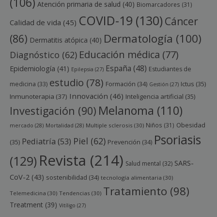
(106)
Atención primaria de salud
(40)
Biomarcadores
(31)
COVID-19
(130)
Cáncer
Calidad de vida
(45)
Dermatología
(100)
(86)
Dermatitis atópica
(40)
Educación médica
(77)
Diagnóstico
(62)
España
(48)
Epidemiología
(41)
Estudiantes de
Epilepsia
(27)
estudio
(78)
Ictus
(35)
medicina
(33)
Formación
(34)
Gestión
(27)
Innovación
(46)
Inmunoterapia
(37)
Inteligencia artificial
(35)
Melanoma
(110)
Investigación
(90)
Obesidad
Niños
(31)
mercado
(28)
Mortalidad
(28)
Multiple sclerosis
(30)
Psoriasis
Piel
(62)
Pediatría
(53)
(35)
Prevención
(34)
Revista
(214)
(129)
SARS-
Salud mental
(32)
CoV-2
(43)
sostenibilidad
(34)
tecnología alimentaria
(30)
Tratamiento
(98)
Telemedicina
(30)
Tendencias
(30)
Treatment
(39)
Vitíligo
(27)