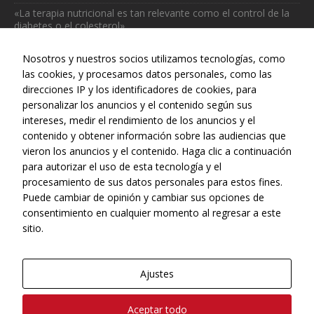
«La terapia nutricional es tan relevante como el control de la
diabetes o el colesterol»
julio 31, 2026
Nosotros y nuestros socios utilizamos tecnologías, como
las cookies, y procesamos datos personales, como las
direcciones IP y los identificadores de cookies, para
personalizar los anuncios y el contenido según sus
intereses, medir el rendimiento de los anuncios y el
Web realizada con el patrocinio del Centro Español de Derechos
contenido y obtener información sobre las audiencias que
Reprográficos
vieron los anuncios y el contenido. Haga clic a continuación
para autorizar el uso de esta tecnología y el
procesamiento de sus datos personales para estos fines.
Puede cambiar de opinión y cambiar sus opciones de
consentimiento en cualquier momento al regresar a este
sitio.
Ajustes
© Copyright, 2022 - CONEQTIA.
Aceptar todo