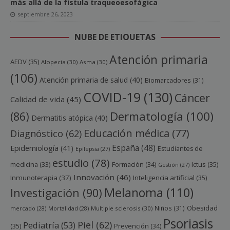
más allá de la fístula traqueoesofágica
septiembre 26, 2023
NUBE DE ETIQUETAS
Atención primaria
AEDV
(35)
Alopecia
(30)
Asma
(30)
(106)
Atención primaria de salud
(40)
Biomarcadores
(31)
COVID-19
(130)
Cáncer
Calidad de vida
(45)
Dermatología
(100)
(86)
Dermatitis atópica
(40)
Educación médica
(77)
Diagnóstico
(62)
España
(48)
Epidemiología
(41)
Estudiantes de
Epilepsia
(27)
estudio
(78)
Ictus
(35)
medicina
(33)
Formación
(34)
Gestión
(27)
Innovación
(46)
Inmunoterapia
(37)
Inteligencia artificial
(35)
Melanoma
(110)
Investigación
(90)
Obesidad
Niños
(31)
mercado
(28)
Mortalidad
(28)
Multiple sclerosis
(30)
Psoriasis
Piel
(62)
Pediatría
(53)
(35)
Prevención
(34)