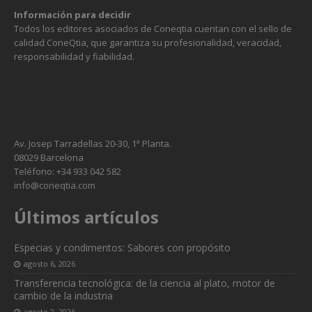
Información para decidir
Todos los editores asociados de Coneqtia cuentan con el sello de
calidad ConeQtia, que garantiza su profesionalidad, veracidad,
responsabilidad y fiabilidad.
Av. Josep Tarradellas 20-30, 1ª Planta.
08029 Barcelona
Teléfono: +34 933 042 582
info@coneqtia.com
Últimos artículos
Necesarias
Estas
cookies no
Especias y condimentos: Sabores con propósito
son
agosto 6, 2026
opcionales.
Transferencia tecnológica: de la ciencia al plato, motor de
Son
cambio de la industria
necesarias
agosto 2, 2026