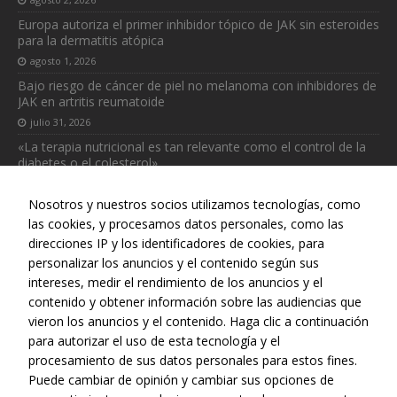
para que
funcione la
Europa autoriza el primer inhibidor tópico de JAK sin esteroides
web.
para la dermatitis atópica
agosto 1, 2026
Bajo riesgo de cáncer de piel no melanoma con inhibidores de
Estadísticas
JAK en artritis reumatoide
Para que
julio 31, 2026
podamos
mejorar la
«La terapia nutricional es tan relevante como el control de la
diabetes o el colesterol»
funcionalidad
y estructura
julio 31, 2026
de la web, en
Nosotros y nuestros socios utilizamos tecnologías, como
base a cómo
las cookies, y procesamos datos personales, como las
se usa la web.
direcciones IP y los identificadores de cookies, para
personalizar los anuncios y el contenido según sus
intereses, medir el rendimiento de los anuncios y el
Web realizada con el patrocinio del Centro Español de Derechos
contenido y obtener información sobre las audiencias que
Reprográficos
vieron los anuncios y el contenido. Haga clic a continuación
para autorizar el uso de esta tecnología y el
procesamiento de sus datos personales para estos fines.
Puede cambiar de opinión y cambiar sus opciones de