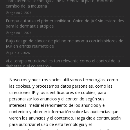
Transferencia tecnológica: de la ciencia al plato, motor de
necesarias
cambio de la industria
para que
funcione la
agosto 2, 2026
web.
Europa autoriza el primer inhibidor tópico de JAK sin esteroides
para la dermatitis atópica
agosto 1, 2026
Estadísticas
Bajo riesgo de cáncer de piel no melanoma con inhibidores de
Para que
JAK en artritis reumatoide
podamos
julio 31, 2026
mejorar la
funcionalidad
«La terapia nutricional es tan relevante como el control de la
y estructura
diabetes o el colesterol»
de la web, en
julio 31, 2026
base a cómo
Nosotros y nuestros socios utilizamos tecnologías, como
se usa la web.
las cookies, y procesamos datos personales, como las
direcciones IP y los identificadores de cookies, para
personalizar los anuncios y el contenido según sus
intereses, medir el rendimiento de los anuncios y el
Web realizada con el patrocinio del Centro Español de Derechos
contenido y obtener información sobre las audiencias que
Reprográficos
vieron los anuncios y el contenido. Haga clic a continuación
para autorizar el uso de esta tecnología y el