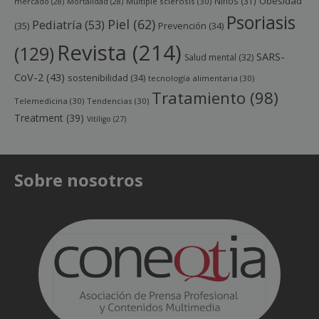
Obesidad
Niños
(31)
mercado
(28)
Mortalidad
(28)
Multiple sclerosis
(30)
Psoriasis
Piel
(62)
Pediatría
(53)
(35)
Prevención
(34)
Revista
(214)
(129)
SARS-
Salud mental
(32)
CoV-2
(43)
sostenibilidad
(34)
tecnología alimentaria
(30)
Tratamiento
(98)
Telemedicina
(30)
Tendencias
(30)
Treatment
(39)
Vitíligo
(27)
Sobre nosotros