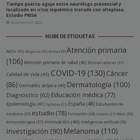
Tiempo puerta-aguja entre neurólogo presencial y
localizado en ictus isquémico tratado con alteplasa.
Estudio PRISA
diciembre 27, 2022
NUBE DE ETIQUETAS
Atención primaria
AEDV
(35)
Alopecia
(30)
Asma
(30)
(106)
Atención primaria de salud
(40)
Biomarcadores
(31)
COVID-19
(130)
Cáncer
Calidad de vida
(45)
Dermatología
(100)
(86)
Dermatitis atópica
(40)
Educación médica
(77)
Diagnóstico
(62)
España
(48)
Epidemiología
(41)
Estudiantes de
Epilepsia
(27)
estudio
(78)
Ictus
(35)
medicina
(33)
Formación
(34)
Gestión
(27)
Innovación
(46)
Inmunoterapia
(37)
Inteligencia artificial
(35)
Melanoma
(110)
Investigación
(90)