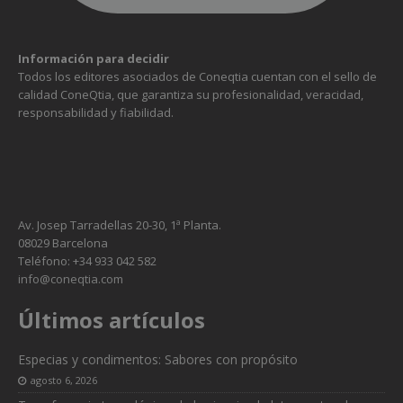
Información para decidir
Todos los editores asociados de Coneqtia cuentan con el sello de
calidad ConeQtia, que garantiza su profesionalidad, veracidad,
responsabilidad y fiabilidad.
Av. Josep Tarradellas 20-30, 1ª Planta.
08029 Barcelona
Teléfono: +34 933 042 582
info@coneqtia.com
Necesarias
Últimos artículos
Estas
cookies no
son
Especias y condimentos: Sabores con propósito
opcionales.
agosto 6, 2026
Son