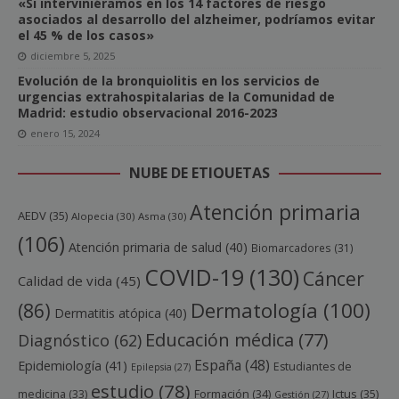
«Si interviniéramos en los 14 factores de riesgo
asociados al desarrollo del alzheimer, podríamos evitar
el 45 % de los casos»
diciembre 5, 2025
Evolución de la bronquiolitis en los servicios de
urgencias extrahospitalarias de la Comunidad de
Madrid: estudio observacional 2016-2023
enero 15, 2024
NUBE DE ETIQUETAS
Atención primaria
AEDV
(35)
Alopecia
(30)
Asma
(30)
(106)
Atención primaria de salud
(40)
Biomarcadores
(31)
COVID-19
(130)
Cáncer
Calidad de vida
(45)
Dermatología
(100)
(86)
Dermatitis atópica
(40)
Educación médica
(77)
Diagnóstico
(62)
España
(48)
Epidemiología
(41)
Estudiantes de
Epilepsia
(27)
estudio
(78)
Ictus
(35)
medicina
(33)
Formación
(34)
Gestión
(27)