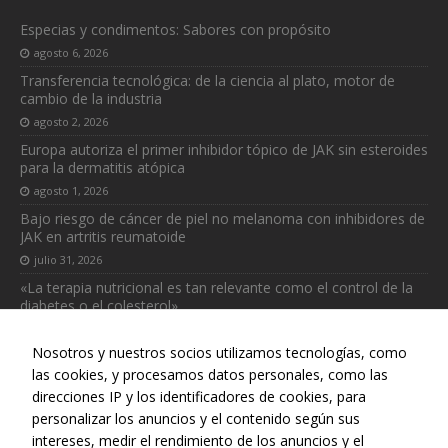
Especias y condimentos: Sabores con propósito
agosto 6, 2026
Transferencia tecnológica: de la ciencia al plato, motor de
cambio de la industria
agosto 2, 2026
Europa autoriza el primer inhibidor tópico de JAK sin esteroides
para la dermatitis atópica
agosto 1, 2026
Bajo riesgo de cáncer de piel no melanoma con inhibidores de
JAK en artritis reumatoide
julio 31, 2026
«La terapia nutricional es tan relevante como el control de la
diabetes o el colesterol»
julio 31, 2026
Nosotros y nuestros socios utilizamos tecnologías, como
las cookies, y procesamos datos personales, como las
Necesarias
direcciones IP y los identificadores de cookies, para
Estas
cookies no
personalizar los anuncios y el contenido según sus
son
intereses, medir el rendimiento de los anuncios y el