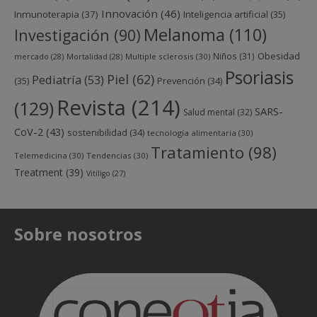
Innovación
(46)
Inmunoterapia
(37)
Inteligencia artificial
(35)
Melanoma
(110)
Investigación
(90)
Obesidad
Niños
(31)
mercado
(28)
Mortalidad
(28)
Multiple sclerosis
(30)
Psoriasis
Piel
(62)
Pediatría
(53)
(35)
Prevención
(34)
Revista
(214)
(129)
SARS-
Salud mental
(32)
CoV-2
(43)
sostenibilidad
(34)
tecnología alimentaria
(30)
Tratamiento
(98)
Telemedicina
(30)
Tendencias
(30)
Treatment
(39)
Vitíligo
(27)
Sobre nosotros