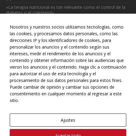
«La terapia nutricional es tan relevante como el control de la
diabetes o el colesterol»
julio 31, 2026
Nosotros y nuestros socios utilizamos tecnologías, como
las cookies, y procesamos datos personales, como las
direcciones IP y los identificadores de cookies, para
personalizar los anuncios y el contenido según sus
intereses, medir el rendimiento de los anuncios y el
Web realizada con el patrocinio del Centro Español de Derechos
contenido y obtener información sobre las audiencias que
Reprográficos
vieron los anuncios y el contenido. Haga clic a continuación
para autorizar el uso de esta tecnología y el
procesamiento de sus datos personales para estos fines.
Puede cambiar de opinión y cambiar sus opciones de
consentimiento en cualquier momento al regresar a este
sitio.
Ajustes
© Copyright, 2022 - CONEQTIA.
Aceptar todo