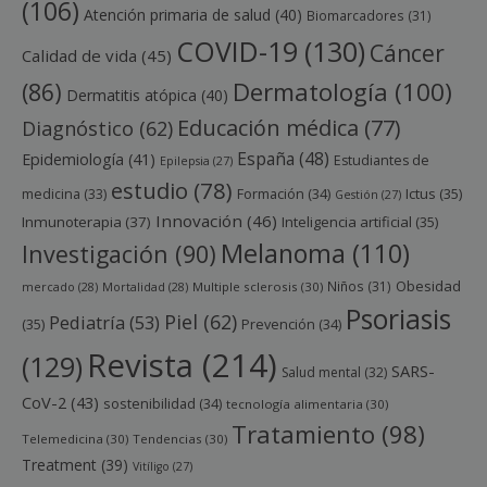
(106)
Atención primaria de salud
(40)
Biomarcadores
(31)
COVID-19
(130)
Cáncer
Calidad de vida
(45)
Dermatología
(100)
(86)
Dermatitis atópica
(40)
Educación médica
(77)
Diagnóstico
(62)
España
(48)
Epidemiología
(41)
Estudiantes de
Epilepsia
(27)
estudio
(78)
Ictus
(35)
medicina
(33)
Formación
(34)
Gestión
(27)
Innovación
(46)
Inmunoterapia
(37)
Inteligencia artificial
(35)
Melanoma
(110)
Investigación
(90)
Obesidad
Niños
(31)
mercado
(28)
Mortalidad
(28)
Multiple sclerosis
(30)
Psoriasis
Piel
(62)
Pediatría
(53)
(35)
Prevención
(34)
Revista
(214)
(129)
SARS-
Salud mental
(32)
CoV-2
(43)
sostenibilidad
(34)
tecnología alimentaria
(30)
Tratamiento
(98)
Telemedicina
(30)
Tendencias
(30)
Treatment
(39)
Vitíligo
(27)