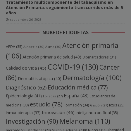
Tratamiento multicomponente del tabaquismo en
Atención Primaria: seguimiento transcurridos más de 5
años
septiembre 26, 2023
NUBE DE ETIQUETAS
Atención primaria
AEDV
(35)
Alopecia
(30)
Asma
(30)
(106)
Atención primaria de salud
(40)
Biomarcadores
(31)
COVID-19
(130)
Cáncer
Calidad de vida
(45)
Dermatología
(100)
(86)
Dermatitis atópica
(40)
Educación médica
(77)
Diagnóstico
(62)
España
(48)
Epidemiología
(41)
Estudiantes de
Epilepsia
(27)
estudio
(78)
Ictus
(35)
medicina
(33)
Formación
(34)
Gestión
(27)
Innovación
(46)
Inmunoterapia
(37)
Inteligencia artificial
(35)
Melanoma
(110)
Investigación
(90)
Obesidad
Niños
(31)
mercado
(28)
Mortalidad
(28)
Multiple sclerosis
(30)