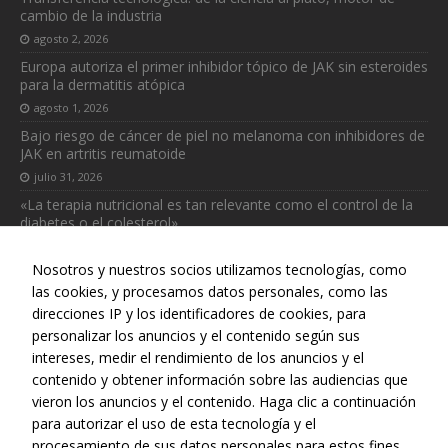
cambio de la industria
agosto 2, 2026
Europa autoriza el primer inhibidor tópico de JAK sin esteroides
para la dermatitis atópica
agosto 1, 2026
Bajo riesgo de cáncer de piel no melanoma con inhibidores de
JAK en artritis reumatoide
julio 31, 2026
«La terapia nutricional es tan relevante como el control de la
diabetes o el colesterol»
julio 31, 2026
Nosotros y nuestros socios utilizamos tecnologías, como
las cookies, y procesamos datos personales, como las
direcciones IP y los identificadores de cookies, para
Necesarias
personalizar los anuncios y el contenido según sus
Estas
intereses, medir el rendimiento de los anuncios y el
cookies no
Web realizada con el patrocinio del Centro Español de Derechos
contenido y obtener información sobre las audiencias que
son
Reprográficos
vieron los anuncios y el contenido. Haga clic a continuación
opcionales.
para autorizar el uso de esta tecnología y el
Son
procesamiento de sus datos personales para estos fines.