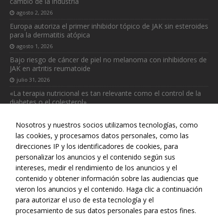
cambio de la industria
para que
agosto 2, 2026
funcione la
web.
Europa autoriza el primer inhibidor tópico de JAK sin esteroides
para la dermatitis atópica
agosto 1, 2026
Estadísticas
Bajo riesgo de cáncer de piel no melanoma con inhibidores de
Para que
JAK en artritis reumatoide
podamos
julio 31, 2026
mejorar la
«La terapia nutricional es tan relevante como el control de la
funcionalidad
diabetes o el colesterol»
y estructura
de la web, en
julio 31, 2026
base a cómo
Nosotros y nuestros socios utilizamos tecnologías, como
se usa la web.
las cookies, y procesamos datos personales, como las
direcciones IP y los identificadores de cookies, para
personalizar los anuncios y el contenido según sus
intereses, medir el rendimiento de los anuncios y el
Web realizada con el patrocinio del Centro Español de Derechos
contenido y obtener información sobre las audiencias que
Reprográficos
vieron los anuncios y el contenido. Haga clic a continuación
para autorizar el uso de esta tecnología y el
procesamiento de sus datos personales para estos fines.