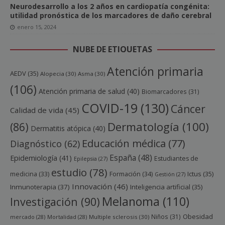
Neurodesarrollo a los 2 años en cardiopatía congénita:
utilidad pronóstica de los marcadores de daño cerebral
enero 15, 2024
NUBE DE ETIQUETAS
Atención primaria
AEDV
(35)
Alopecia
(30)
Asma
(30)
(106)
Atención primaria de salud
(40)
Biomarcadores
(31)
COVID-19
(130)
Cáncer
Calidad de vida
(45)
Dermatología
(100)
(86)
Dermatitis atópica
(40)
Educación médica
(77)
Diagnóstico
(62)
España
(48)
Epidemiología
(41)
Estudiantes de
Epilepsia
(27)
estudio
(78)
Ictus
(35)
medicina
(33)
Formación
(34)
Gestión
(27)
Innovación
(46)
Inmunoterapia
(37)
Inteligencia artificial
(35)
Melanoma
(110)
Investigación
(90)
Obesidad
Niños
(31)
mercado
(28)
Mortalidad
(28)
Multiple sclerosis
(30)