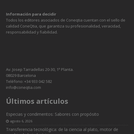
Información para decidir
Todos los editores asociados de Coneqtia cuentan con el sello de
calidad ConeQtia, que garantiza su profesionalidad, veracidad,
responsabilidad y fiabilidad.
Av. Josep Tarradellas 20-30, 1ª Planta.
08029 Barcelona
Teléfono: +34 933 042 582
info@coneqtia.com
Necesarias
Últimos artículos
Estas
cookies no
Especias y condimentos: Sabores con propósito
son
opcionales.
agosto 6, 2026
Son
Transferencia tecnológica: de la ciencia al plato, motor de
necesarias