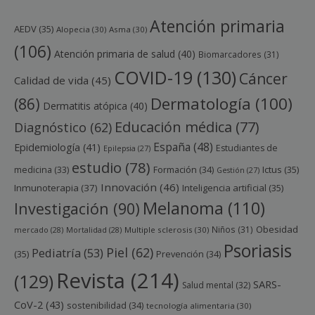
Atención primaria
AEDV
(35)
Alopecia
(30)
Asma
(30)
(106)
Atención primaria de salud
(40)
Biomarcadores
(31)
COVID-19
(130)
Cáncer
Calidad de vida
(45)
Dermatología
(100)
(86)
Dermatitis atópica
(40)
Educación médica
(77)
Diagnóstico
(62)
España
(48)
Epidemiología
(41)
Estudiantes de
Epilepsia
(27)
estudio
(78)
Ictus
(35)
medicina
(33)
Formación
(34)
Gestión
(27)
Innovación
(46)
Inmunoterapia
(37)
Inteligencia artificial
(35)
Melanoma
(110)
Investigación
(90)
Obesidad
Niños
(31)
mercado
(28)
Mortalidad
(28)
Multiple sclerosis
(30)
Psoriasis
Piel
(62)
Pediatría
(53)
(35)
Prevención
(34)
Revista
(214)
(129)
SARS-
Salud mental
(32)
CoV-2
(43)
sostenibilidad
(34)
tecnología alimentaria
(30)