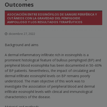
Outcomes
ASOCIACIÓN ENTRE EOSINÓFILOS DE SANGRE PERIFÉRICA Y
CUTÁNEOS CON LA GRAVEDAD DEL PENFIGOIDE
AMPOLLOSO Y LOS RESULTADOS TERAPÉUTICOS
diciembre 27, 2022
Background and aims
A dermal inflammatory infiltrate rich in eosinophils is a
prominent histological feature of bullous pemphigoid (BP) and
peripheral blood eosinophilia has been documented in 50–60%
of BP patients. Nevertheless, the impact of circulating and
dermal infiltrate eosinophil levels on BP remains poorly
understood. The main objective of this work was to
investigate the association of peripheral blood and dermal
infiltrate eosinophil levels with clinical and immunological
characteristics of the disease.
Material and methods