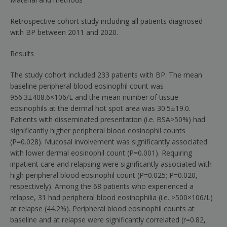
Retrospective cohort study including all patients diagnosed
with BP between 2011 and 2020.
Results
The study cohort included 233 patients with BP. The mean
baseline peripheral blood eosinophil count was
956.3
±
408.6
×
10
6
/L and the mean number of tissue
eosinophils at the dermal hot spot area was 30.5
±
19.0.
Patients with disseminated presentation (i.e. BSA
>
50%) had
significantly higher peripheral blood eosinophil counts
(
P
=
0.028). Mucosal involvement was significantly associated
with lower dermal eosinophil count (
P
=
0.001). Requiring
inpatient care and relapsing were significantly associated with
high peripheral blood eosinophil count (
P
=
0.025;
P
=
0.020,
respectively). Among the 68 patients who experienced a
relapse, 31 had peripheral blood eosinophilia (i.e. >500
×
10
6
/L)
at relapse (44.2%). Peripheral blood eosinophil counts at
baseline and at relapse were significantly correlated (
r
=
0.82,