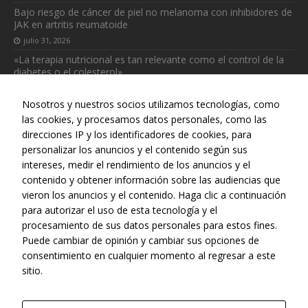
Bajo riesgo de cáncer de piel no melanoma con inhibidores de
JAK en artritis reumatoide
julio 31, 2026
Estadísticas
«La terapia nutricional es tan relevante como el control de la
Para que
diabetes o el colesterol»
podamos
mejorar la
julio 31, 2026
funcionalidad
Nosotros y nuestros socios utilizamos tecnologías, como
y estructura
las cookies, y procesamos datos personales, como las
de la web, en
direcciones IP y los identificadores de cookies, para
base a cómo
personalizar los anuncios y el contenido según sus
se usa la web.
intereses, medir el rendimiento de los anuncios y el
Web realizada con el patrocinio del Centro Español de Derechos
contenido y obtener información sobre las audiencias que
Reprográficos
vieron los anuncios y el contenido. Haga clic a continuación
para autorizar el uso de esta tecnología y el
procesamiento de sus datos personales para estos fines.
Puede cambiar de opinión y cambiar sus opciones de
consentimiento en cualquier momento al regresar a este
sitio.