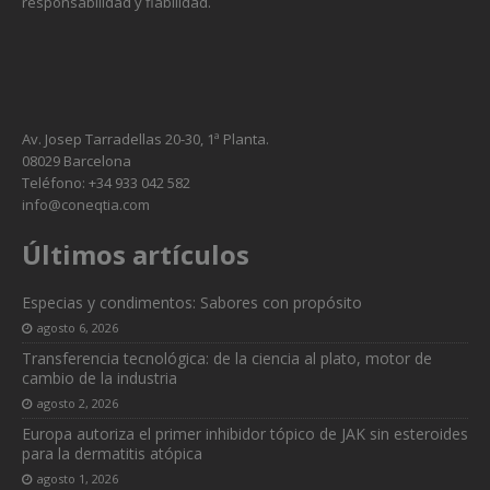
responsabilidad y fiabilidad.
Av. Josep Tarradellas 20-30, 1ª Planta.
08029 Barcelona
Teléfono: +34 933 042 582
info@coneqtia.com
Últimos artículos
Necesarias
Especias y condimentos: Sabores con propósito
Estas
agosto 6, 2026
cookies no
Transferencia tecnológica: de la ciencia al plato, motor de
son
cambio de la industria
opcionales.
agosto 2, 2026
Son
necesarias
Europa autoriza el primer inhibidor tópico de JAK sin esteroides
para que
para la dermatitis atópica
funcione la
agosto 1, 2026
web.