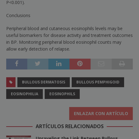
P
<
0.001).
Conclusions
Peripheral blood and cutaneous eosinophils levels may be
useful biomarkers for disease activity and treatment outcomes
in BP. Monitoring peripheral blood eosinophil counts may
allow early detection of relapse.
BULLOUS DERMATOSIS
BULLOUS PEMPHIGOID
EOSINOPHILIA
EOSINOPHILS
ENLAZAR CON ARTÍCULO
ARTÍCULOS RELACIONADOS
Unraveling the Link Between Bullous