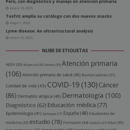
Perú, con diagnóstico y manejo en atención primaria
enero 15, 2025
Tosfrit amplía su catálogo con dos nuevos snacks
mayo 1, 2023
Lyme disease: An ultrastructural analysis
enero 15, 2025
NUBE DE ETIQUETAS
Atención primaria
AEDV
(35)
Alopecia
(30)
Asma
(30)
(106)
Atención primaria de salud
(40)
Biomarcadores
(31)
COVID-19
(130)
Cáncer
Calidad de vida
(45)
Dermatología
(100)
(86)
Dermatitis atópica
(40)
Educación médica
(77)
Diagnóstico
(62)
España
(48)
Epidemiología
(41)
Estudiantes de
Epilepsia
(27)
estudio
(78)
Ictus
(35)
medicina
(33)
Formación
(34)
Gestión
(27)
Innovación
(46)
Inmunoterapia
(37)
Inteligencia artificial
(35)