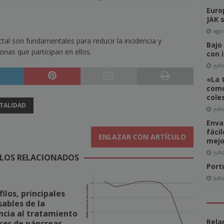
Euro
del Comité de Directores de WAN-IFRA
NOTICIAS
JAK 
-click» supone realmente una amenaza para el sector editorial?
agos
al son fundamentales para reducir la incidencia y
Bajo
onas que participan en ellos.
con 
ca las revistas en catalán a más lectores
NOTICIAS
juli
«La 
igital News Report 2026: La confianza en las noticias llega a su
como
cole
TALIDAD
juli
cipal acceso a la información, la confianza y la credibilidad serán
Enva
fáci
NOTICIAS
ENLAZAR CON ARTÍCULO
mejo
juli
LOS RELACIONADOS
Port
juli
ilos, principales
ables de la
ncia al tratamiento
Rela
cer de páncreas