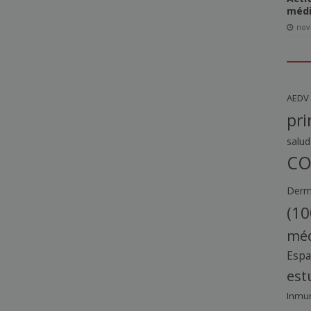
méd
nov
AEDV
pri
salud
CO
Derma
(10
méd
Esp
est
Inmu