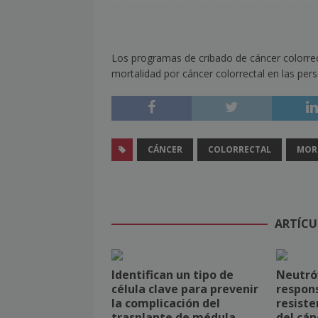
[ julio 2, 2026 ]
Nueva presidenta 
[ julio 2, 2026 ]
¿La búsqueda «zero
Los programas de cribado de cáncer colorrect
NOTICIAS
mortalidad por cáncer colorrectal en las pers
[ julio 2, 2026 ]
Cómo la APPEC acer
[ julio 2, 2026 ]
Reuters Institute D
mínimo histórico
NOTICIAS
CÁNCER
COLORRECTAL
MOR
[ julio 6, 2026 ]
Con la IA como prin
el mayor activo de los medios.
ARTÍCU
Identifican un tipo de
Neutróf
célula clave para prevenir
respons
la complicación del
resiste
trasplante de médula
del cán