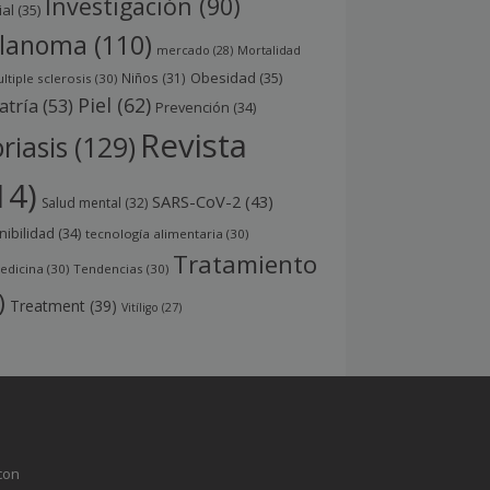
Investigación
(90)
ial
(35)
lanoma
(110)
mercado
(28)
Mortalidad
Obesidad
(35)
Niños
(31)
ltiple sclerosis
(30)
Piel
(62)
atría
(53)
Prevención
(34)
Revista
riasis
(129)
14)
SARS-CoV-2
(43)
Salud mental
(32)
nibilidad
(34)
tecnología alimentaria
(30)
Tratamiento
edicina
(30)
Tendencias
(30)
)
Treatment
(39)
Vitíligo
(27)
con