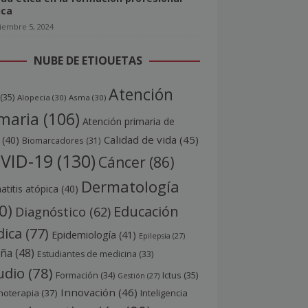
ica
iembre 5, 2024
NUBE DE ETIQUETAS
Atención
(35)
Alopecia
(30)
Asma
(30)
maria
(106)
Atención primaria de
Calidad de vida
(45)
(40)
Biomarcadores
(31)
VID-19
(130)
Cáncer
(86)
Dermatología
titis atópica
(40)
0)
Educación
Diagnóstico
(62)
ica
(77)
Epidemiología
(41)
Epilepsia
(27)
aña
(48)
Estudiantes de medicina
(33)
udio
(78)
Ictus
(35)
Formación
(34)
Gestión
(27)
Innovación
(46)
noterapia
(37)
Inteligencia