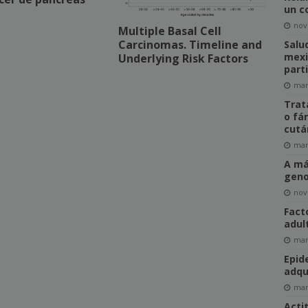
un c
nov
Multiple Basal Cell
Carcinomas. Timeline and
Salu
mexi
Underlying Risk Factors
part
mar
Trat
o fá
cutá
mar
A má
geno
nov
Fact
adul
mar
Epid
adqu
mar
Acti