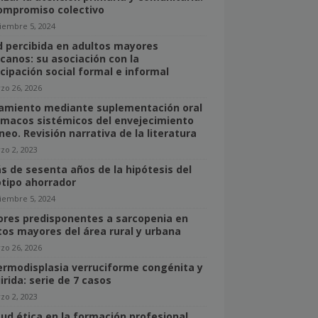
ompromiso colectivo
iembre 5, 2024
d percibida en adultos mayores
canos: su asociación con la
icipación social formal e informal
zo 26, 2026
amiento mediante suplementación oral
rmacos sistémicos del envejecimiento
neo. Revisión narrativa de la literatura
zo 2, 2023
s de sesenta años de la hipótesis del
tipo ahorrador
iembre 5, 2024
ores predisponentes a sarcopenia en
tos mayores del área rural y urbana
zo 26, 2026
ermodisplasia verruciforme congénita y
irida: serie de 7 casos
zo 2, 2023
tud ética en la formación profesional