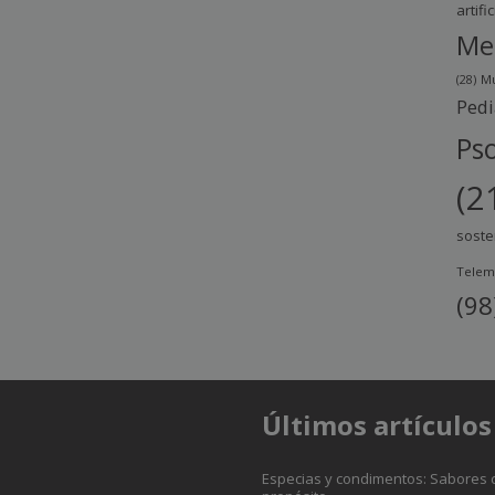
artific
Me
(28)
Mu
Pedi
Pso
(2
soste
Telem
(98
Últimos artículos
Especias y condimentos: Sabores 