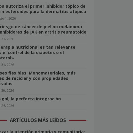
pa autoriza el primer inhibidor tópico de
sin esteroides para la dermatitis atópica
to 1, 2026
 riesgo de cáncer de piel no melanoma
inhibidores de JAK en artritis reumatoide
o 31, 2026
terapia nutricional es tan relevante
 el control de la diabetes o el
sterol»
o 31, 2026
ses flexibles: Monomateriales, más
les de reciclar y con propiedades
radas
o 30, 2026
ugal, la perfecta integración
o 26, 2026
ARTÍCULOS MÁS LEÍDOS
nzar la atención primaria y comunitaria: