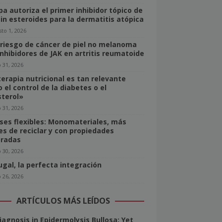
pa autoriza el primer inhibidor tópico de
sin esteroides para la dermatitis atópica
to 1, 2026
 riesgo de cáncer de piel no melanoma
inhibidores de JAK en artritis reumatoide
o 31, 2026
terapia nutricional es tan relevante
 el control de la diabetes o el
sterol»
o 31, 2026
ses flexibles: Monomateriales, más
les de reciclar y con propiedades
radas
o 30, 2026
ugal, la perfecta integración
o 26, 2026
ARTÍCULOS MÁS LEÍDOS
iagnosis in Epidermolysis Bullosa: Yet