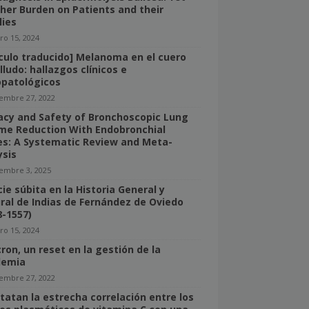
her Burden on Patients and their
lies
ro 15, 2024
ículo traducido] Melanoma en el cuero
lludo: hallazgos clínicos e
opatológicos
iembre 27, 2022
cacy and Safety of Bronchoscopic Lung
me Reduction With Endobronchial
es: A Systematic Review and Meta-
ysis
iembre 3, 2025
ie súbita en la Historia General y
ral de Indias de Fernández de Oviedo
8-1557)
ro 15, 2024
ron, un reset en la gestión de la
demia
iembre 27, 2022
tatan la estrecha correlación entre los