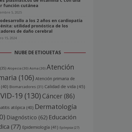
les plasmáticos de vitamina C con una
r función cutánea
iembre 5, 2025
odesarrollo a los 2 años en cardiopatía
énita: utilidad pronóstica de los
adores de daño cerebral
ro 15, 2024
NUBE DE ETIQUETAS
Atención
(35)
Alopecia
(30)
Asma
(30)
maria
(106)
Atención primaria de
Calidad de vida
(45)
(40)
Biomarcadores
(31)
VID-19
(130)
Cáncer
(86)
Dermatología
titis atópica
(40)
0)
Educación
Diagnóstico
(62)
ica
(77)
Epidemiología
(41)
Epilepsia
(27)