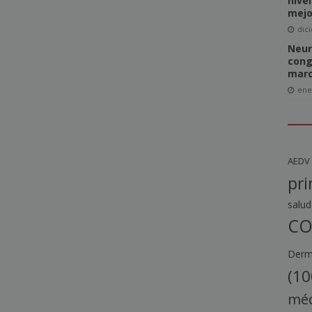
nive
mejo
dic
Neur
cong
marc
ene
AEDV
pri
salud
CO
Derma
(10
méd