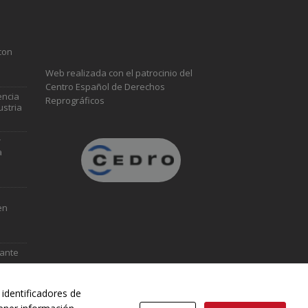
con
Web realizada con el patrocinio del
Centro Español de Derechos
encia
Reprográficos
ustria
r
a
en
vante
identificadores de