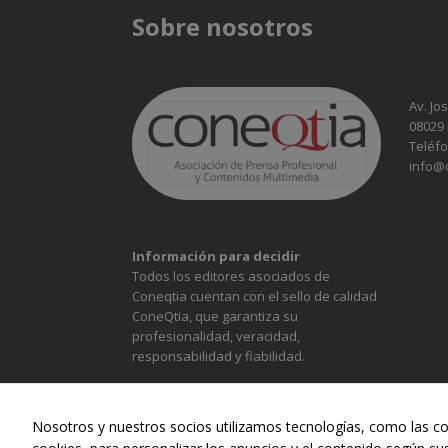
Sobre nosotros
Av. Jo
08029
Teléfo
info@
Información para decidir
Todos los editores asociados de
Coneqtia cuentan con el sello de calidad
ConeQtia, que garantiza su
profesionalidad, veracidad,
responsabilidad y fiabilidad.
Nosotros y nuestros socios utilizamos tecnologías, como las co