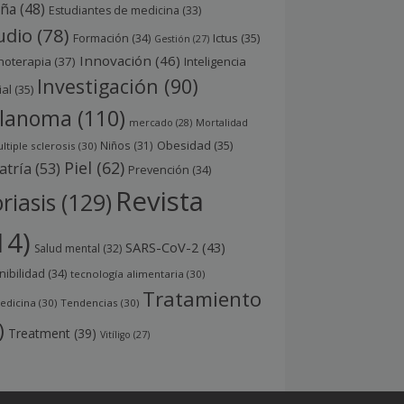
aña
(48)
Estudiantes de medicina
(33)
udio
(78)
Ictus
(35)
Formación
(34)
Gestión
(27)
Innovación
(46)
noterapia
(37)
Inteligencia
Investigación
(90)
ial
(35)
lanoma
(110)
mercado
(28)
Mortalidad
Obesidad
(35)
Niños
(31)
ltiple sclerosis
(30)
Piel
(62)
atría
(53)
Prevención
(34)
Revista
riasis
(129)
14)
SARS-CoV-2
(43)
Salud mental
(32)
nibilidad
(34)
tecnología alimentaria
(30)
Tratamiento
edicina
(30)
Tendencias
(30)
)
Treatment
(39)
Vitíligo
(27)