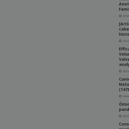
Anot
Fami
ene
[Art
cabe
hist
dic
Effi
Volu
Valv
anal
dic
Canic
Natu
(147
ene
Ómic
pan
dic
Cons