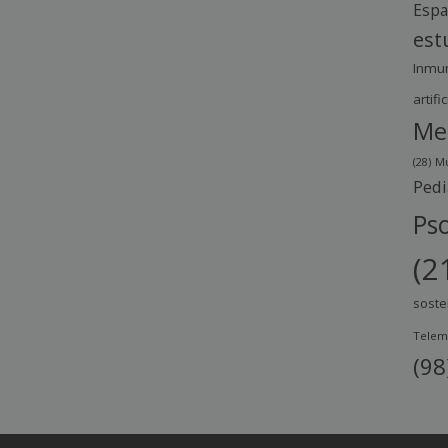
Esp
est
Inmu
artific
Me
(28)
Mu
Pedi
Pso
(2
soste
Telem
(98