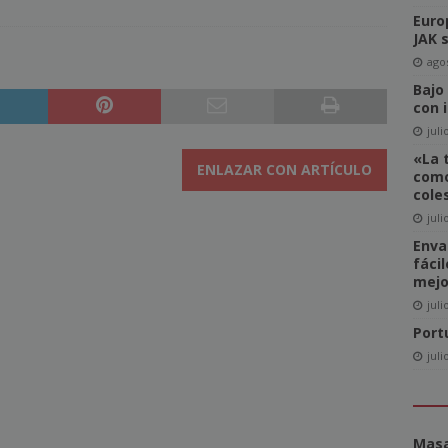
Euro
del Comité de Directores de WAN-IFRA
NOTICIAS
JAK 
-click» supone realmente una amenaza para el sector editorial?
agos
Bajo
con 
ca las revistas en catalán a más lectores
NOTICIAS
juli
«La 
igital News Report 2026: La confianza en las noticias llega a su
ENLAZAR CON ARTÍCULO
como
cole
juli
cipal acceso a la información, la confianza y la credibilidad serán
Enva
fáci
NOTICIAS
mejo
juli
Port
juli
Masa