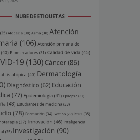
ro 15, 2025
NUBE DE ETIQUETAS
Atención
(35)
Alopecia
(30)
Asma
(30)
maria
(106)
Atención primaria de
Calidad de vida
(45)
(40)
Biomarcadores
(31)
VID-19
(130)
Cáncer
(86)
Dermatología
titis atópica
(40)
0)
Educación
Diagnóstico
(62)
ica
(77)
Epidemiología
(41)
Epilepsia
(27)
aña
(48)
Estudiantes de medicina
(33)
udio
(78)
Ictus
(35)
Formación
(34)
Gestión
(27)
Innovación
(46)
noterapia
(37)
Inteligencia
Investigación
(90)
ial
(35)