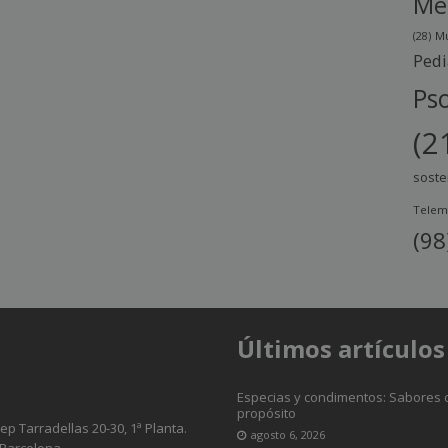
Me
(28)
Mu
Pedi
Pso
(2
soste
Telem
(98
Últimos artículos
Especias y condimentos: Sabores 
propósito
sep Tarradellas 20-30, 1ª Planta.
agosto 6, 2026
 Barcelona