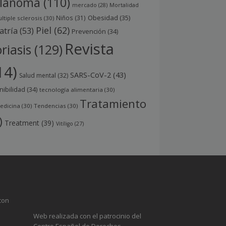
lanoma
(110)
mercado
(28)
Mortalidad
Obesidad
(35)
Niños
(31)
ltiple sclerosis
(30)
Piel
(62)
atría
(53)
Prevención
(34)
Revista
riasis
(129)
14)
SARS-CoV-2
(43)
Salud mental
(32)
nibilidad
(34)
tecnología alimentaria
(30)
Tratamiento
edicina
(30)
Tendencias
(30)
)
Treatment
(39)
Vitíligo
(27)
con
Web realizada con el patrocinio del
Centro Español de Derechos