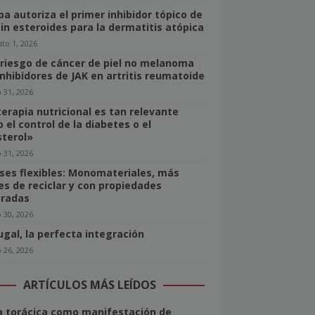
pa autoriza el primer inhibidor tópico de
sin esteroides para la dermatitis atópica
to 1, 2026
 riesgo de cáncer de piel no melanoma
inhibidores de JAK en artritis reumatoide
o 31, 2026
terapia nutricional es tan relevante
 el control de la diabetes o el
sterol»
o 31, 2026
ses flexibles: Monomateriales, más
les de reciclar y con propiedades
radas
o 30, 2026
ugal, la perfecta integración
o 26, 2026
ARTÍCULOS MÁS LEÍDOS
 torácica como manifestación de