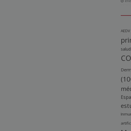
ene
AEDV
pri
salud
CO
Derma
(10
méd
Esp
est
Inmu
artific