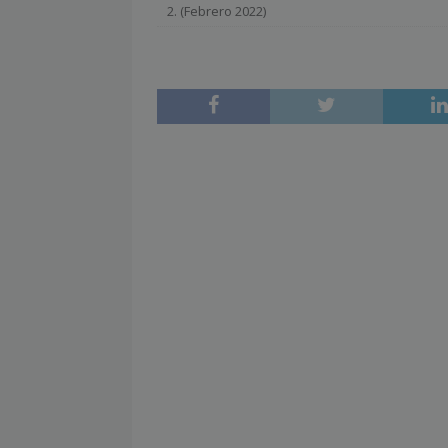
2. (Febrero 2022)
[ julio 2, 2026 ]
Nueva presidenta 
[ julio 2, 2026 ]
¿La búsqueda «zero
NOTICIAS
[ julio 2, 2026 ]
Cómo la APPEC acer
[ julio 2, 2026 ]
Reuters Institute D
mínimo histórico
NOTICIAS
[ julio 6, 2026 ]
Con la IA como prin
el mayor activo de los medios.