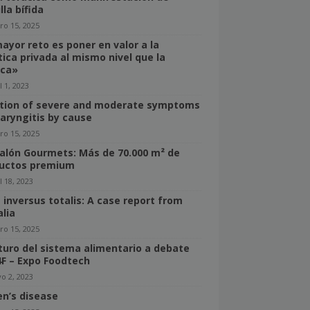
lla bífida
ro 15, 2025
mayor reto es poner en valor a la
tica privada al mismo nivel que la
ica»
l 1, 2023
tion of severe and moderate symptoms
haryngitis by cause
ro 15, 2025
Salón Gourmets: Más de 70.000 m² de
uctos premium
l 18, 2023
s inversus totalis: A case report from
lia
ro 15, 2025
uturo del sistema alimentario a debate
4F – Expo Foodtech
o 2, 2023
n’s disease