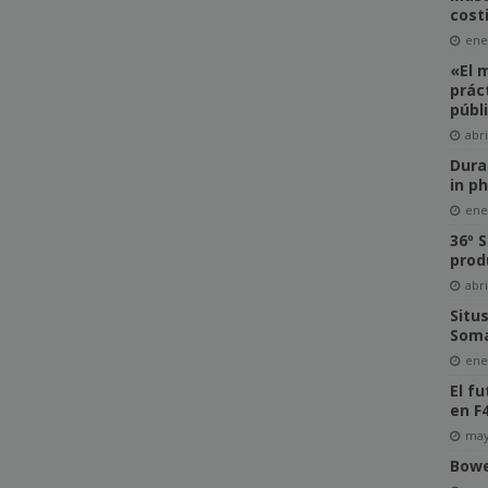
costi
ene
«El 
prác
públ
abri
Dura
in p
ene
36º 
prod
abri
Situ
Soma
ene
El f
en F
may
Bowe