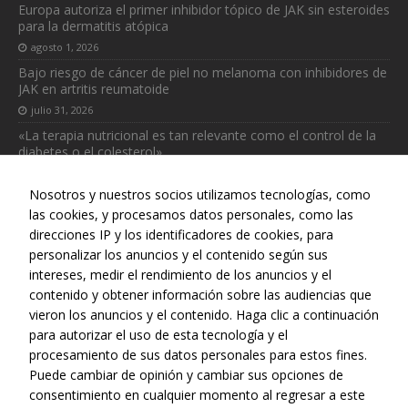
Europa autoriza el primer inhibidor tópico de JAK sin esteroides
para la dermatitis atópica
agosto 1, 2026
Bajo riesgo de cáncer de piel no melanoma con inhibidores de
Necesarias
JAK en artritis reumatoide
Estas
cookies no
julio 31, 2026
son
«La terapia nutricional es tan relevante como el control de la
opcionales.
diabetes o el colesterol»
Son
julio 31, 2026
necesarias
Nosotros y nuestros socios utilizamos tecnologías, como
para que
las cookies, y procesamos datos personales, como las
funcione la
web.
direcciones IP y los identificadores de cookies, para
personalizar los anuncios y el contenido según sus
intereses, medir el rendimiento de los anuncios y el
Web realizada con el patrocinio del Centro Español de Derechos
Estadísticas
contenido y obtener información sobre las audiencias que
Reprográficos
Para que
vieron los anuncios y el contenido. Haga clic a continuación
podamos
para autorizar el uso de esta tecnología y el
mejorar la
procesamiento de sus datos personales para estos fines.
funcionalidad
Puede cambiar de opinión y cambiar sus opciones de
y estructura
consentimiento en cualquier momento al regresar a este
de la web, en