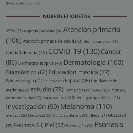
diciembre 27, 2022
NUBE DE ETIQUETAS
Atención primaria
AEDV
(35)
Alopecia
(30)
Asma
(30)
(106)
Atención primaria de salud
(40)
Biomarcadores
(31)
COVID-19
(130)
Cáncer
Calidad de vida
(45)
Dermatología
(100)
(86)
Dermatitis atópica
(40)
Educación médica
(77)
Diagnóstico
(62)
España
(48)
Epidemiología
(41)
Estudiantes de
Epilepsia
(27)
estudio
(78)
Ictus
(35)
medicina
(33)
Formación
(34)
Gestión
(27)
Innovación
(46)
Inmunoterapia
(37)
Inteligencia artificial
(35)
Melanoma
(110)
Investigación
(90)
Obesidad
Niños
(31)
mercado
(28)
Mortalidad
(28)
Multiple sclerosis
(30)
Psoriasis
Piel
(62)
Pediatría
(53)
(35)
Prevención
(34)