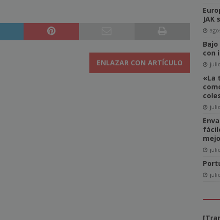
del Comité de Directores de WAN-IFRA
NOTICIAS
Euro
JAK 
-click» supone realmente una amenaza para el sector editorial?
agos
Bajo
con 
ca las revistas en catalán a más lectores
NOTICIAS
ENLAZAR CON ARTÍCULO
juli
igital News Report 2026: La confianza en las noticias llega a su
«La 
como
cole
juli
cipal acceso a la información, la confianza y la credibilidad serán
Enva
NOTICIAS
fáci
mejo
juli
Port
juli
[Tra