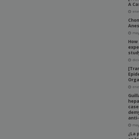
A Ca
ene
Chon
Anes
may
How 
expe
stud
dic
[Tra
Epid
Orga
ene
Guil
hepat
case
demy
anti
may
¿La 