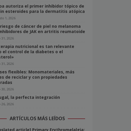
pa autoriza el primer inhibidor tópico de
sin esteroides para la dermatitis atópica
to 1, 2026
 riesgo de cáncer de piel no melanoma
inhibidores de JAK en artritis reumatoide
o 31, 2026
terapia nutricional es tan relevante
 el control de la diabetes o el
sterol»
o 31, 2026
ses flexibles: Monomateriales, más
les de reciclar y con propiedades
radas
o 30, 2026
ugal, la perfecta integración
o 26, 2026
ARTÍCULOS MÁS LEÍDOS
nslated article] Primary Erythromelalgia: