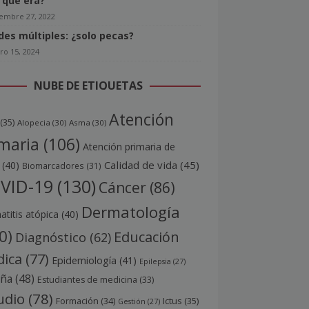
o que era?
iembre 27, 2022
ides múltiples: ¿solo pecas?
ro 15, 2024
NUBE DE ETIQUETAS
Atención
(35)
Alopecia
(30)
Asma
(30)
maria
(106)
Atención primaria de
Calidad de vida
(45)
(40)
Biomarcadores
(31)
VID-19
(130)
Cáncer
(86)
Dermatología
titis atópica
(40)
0)
Educación
Diagnóstico
(62)
ica
(77)
Epidemiología
(41)
Epilepsia
(27)
aña
(48)
Estudiantes de medicina
(33)
udio
(78)
Ictus
(35)
Formación
(34)
Gestión
(27)