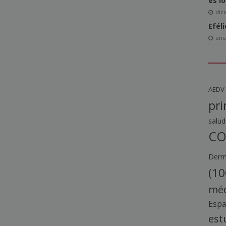
es l
dic
Efél
ene
AEDV
pri
salud
CO
Derma
(10
méd
Esp
est