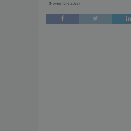
(Noviembre 2023)
[ julio 2, 2026 ]
Nueva presidenta 
[ julio 2, 2026 ]
¿La búsqueda «zero
NOTICIAS
[ julio 2, 2026 ]
Cómo la APPEC acer
[ julio 2, 2026 ]
Reuters Institute D
mínimo histórico
NOTICIAS
[ julio 6, 2026 ]
Con la IA como prin
el mayor activo de los medios.