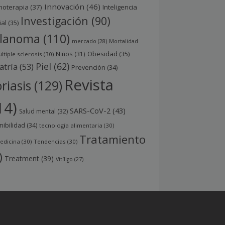
Innovación
(46)
noterapia
(37)
Inteligencia
Investigación
(90)
ial
(35)
lanoma
(110)
mercado
(28)
Mortalidad
Obesidad
(35)
Niños
(31)
ltiple sclerosis
(30)
Piel
(62)
atría
(53)
Prevención
(34)
Revista
riasis
(129)
14)
SARS-CoV-2
(43)
Salud mental
(32)
nibilidad
(34)
tecnología alimentaria
(30)
Tratamiento
edicina
(30)
Tendencias
(30)
)
Treatment
(39)
Vitíligo
(27)