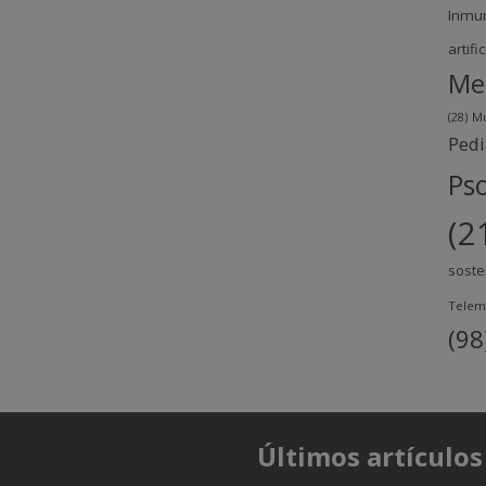
Inmu
artific
Me
(28)
Mu
Pedi
Pso
(2
soste
Telem
(98
Últimos artículos