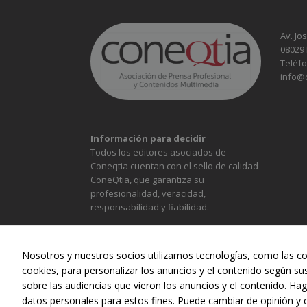
Av. Jo
08029
Teléfo
info@
Información para decidir
Todos los editores asociados de
Coneqtia cuentan con el sello de calidad
ConeQtia, que garantiza su
profesionalidad, veracidad,
responsabilidad y fiabilidad.
Nosotros y nuestros socios utilizamos tecnologías, como las co
cookies, para personalizar los anuncios y el contenido según su
sobre las audiencias que vieron los anuncios y el contenido. Hag
ALIMENTACIÓN
CONST
datos personales para estos fines. Puede cambiar de opinión y 