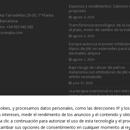
Especias y condimentos: Sabores 
propósito
sep Tarradellas 20-30, 1ª Planta.
agosto 6, 2026
 Barcelona
Transferencia tecnológica: de la ci
no: +34 933 042 582
al plato, motor de cambio de la ind
coneqtia.com
agosto 2, 2026
Europa autoriza el primer inhibido
tópico de JAK sin esteroides para l
dermatitis atópica
agosto 1, 2026
Bajo riesgo de cáncer de piel no
melanoma con inhibidores de JAK 
artritis reumatoide
julio 31, 2026
«La terapia nutricional es tan rele
como el control de la diabetes o el
colesterol»
julio 31, 2026
okies, y procesamos datos personales, como las direcciones IP y los 
s intereses, medir el rendimiento de los anuncios y el contenido y ob
a clic a continuación para autorizar el uso de esta tecnología y el p
RUCCIÓN
AUTOMOCIÓN
DEPORTES
DISTRIBUCIÓN
INDU
cambiar sus opciones de consentimiento en cualquier momento al regr