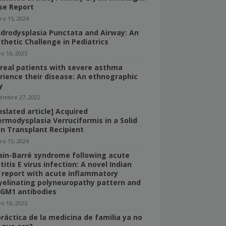
se Report
ro 15, 2024
drodysplasia Punctata and Airway: An
thetic Challenge in Pediatrics
o 16, 2025
real patients with severe asthma
rience their disease: An ethnographic
y
iembre 27, 2022
nslated article] Acquired
ermodysplasia Verruciformis in a Solid
n Transplant Recipient
ro 15, 2024
lain-Barré syndrome following acute
itis E virus infection: A novel Indian
 report with acute inflammatory
elinating polyneuropathy pattern and
-GM1 antibodies
o 16, 2025
práctica de la medicina de familia ya no