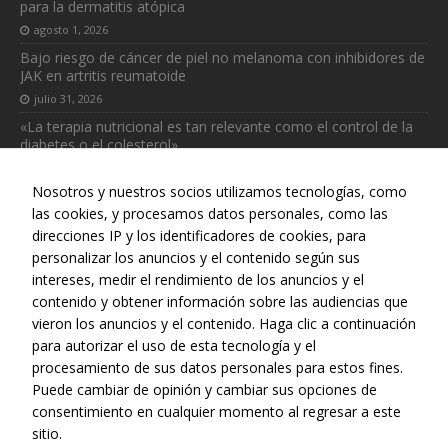
para la dermatitis atópica
agosto 1, 2026
Bajo riesgo de cáncer de piel no melanoma con inhibidores de
JAK en artritis reumatoide
julio 31, 2026
«La terapia nutricional es tan relevante como el control de la
diabetes o el colesterol»
julio 31, 2026
Nosotros y nuestros socios utilizamos tecnologías, como
las cookies, y procesamos datos personales, como las
direcciones IP y los identificadores de cookies, para
personalizar los anuncios y el contenido según sus
intereses, medir el rendimiento de los anuncios y el
Web realizada con el patrocinio del Centro Español de Derechos
contenido y obtener información sobre las audiencias que
Reprográficos
vieron los anuncios y el contenido. Haga clic a continuación
para autorizar el uso de esta tecnología y el
procesamiento de sus datos personales para estos fines.
Puede cambiar de opinión y cambiar sus opciones de
consentimiento en cualquier momento al regresar a este
sitio.