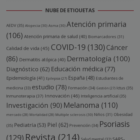
NUBE DE ETIQUETAS
Atención primaria
AEDV
(35)
Alopecia
(30)
Asma
(30)
(106)
Atención primaria de salud
(40)
Biomarcadores
(31)
COVID-19
(130)
Cáncer
Calidad de vida
(45)
Dermatología
(100)
(86)
Dermatitis atópica
(40)
Educación médica
(77)
Diagnóstico
(62)
España
(48)
Epidemiología
(41)
Estudiantes de
Epilepsia
(27)
estudio
(78)
Ictus
(35)
medicina
(33)
Formación
(34)
Gestión
(27)
Innovación
(46)
Inmunoterapia
(37)
Inteligencia artificial
(35)
Melanoma
(110)
Investigación
(90)
Obesidad
Niños
(31)
mercado
(28)
Mortalidad
(28)
Multiple sclerosis
(30)
Psoriasis
Piel
(62)
Pediatría
(53)
(35)
Prevención
(34)
Revista
(214)
(129)
SARS-
Salud mental
(32)