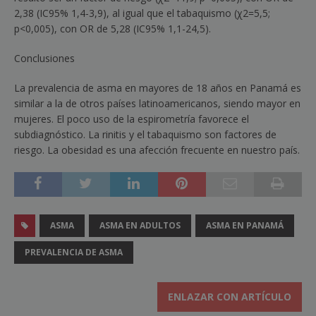
2,38 (IC95% 1,4-3,9), al igual que el tabaquismo (χ
2
=
5,5;
p
<
0,005), con OR de 5,28 (IC95% 1,1-24,5).
Conclusiones
La prevalencia de asma en mayores de 18 años en Panamá es
similar a la de otros países latinoamericanos, siendo mayor en
mujeres. El poco uso de la espirometría favorece el
subdiagnóstico. La rinitis y el tabaquismo son factores de
riesgo. La obesidad es una afección frecuente en nuestro país.
ASMA
ASMA EN ADULTOS
ASMA EN PANAMÁ
PREVALENCIA DE ASMA
ENLAZAR CON ARTÍCULO