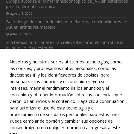
Europa autoriza el primer inhibidor tópico de JAK sin esteroides
funcione la
para la dermatitis atópica
web.
agosto 1, 2026
Bajo riesgo de cáncer de piel no melanoma con inhibidores de
JAK en artritis reumatoide
Estadísticas
Para que
julio 31, 2026
podamos
«La terapia nutricional es tan relevante como el control de la
mejorar la
diabetes o el colesterol»
funcionalidad
julio 31, 2026
y estructura
Nosotros y nuestros socios utilizamos tecnologías, como
de la web, en
las cookies, y procesamos datos personales, como las
base a cómo
se usa la web.
direcciones IP y los identificadores de cookies, para
personalizar los anuncios y el contenido según sus
intereses, medir el rendimiento de los anuncios y el
Web realizada con el patrocinio del Centro Español de Derechos
contenido y obtener información sobre las audiencias que
Reprográficos
vieron los anuncios y el contenido. Haga clic a continuación
para autorizar el uso de esta tecnología y el
procesamiento de sus datos personales para estos fines.
Puede cambiar de opinión y cambiar sus opciones de
consentimiento en cualquier momento al regresar a este