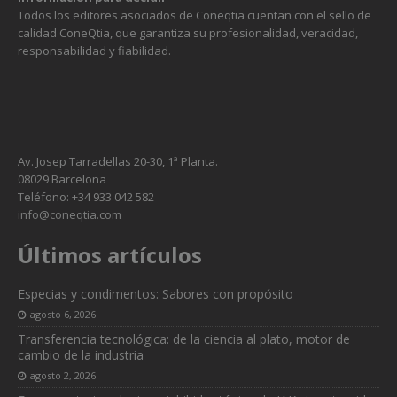
Todos los editores asociados de Coneqtia cuentan con el sello de
calidad ConeQtia, que garantiza su profesionalidad, veracidad,
responsabilidad y fiabilidad.
Av. Josep Tarradellas 20-30, 1ª Planta.
08029 Barcelona
Teléfono: +34 933 042 582
info@coneqtia.com
Últimos artículos
Necesarias
Estas
Especias y condimentos: Sabores con propósito
cookies no
agosto 6, 2026
son
opcionales.
Transferencia tecnológica: de la ciencia al plato, motor de
Son
cambio de la industria
necesarias
agosto 2, 2026
para que