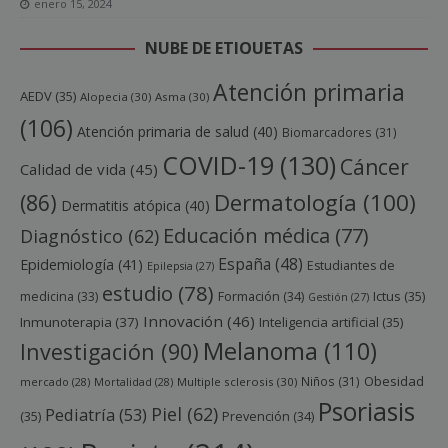
enero 15, 2024
NUBE DE ETIQUETAS
Atención primaria
AEDV
(35)
Alopecia
(30)
Asma
(30)
(106)
Atención primaria de salud
(40)
Biomarcadores
(31)
COVID-19
(130)
Cáncer
Calidad de vida
(45)
Dermatología
(100)
(86)
Dermatitis atópica
(40)
Educación médica
(77)
Diagnóstico
(62)
España
(48)
Epidemiología
(41)
Estudiantes de
Epilepsia
(27)
estudio
(78)
Ictus
(35)
medicina
(33)
Formación
(34)
Gestión
(27)
Innovación
(46)
Inmunoterapia
(37)
Inteligencia artificial
(35)
Melanoma
(110)
Investigación
(90)
Obesidad
Niños
(31)
mercado
(28)
Mortalidad
(28)
Multiple sclerosis
(30)
Psoriasis
Piel
(62)
Pediatría
(53)
(35)
Prevención
(34)