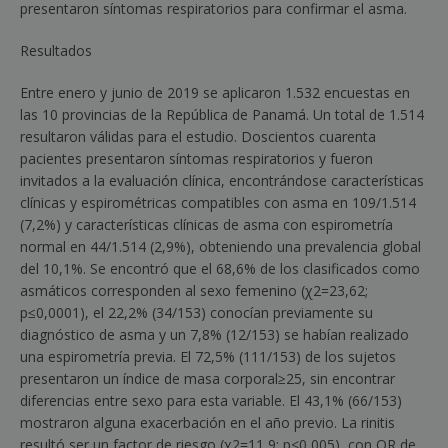
presentaron síntomas respiratorios para confirmar el asma.
Resultados
Entre enero y junio de 2019 se aplicaron 1.532 encuestas en
las 10 provincias de la República de Panamá. Un total de 1.514
resultaron válidas para el estudio. Doscientos cuarenta
pacientes presentaron síntomas respiratorios y fueron
invitados a la evaluación clínica, encontrándose características
clínicas y espirométricas compatibles con asma en 109/1.514
(7,2%) y características clínicas de asma con espirometría
normal en 44/1.514 (2,9%), obteniendo una prevalencia global
del 10,1%. Se encontró que el 68,6% de los clasificados como
asmáticos corresponden al sexo femenino (χ
2
=
23,62;
p
≤
0,0001), el 22,2% (34/153) conocían previamente su
diagnóstico de asma y un 7,8% (12/153) se habían realizado
una espirometría previa. El 72,5% (111/153) de los sujetos
presentaron un índice de masa corporal
≥
25, sin encontrar
diferencias entre sexo para esta variable. El 43,1% (66/153)
mostraron alguna exacerbación en el año previo. La rinitis
resultó ser un factor de riesgo (χ
2
=
11,9; p
<
0,005), con OR de