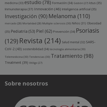
estudio
(78)
Ictus
(35)
medicina
(33)
Formación
(34)
Gestión
(27)
Innovación
(46)
Inmunoterapia
(37)
Inteligencia artificial
(35)
Melanoma
(110)
Investigación
(90)
Obesidad
Niños
(31)
mercado
(28)
Mortalidad
(28)
Multiple sclerosis
(30)
Psoriasis
Piel
(62)
Pediatría
(53)
(35)
Prevención
(34)
Revista
(214)
(129)
SARS-
Salud mental
(32)
CoV-2
(43)
sostenibilidad
(34)
tecnología alimentaria
(30)
Tratamiento
(98)
Telemedicina
(30)
Tendencias
(30)
Treatment
(39)
Vitíligo
(27)
Sobre nosotros