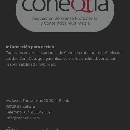
Información para decidir
Todos los editores asociados de Coneqtia cuentan con el sello de
calidad ConeQtia, que garantiza su profesionalidad, veracidad,
responsabilidad y fiabilidad.
Av. Josep Tarradellas 20-30, 1ª Planta.
08029 Barcelona
Necesarias
Teléfono: +34 933 042 582
Estas
info@coneqtia.com
cookies no
son