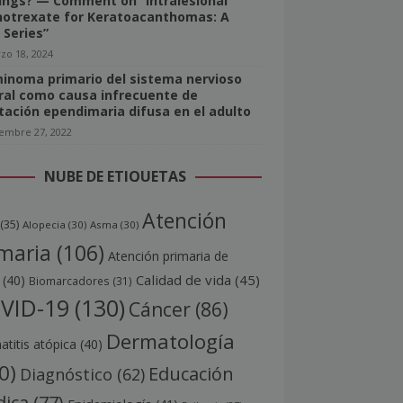
ings? — Comment on “Intralesional
otrexate for Keratoacanthomas: A
 Series”
zo 18, 2024
inoma primario del sistema nervioso
ral como causa infrecuente de
tación ependimaria difusa en el adulto
iembre 27, 2022
NUBE DE ETIQUETAS
Atención
(35)
Alopecia
(30)
Asma
(30)
maria
(106)
Atención primaria de
Calidad de vida
(45)
(40)
Biomarcadores
(31)
VID-19
(130)
Cáncer
(86)
Dermatología
titis atópica
(40)
0)
Educación
Diagnóstico
(62)
ica
(77)