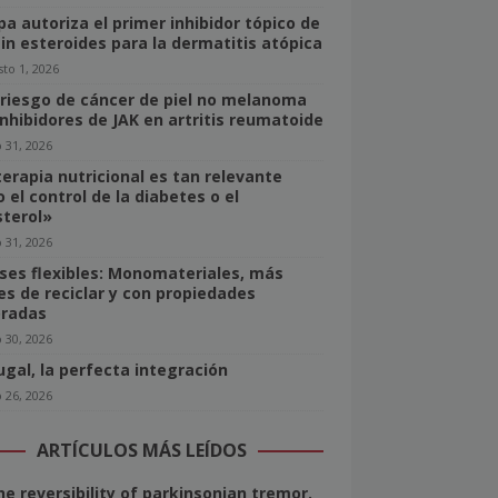
pa autoriza el primer inhibidor tópico de
sin esteroides para la dermatitis atópica
to 1, 2026
 riesgo de cáncer de piel no melanoma
inhibidores de JAK en artritis reumatoide
o 31, 2026
terapia nutricional es tan relevante
 el control de la diabetes o el
sterol»
o 31, 2026
ses flexibles: Monomateriales, más
les de reciclar y con propiedades
radas
o 30, 2026
ugal, la perfecta integración
o 26, 2026
ARTÍCULOS MÁS LEÍDOS
he reversibility of parkinsonian tremor.