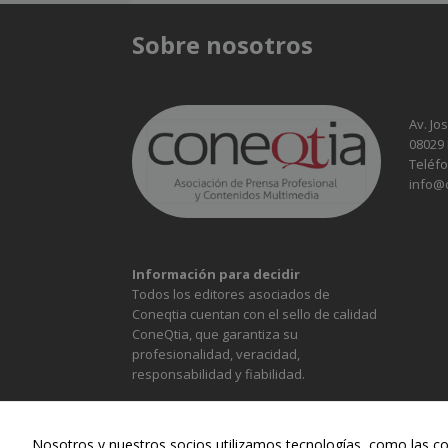
Sobre nosotros
Av. Jo
08029
Teléfo
info@
Información para decidir
Todos los editores asociados de
Coneqtia cuentan con el sello de calidad
ConeQtia, que garantiza su
profesionalidad, veracidad,
responsabilidad y fiabilidad.
Nosotros y nuestros socios utilizamos tecnologías, como las co