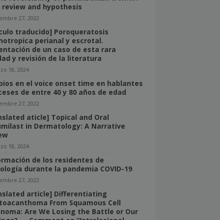
f review and hypothesis
iembre 27, 2022
ículo traducido] Poroqueratosis
hotropica perianal y escrotal.
entación de un caso de esta rara
ad y revisión de la literatura
zo 18, 2024
ios en el voice onset time en hablantes
ceses de entre 40 y 80 años de edad
iembre 27, 2022
nslated aticle] Topical and Oral
umilast in Dermatology: A Narrative
ew
zo 18, 2024
ormación de los residentes de
ología durante la pandemia COVID-19
iembre 27, 2022
slated article] Differentiating
toacanthoma From Squamous Cell
inoma: Are We Losing the Battle or Our