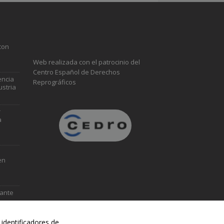
con
Web realizada con el patrocinio del
Centro Español de Derechos
encia
Reprográficos
ustria
r
a
en
vante
identificadores de