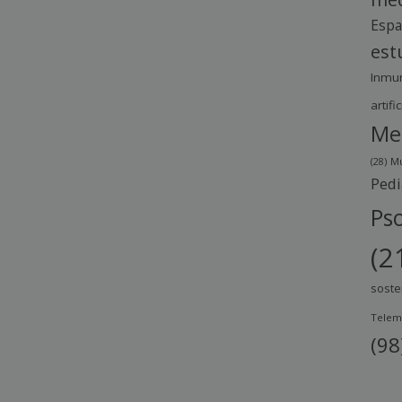
Esp
est
Inmu
artific
Me
(28)
Mu
Pedi
Pso
(2
soste
Telem
(98