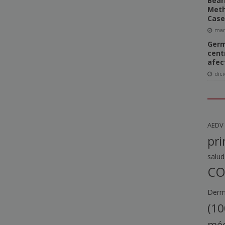
Bear
Meth
Case
mar
Germ
cent
afec
dic
AEDV
pri
salud
CO
Derma
(10
méd