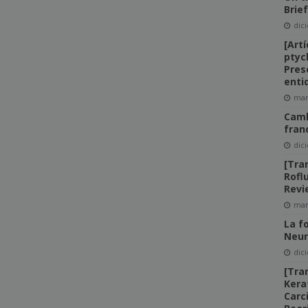
Brie
dic
[Art
ptyc
Pres
entid
mar
Camb
fran
dic
[Tra
Rofl
Revi
mar
La f
Neur
dic
[Tran
Kera
Carc