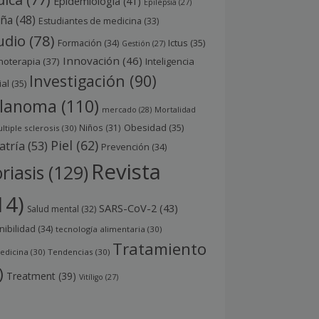
Epidemiología
(41)
Epilepsia
(27)
aña
(48)
Estudiantes de medicina
(33)
udio
(78)
Ictus
(35)
Formación
(34)
Gestión
(27)
Innovación
(46)
noterapia
(37)
Inteligencia
Investigación
(90)
ial
(35)
lanoma
(110)
mercado
(28)
Mortalidad
Obesidad
(35)
Niños
(31)
ltiple sclerosis
(30)
Piel
(62)
atría
(53)
Prevención
(34)
Revista
riasis
(129)
14)
SARS-CoV-2
(43)
Salud mental
(32)
nibilidad
(34)
tecnología alimentaria
(30)
Tratamiento
edicina
(30)
Tendencias
(30)
)
Treatment
(39)
Vitíligo
(27)