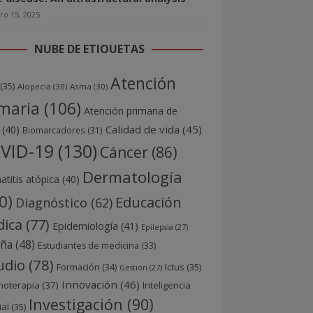
ro 15, 2025
NUBE DE ETIQUETAS
Atención
(35)
Alopecia
(30)
Asma
(30)
maria
(106)
Atención primaria de
Calidad de vida
(45)
(40)
Biomarcadores
(31)
VID-19
(130)
Cáncer
(86)
Dermatología
titis atópica
(40)
0)
Educación
Diagnóstico
(62)
ica
(77)
Epidemiología
(41)
Epilepsia
(27)
aña
(48)
Estudiantes de medicina
(33)
udio
(78)
Ictus
(35)
Formación
(34)
Gestión
(27)
Innovación
(46)
noterapia
(37)
Inteligencia
Investigación
(90)
ial
(35)