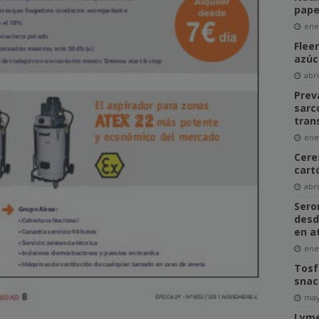
pape
ene
Flee
azúc
abri
Prev
sarc
tran
ene
Cere
cart
abri
Sero
desd
en a
ene
Tosf
snac
may
Lyme