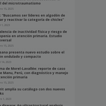
l del microtraumatismo
ro 15, 2025
r: “Buscamos ser líderes en algodón de
ar y reactivar la categoría de chicles”
l 1, 2023
alencia de inactividad física y riesgo de
openia en atención primaria. Estudio
sversal
ro 15, 2025
sana presenta nuevo estudio sobre el
ón ondulado y compacto
l 14, 2023
ma de Morel-Lavallée: reporte de caso
e Manu, Perú, con diagnóstico y manejo
tención primaria
ro 15, 2025
rit amplía su catálogo con dos nuevos
ks
o 1, 2023
 disease: An ultrastructural analysis