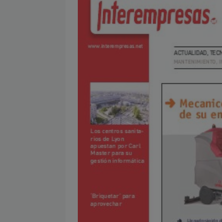
[ julio 2, 2026 ]
Nueva presidenta 
[ julio 2, 2026 ]
¿La búsqueda «zero
NOTICIAS
[ julio 2, 2026 ]
Cómo la APPEC acer
[ julio 2, 2026 ]
Reuters Institute D
mínimo histórico
NOTICIAS
[ julio 6, 2026 ]
Con la IA como prin
el mayor activo de los medios.