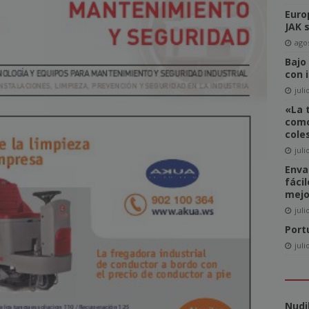
Euro
del Comité de Directores de WAN-IFRA
NOTICIAS
JAK 
-click» supone realmente una amenaza para el sector editorial?
agos
Bajo
con 
ca las revistas en catalán a más lectores
NOTICIAS
juli
«La 
igital News Report 2026: La confianza en las noticias llega a su
como
cole
juli
cipal acceso a la información, la confianza y la credibilidad serán
Enva
fáci
NOTICIAS
mejo
juli
Port
juli
Nudi