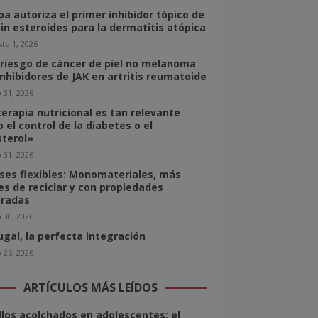
pa autoriza el primer inhibidor tópico de
sin esteroides para la dermatitis atópica
to 1, 2026
 riesgo de cáncer de piel no melanoma
inhibidores de JAK en artritis reumatoide
o 31, 2026
terapia nutricional es tan relevante
 el control de la diabetes o el
sterol»
o 31, 2026
ses flexibles: Monomateriales, más
les de reciclar y con propiedades
radas
o 30, 2026
ugal, la perfecta integración
o 26, 2026
ARTÍCULOS MÁS LEÍDOS
llos acolchados en adolescentes: el