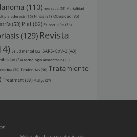
lanoma
(110)
mercado
(28)
Mortalidad
Obesidad
(35)
Niños
(31)
ltiple sclerosis
(30)
Piel
(62)
atría
(53)
Prevención
(34)
Revista
riasis
(129)
14)
SARS-CoV-2
(43)
Salud mental
(32)
nibilidad
(34)
tecnología alimentaria
(30)
Tratamiento
edicina
(30)
Tendencias
(30)
)
Treatment
(39)
Vitíligo
(27)
con
Web realizada con el patrocinio del