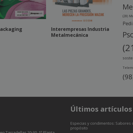
Me
(28)
Mu
Pedi
ackaging
Interempresas Industria
Pso
Metalmecánica
(2
soste
Telem
(98
Últimos artículos
Especias y condimentos: Sabores 
propósito
sep Tarradellas 20-30, 1ª Planta.