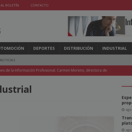
 AL BOLETÍN
CONTACTO
UTOMOCIÓN
DEPORTES
DISTRIBUCIÓN
INDUSTRIAL
NOTICIAS
nes de la Información Profesional. Carmen Moreno, directora de
ndencia y la Discapacidad
NOTICIAS
ustrial
l de la FIPP vuelve a Madrid y Coneqtia invita a un representante
Espe
ICIAS
prop
agos
e un 3,6% en mayo, pero las revistas caen un 5,8%
NOTICIAS
Tran
l acceso a la IA en las aulas
NOTICIAS
plat
agos
móviles recuperan protagonismo para los medios
NOTICIAS