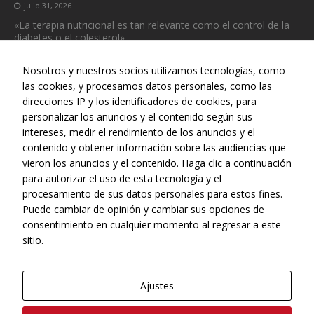
julio 31, 2026
«La terapia nutricional es tan relevante como el control de la
diabetes o el colesterol»
julio 31, 2026
Nosotros y nuestros socios utilizamos tecnologías, como
las cookies, y procesamos datos personales, como las
direcciones IP y los identificadores de cookies, para
personalizar los anuncios y el contenido según sus
intereses, medir el rendimiento de los anuncios y el
Web realizada con el patrocinio del Centro Español de Derechos
contenido y obtener información sobre las audiencias que
Reprográficos
vieron los anuncios y el contenido. Haga clic a continuación
Necesarias
para autorizar el uso de esta tecnología y el
Estas
procesamiento de sus datos personales para estos fines.
cookies no
Puede cambiar de opinión y cambiar sus opciones de
son
consentimiento en cualquier momento al regresar a este
opcionales.
sitio.
Son
necesarias
para que
funcione la
Ajustes
web.
© Copyright, 2022 - CONEQTIA.