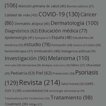
(106)
Atención primaria de salud
(40)
Biomarcadores
(31)
COVID-19
(130)
Cáncer
Calidad de vida
(45)
Dermatología
(100)
(86)
Dermatitis atópica
(40)
Educación médica
(77)
Diagnóstico
(62)
España
(48)
Epidemiología
(41)
Estudiantes de
Epilepsia
(27)
estudio
(78)
Ictus
(35)
medicina
(33)
Formación
(34)
Gestión
(27)
Innovación
(46)
Inmunoterapia
(37)
Inteligencia artificial
(35)
Melanoma
(110)
Investigación
(90)
Obesidad
Niños
(31)
mercado
(28)
Mortalidad
(28)
Multiple sclerosis
(30)
Psoriasis
Piel
(62)
Pediatría
(53)
(35)
Prevención
(34)
Revista
(214)
(129)
SARS-
Salud mental
(32)
CoV-2
(43)
sostenibilidad
(34)
tecnología alimentaria
(30)
Tratamiento
(98)
Telemedicina
(30)
Tendencias
(30)
Treatment
(39)
Vitíligo
(27)