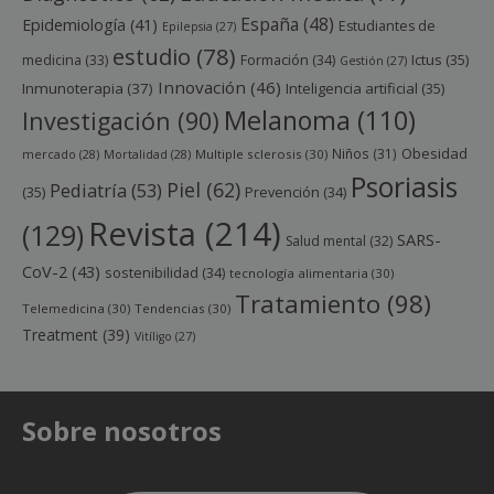
España
(48)
Epidemiología
(41)
Estudiantes de
Epilepsia
(27)
estudio
(78)
Ictus
(35)
medicina
(33)
Formación
(34)
Gestión
(27)
Innovación
(46)
Inmunoterapia
(37)
Inteligencia artificial
(35)
Melanoma
(110)
Investigación
(90)
Obesidad
Niños
(31)
mercado
(28)
Mortalidad
(28)
Multiple sclerosis
(30)
Psoriasis
Piel
(62)
Pediatría
(53)
(35)
Prevención
(34)
Revista
(214)
(129)
SARS-
Salud mental
(32)
CoV-2
(43)
sostenibilidad
(34)
tecnología alimentaria
(30)
Tratamiento
(98)
Telemedicina
(30)
Tendencias
(30)
Treatment
(39)
Vitíligo
(27)
Sobre nosotros