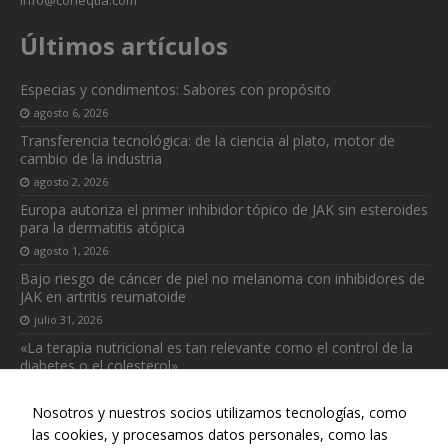
Últimos artículos
Especias y condimentos: Sabores con propósito
agosto 6, 2026
Transferencia tecnológica: de la ciencia al plato, motor de
cambio de la industria
agosto 2, 2026
Europa autoriza el primer inhibidor tópico de JAK sin esteroides
para la dermatitis atópica
agosto 1, 2026
Bajo riesgo de cáncer de piel no melanoma con inhibidores de
JAK en artritis reumatoide
julio 31, 2026
«La terapia nutricional es tan relevante como el control de la
diabetes o el colesterol»
julio 31, 2026
Nosotros y nuestros socios utilizamos tecnologías, como
las cookies, y procesamos datos personales, como las