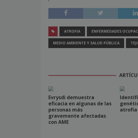
ATROFIA
ENFERMEDADES OCUPAC
MEDIO AMBIENTE Y SALUD PÚBLICA
TEJ
ARTÍCU
Evrysdi demuestra
Identif
eficacia en algunas de las
genétic
personas más
atrofia
gravemente afectadas
con AME