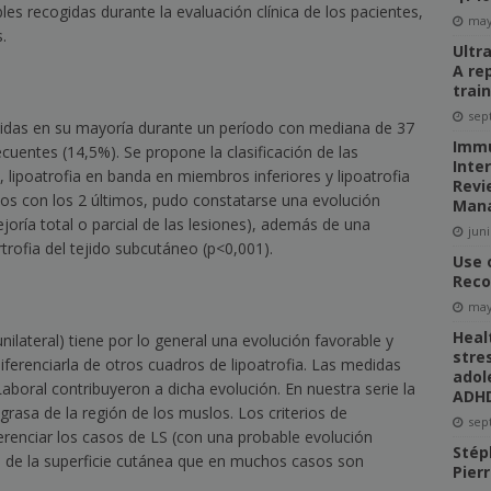
ables recogidas durante la evaluación clínica de los pacientes,
may
.
Ultr
A re
trai
sep
idas en su mayoría durante un período con mediana de 37
Immu
uentes (14,5%). Se propone la clasificación de las
Inte
l, lipoatrofia en banda en miembros inferiores y lipoatrofia
Revi
pos con los 2 últimos, pudo constatarse una evolución
Man
joría total o parcial de las lesiones), además de una
juni
trofia del tejido subcutáneo (p
<
0,001).
Use 
Reco
may
Heal
ilateral) tiene por lo general una evolución favorable y
stre
iferenciarla de otros cuadros de lipoatrofia. Las medidas
adol
Laboral contribuyeron a dicha evolución. En nuestra serie la
ADH
 grasa de la región de los muslos. Los criterios de
sep
ferenciar los casos de LS (con una probable evolución
Stép
s de la superficie cutánea que en muchos casos son
Pier