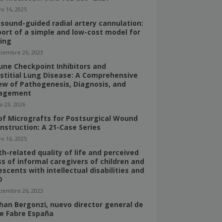
o 16, 2025
asound-guided radial artery cannulation:
port of a simple and low-cost model for
ning
tiembre 26, 2023
ne Checkpoint Inhibitors and
rstitial Lung Disease: A Comprehensive
ew of Pathogenesis, Diagnosis, and
agement
o 23, 2026
of Micrografts for Postsurgical Wound
nstruction: A 21-Case Series
o 16, 2025
th-related quality of life and perceived
ss of informal caregivers of children and
escents with intellectual disabilities and
D
tiembre 26, 2023
han Bergonzi, nuevo director general de
re Fabre España