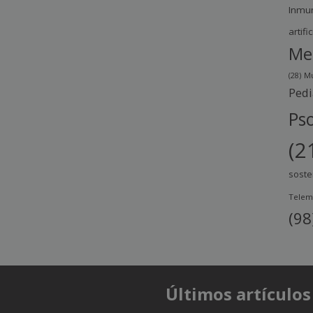
Inmu
artific
Me
(28)
Mu
Pedi
Pso
(2
soste
Telem
(98
Últimos artículos