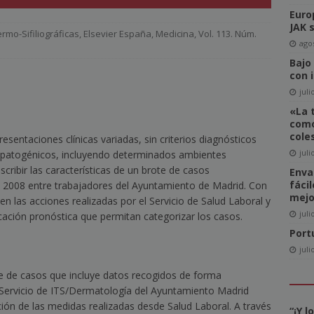
Euro
del Comité de Directores de WAN-IFRA
NOTICIAS
JAK 
rmo-Sifiliográficas
,
Elsevier España
,
Medicina
,
Vol. 113. Núm.
-click» supone realmente una amenaza para el sector editorial?
agos
Bajo
con 
ca las revistas en catalán a más lectores
NOTICIAS
juli
«La 
igital News Report 2026: La confianza en las noticias llega a su
como
cole
resentaciones clínicas variadas, sin criterios diagnósticos
juli
iopatogénicos, incluyendo determinados ambientes
cipal acceso a la información, la confianza y la credibilidad serán
cribir las características de un brote de casos
Enva
fáci
 2008 entre trabajadores del Ayuntamiento de Madrid. Con
NOTICIAS
mejo
n las acciones realizadas por el Servicio de Salud Laboral y
juli
icación pronóstica que permitan categorizar los casos.
Port
juli
ie de casos que incluye datos recogidos de forma
l Servicio de ITS/Dermatología del Ayuntamiento Madrid
ción de las medidas realizadas desde Salud Laboral. A través
“¡Y 