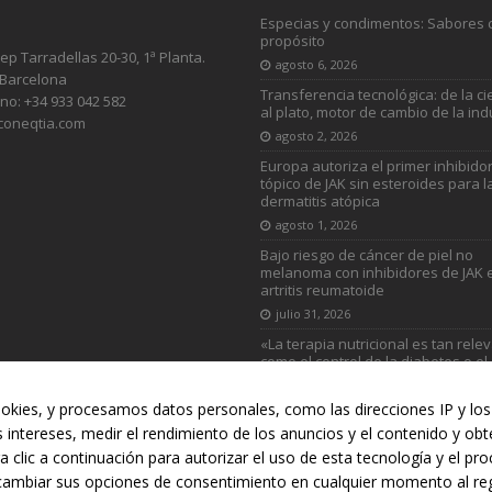
Especias y condimentos: Sabores 
propósito
sep Tarradellas 20-30, 1ª Planta.
agosto 6, 2026
 Barcelona
Transferencia tecnológica: de la ci
no: +34 933 042 582
al plato, motor de cambio de la ind
coneqtia.com
agosto 2, 2026
Europa autoriza el primer inhibido
tópico de JAK sin esteroides para l
dermatitis atópica
agosto 1, 2026
Bajo riesgo de cáncer de piel no
melanoma con inhibidores de JAK 
artritis reumatoide
julio 31, 2026
«La terapia nutricional es tan rele
como el control de la diabetes o el
colesterol»
julio 31, 2026
okies, y procesamos datos personales, como las direcciones IP y los 
s intereses, medir el rendimiento de los anuncios y el contenido y ob
a clic a continuación para autorizar el uso de esta tecnología y el p
RUCCIÓN
AUTOMOCIÓN
DEPORTES
DISTRIBUCIÓN
INDU
cambiar sus opciones de consentimiento en cualquier momento al regr