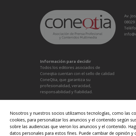
Av. Jo
08029
Teléfo
info@
Información para decidir
Todos los editores asociados de
Coneqtia cuentan con el sello de calidad
ConeQtia, que garantiza su
profesionalidad, veracidad,
responsabilidad y fiabilidad.
Nosotros y nuestros socios utilizamos tecnologías, como las co
cookies, para personalizar los anuncios y el contenido según su
sobre las audiencias que vieron los anuncios y el contenido. Hag
ALIMENTACIÓN
CONST
datos personales para estos fines. Puede cambiar de opinión y 