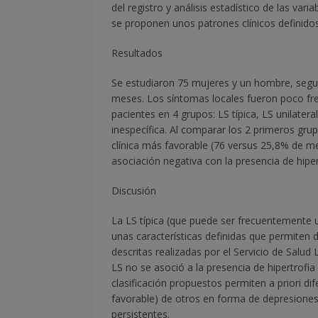
del registro y análisis estadístico de las vari
se proponen unos patrones clínicos definidos
Resultados
Se estudiaron 75 mujeres y un hombre, segu
meses. Los síntomas locales fueron poco frec
pacientes en 4 grupos: LS típica, LS unilatera
inespecífica. Al comparar los 2 primeros gru
clínica más favorable (76 versus 25,8% de me
asociación negativa con la presencia de hiper
Discusión
La LS típica (que puede ser frecuentemente un
unas características definidas que permiten d
descritas realizadas por el Servicio de Salud 
LS no se asoció a la presencia de hipertrofia
clasificación propuestos permiten a priori di
favorable) de otros en forma de depresione
persistentes.