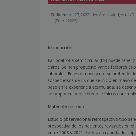
[ julio 2, 2026 ]
Nueva presidenta 
diciembre 27, 2022
Área salud
,
Actas De
[ julio 2, 2026 ]
¿La búsqueda «zero
1. (Enero 2022)
NOTICIAS
[ julio 2, 2026 ]
Cómo la APPEC acer
Introducción
[ julio 2, 2026 ]
Reuters Institute D
La lipoatrofia semicircular (LS) puede tener p
mínimo histórico
NOTICIAS
claros. Se han propuesto varios factores et
[ julio 6, 2026 ]
Con la IA como prin
laborales. En este manuscrito se pretende des
sospechosos de LS que se inició en mayo de
el mayor activo de los medios.
base en la experiencia acumulada, se describe
se proponen unos criterios clínicos con impl
Material y método
Estudio observacional retrospectivo tipo ser
prospectiva de los pacientes revisados en e
entre 2008 y 2021. Se lleva a cabo la descrip