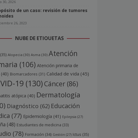
o 30, 2026
opósito de un caso: revisión de tumores
oides
tiembre 26, 2023
NUBE DE ETIQUETAS
Atención
(35)
Alopecia
(30)
Asma
(30)
maria
(106)
Atención primaria de
Calidad de vida
(45)
(40)
Biomarcadores
(31)
VID-19
(130)
Cáncer
(86)
Dermatología
titis atópica
(40)
0)
Educación
Diagnóstico
(62)
ica
(77)
Epidemiología
(41)
Epilepsia
(27)
aña
(48)
Estudiantes de medicina
(33)
udio
(78)
Ictus
(35)
Formación
(34)
Gestión
(27)