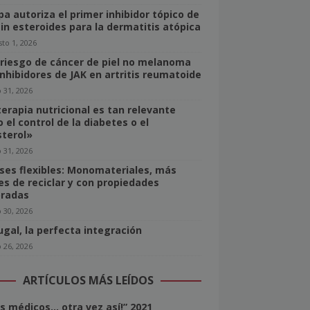
pa autoriza el primer inhibidor tópico de
sin esteroides para la dermatitis atópica
to 1, 2026
 riesgo de cáncer de piel no melanoma
inhibidores de JAK en artritis reumatoide
o 31, 2026
terapia nutricional es tan relevante
 el control de la diabetes o el
sterol»
o 31, 2026
ses flexibles: Monomateriales, más
les de reciclar y con propiedades
radas
o 30, 2026
ugal, la perfecta integración
o 26, 2026
ARTÍCULOS MÁS LEÍDOS
los médicos… otra vez así!” 2021