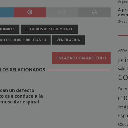
juni
A pr
desm
sep
IONALES
ESTUDIOS DE SEGUIMIENTO
IDO CELULAR SUBCUTÁNEO
VENTILACIÓN
AEDV
ENLAZAR CON ARTÍCULO
pri
salud
LOS RELACIONADOS
CO
Derma
ican un defecto
o que conduce a la
(10
 muscular espinal
méd
Esp
est