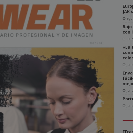
Euro
del Comité de Directores de WAN-IFRA
NOTICIAS
JAK 
-click» supone realmente una amenaza para el sector editorial?
agos
Bajo
con 
ca las revistas en catalán a más lectores
NOTICIAS
juli
«La 
igital News Report 2026: La confianza en las noticias llega a su
como
cole
juli
cipal acceso a la información, la confianza y la credibilidad serán
Enva
fáci
NOTICIAS
mejo
juli
Port
juli
[Tra