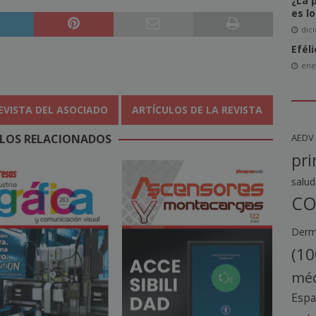
¿La 
es l
dic
Efél
ene
EVISTA DEL ASOCIADO
ARTÍCULOS DE LA REVISTA
AEDV
LOS RELACIONADOS
pri
salud
CO
Derma
(10
méd
Esp