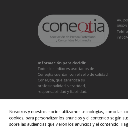
Av. Jo
08029
Teléfo
info@
Información para decidir
Todos los editores asociados de
Coneqtia cuentan con el sello de calidad
ConeQtia, que garantiza su
profesionalidad, veracidad,
responsabilidad y fiabilidad.
Nosotros y nuestros socios utilizamos tecnologías, como las co
cookies, para personalizar los anuncios y el contenido según su
sobre las audiencias que vieron los anuncios y el contenido. Hag
ALIMENTACIÓN
CONST