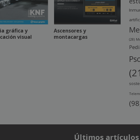
est
Inmu
artific
Me
ia gráfica y
Ascensores y
ación visual
montacargas
(28)
Mu
Pedi
Pso
(2
soste
Telem
(98
Últimos artículos