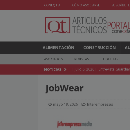
CONEQTIA
CÓMO ASOCIARSE
SUSCRÍBETE
ALIMENTACIÓN
CONSTRUCCIÓN
A
ASOCIADOS
REVISTAS
ETIQUETAS
[ julio 6, 2026 ]
Entrevista Guardia
NOTICIAS
Balance Sociosanitario de la Depe
JobWear
[ julio 2, 2026 ]
El Congreso Mundia
de cada empresa asociada
NOT
mayo 19, 2026
Interempresas
[ julio 2, 2026 ]
La publicidad crec
[ julio 2, 2026 ]
Noruega restringe e
[ julio 2, 2026 ]
Las aplicaciones 