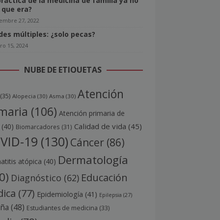
práctica de la medicina de familia ya no
o que era?
iembre 27, 2022
ides múltiples: ¿solo pecas?
ro 15, 2024
NUBE DE ETIQUETAS
Atención
(35)
Alopecia
(30)
Asma
(30)
maria
(106)
Atención primaria de
Calidad de vida
(45)
(40)
Biomarcadores
(31)
VID-19
(130)
Cáncer
(86)
Dermatología
titis atópica
(40)
0)
Educación
Diagnóstico
(62)
ica
(77)
Epidemiología
(41)
Epilepsia
(27)
aña
(48)
Estudiantes de medicina
(33)