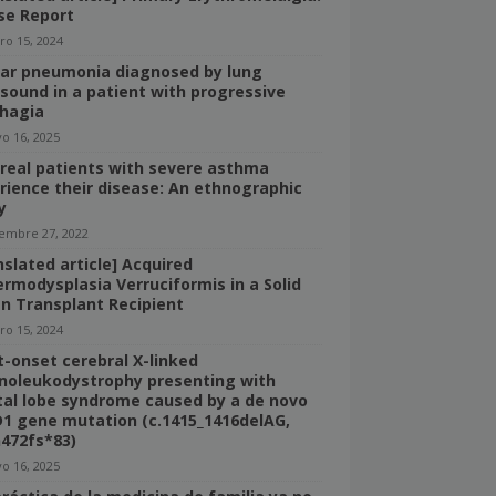
se Report
ro 15, 2024
bar pneumonia diagnosed by lung
asound in a patient with progressive
hagia
o 16, 2025
real patients with severe asthma
rience their disease: An ethnographic
y
iembre 27, 2022
nslated article] Acquired
ermodysplasia Verruciformis in a Solid
n Transplant Recipient
ro 15, 2024
t-onset cerebral X-linked
noleukodystrophy presenting with
tal lobe syndrome caused by a de novo
1 gene mutation (c.1415_1416delAG,
n472fs*83)
o 16, 2025