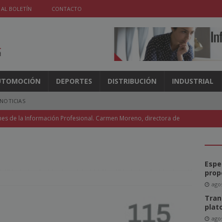
 AL BOLETÍN
CONTACTO
UTOMOCIÓN
DEPORTES
DISTRIBUCIÓN
INDUSTRIAL
NOTICIAS
nes de la Información Profesional. Carmen Moreno, directora de
ndencia y la Discapacidad
NOTICIAS
l de la FIPP vuelve a Madrid y Coneqtia invita a un representante
Espe
ICIAS
prop
agos
e un 3,6% en mayo, pero las revistas caen un 5,8%
NOTICIAS
Tran
l acceso a la IA en las aulas
NOTICIAS
plat
agos
móviles recuperan protagonismo para los medios
NOTICIAS