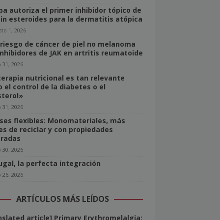
pa autoriza el primer inhibidor tópico de
sin esteroides para la dermatitis atópica
to 1, 2026
 riesgo de cáncer de piel no melanoma
inhibidores de JAK en artritis reumatoide
o 31, 2026
terapia nutricional es tan relevante
 el control de la diabetes o el
sterol»
o 31, 2026
ses flexibles: Monomateriales, más
les de reciclar y con propiedades
radas
o 30, 2026
ugal, la perfecta integración
o 26, 2026
ARTÍCULOS MÁS LEÍDOS
nslated article] Primary Erythromelalgia: