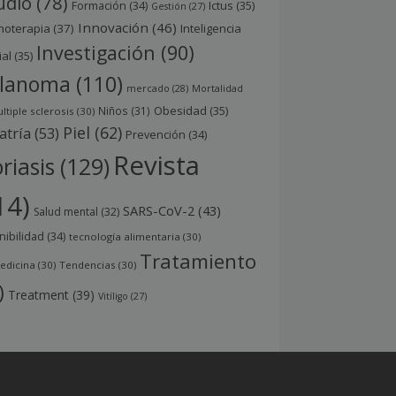
udio
(78)
Ictus
(35)
Formación
(34)
Gestión
(27)
Innovación
(46)
noterapia
(37)
Inteligencia
Investigación
(90)
ial
(35)
lanoma
(110)
mercado
(28)
Mortalidad
Obesidad
(35)
Niños
(31)
ltiple sclerosis
(30)
Piel
(62)
atría
(53)
Prevención
(34)
Revista
riasis
(129)
14)
SARS-CoV-2
(43)
Salud mental
(32)
nibilidad
(34)
tecnología alimentaria
(30)
Tratamiento
edicina
(30)
Tendencias
(30)
)
Treatment
(39)
Vitíligo
(27)