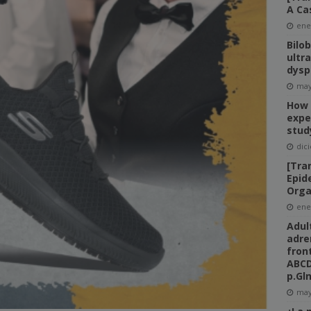
A Ca
ene
Bilo
ultr
dysp
may
How 
expe
stud
dic
[Tra
Epid
Orga
ene
Adul
adre
fron
ABCD
p.Gl
may