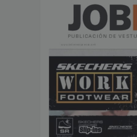
[ julio 2, 2026 ]
Nueva presidenta 
[ julio 2, 2026 ]
¿La búsqueda «zero
NOTICIAS
[ julio 2, 2026 ]
Cómo la APPEC acer
[ julio 2, 2026 ]
Reuters Institute D
mínimo histórico
NOTICIAS
[ julio 6, 2026 ]
Con la IA como prin
el mayor activo de los medios.